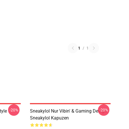
1
/
1
-20%
-20%
tyle
Sneakylol Nur Vibin' & Gaming Design
Sneakylol Kapuzen