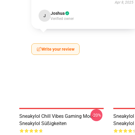
Apr 8, 2025
Joshua
J
Verified owner
Write your review
-20%
Sneakylol Chill Vibes Gaming Mode
Sneakylol
Sneakylol Süßigkeiten
Sneakylol