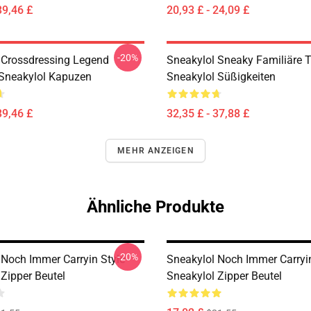
39,46 £
20,93 £ - 24,09 £
-20%
 Crossdressing Legend
Sneakylol Sneaky Familiäre 
 Sneakylol Kapuzen
Sneakylol Süßigkeiten
39,46 £
32,35 £ - 37,88 £
MEHR ANZEIGEN
Ähnliche Produkte
-20%
 Noch Immer Carryin Style
Sneakylol Noch Immer Carryin
 Zipper Beutel
Sneakylol Zipper Beutel