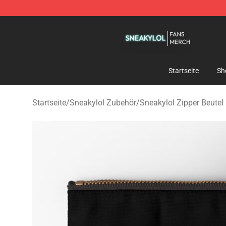
Sneakylol Shop - Official Sneakylol Merchandise Store
Startseite
Sh
Startseite
/
Sneakylol Zubehör
/
Sneakylol Zipper Beutel