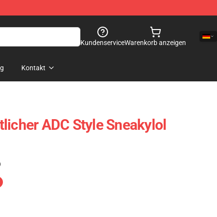
Kundenservice
Warenkorb anzeigen
og
Kontakt
licher ADC Style Sneakylol
)