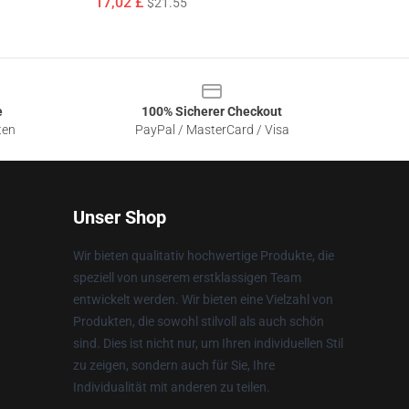
17,02 £
$21.55
e
100% Sicherer Checkout
ten
PayPal / MasterCard / Visa
Unser Shop
Wir bieten qualitativ hochwertige Produkte, die
speziell von unserem erstklassigen Team
entwickelt werden. Wir bieten eine Vielzahl von
Produkten, die sowohl stilvoll als auch schön
sind. Dies ist nicht nur, um Ihren individuellen Stil
zu zeigen, sondern auch für Sie, Ihre
Individualität mit anderen zu teilen.