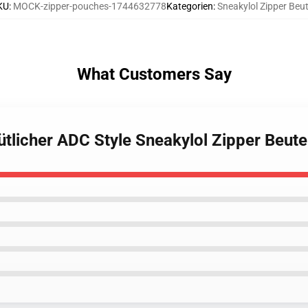
KU
:
MOCK-zipper-pouches-1744632778
Kategorien
:
Sneakylol Zipper Beut
What Customers Say
tlicher ADC Style Sneakylol Zipper Beute