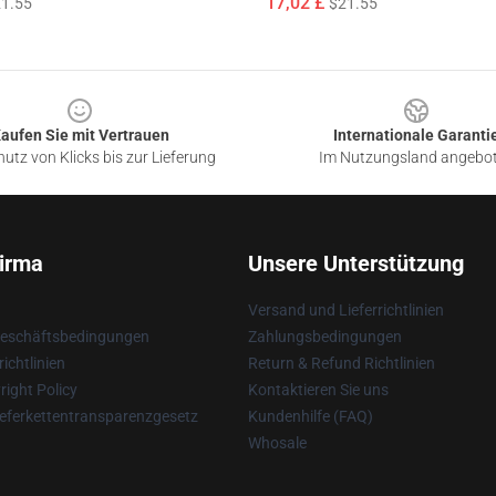
17,02 £
1.55
$21.55
aufen Sie mit Vertrauen
Internationale Garanti
utz von Klicks bis zur Lieferung
Im Nutzungsland angebo
irma
Unsere Unterstützung
Versand und Lieferrichtlinien
Geschäftsbedingungen
Zahlungsbedingungen
ichtlinien
Return & Refund Richtlinien
ight Policy
Kontaktieren Sie uns
eferkettentransparenzgesetz
Kundenhilfe (FAQ)
Whosale