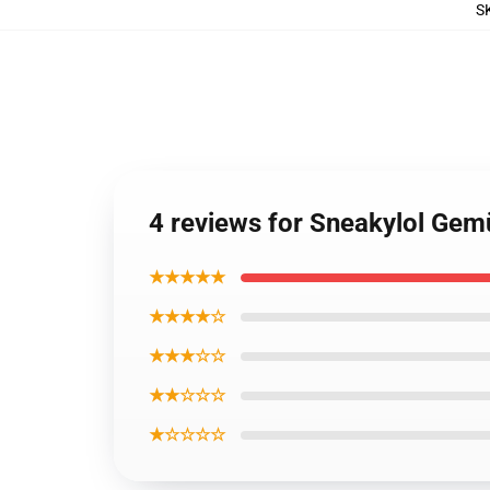
S
4 reviews for Sneakylol Gemü
★★★★★
★★★★☆
★★★☆☆
★★☆☆☆
★☆☆☆☆