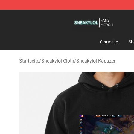
Sneakylol Shop - Official Sneakylol Merchandise Store
Startseite
Sh
Startseite
/
Sneakylol Cloth
/
Sneakylol Kapuzen