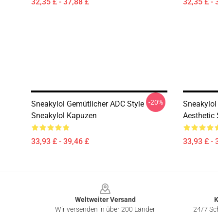
32,35 £ - 37,88 £
32,35 £ - 
-20%
Sneakylol Gemütlicher ADC Style
Sneakylol
Sneakylol Kapuzen
Aesthetic
33,93 £ - 39,46 £
33,93 £ - 
Footer
Weltweiter Versand
K
Wir versenden in über 200 Länder
24/7 Sch