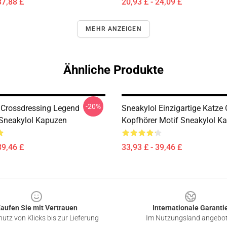
37,88 £
20,93 £ - 24,09 £
MEHR ANZEIGEN
Ähnliche Produkte
-20%
 Crossdressing Legend
Sneakylol Einzigartige Katze 
 Sneakylol Kapuzen
Kopfhörer Motif Sneakylol K
39,46 £
33,93 £ - 39,46 £
aufen Sie mit Vertrauen
Internationale Garanti
utz von Klicks bis zur Lieferung
Im Nutzungsland angebo