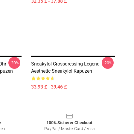
32,35 £ - 37,88 £
-20%
-20%
Ohr
Sneakylol Crossdressing Legend
apuzen
Aesthetic Sneakylol Kapuzen
33,93 £ - 39,46 £
e
100% Sicherer Checkout
ten
PayPal / MasterCard / Visa