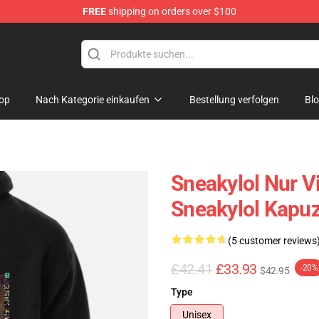
FREE
shipping on orders over $100
op
Nach Kategorie einkaufen
Bestellung verfolgen
Bl
Sneakylol Nur V
Sneakylol Kapu
(5 customer reviews
£42.41
£33.93
-20%
$42.95
Type
Unisex