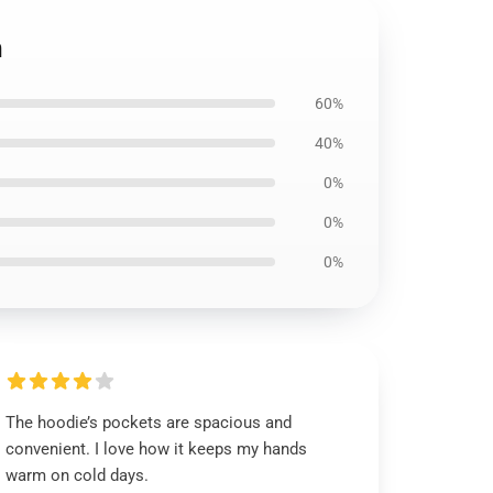
n
60%
40%
0%
0%
0%
The hoodie’s pockets are spacious and
convenient. I love how it keeps my hands
warm on cold days.