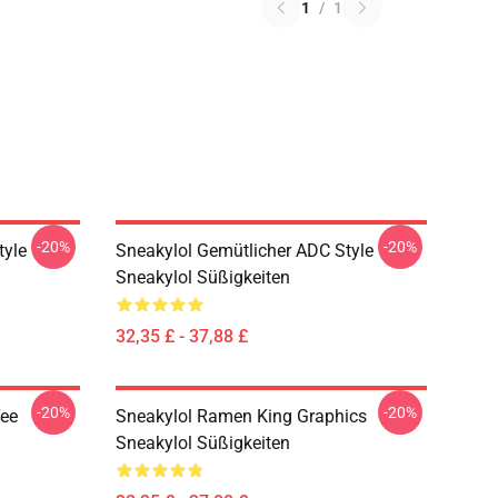
1
/
1
-20%
-20%
tyle
Sneakylol Gemütlicher ADC Style
Sneakylol Süßigkeiten
32,35 £ - 37,88 £
-20%
-20%
Tee
Sneakylol Ramen King Graphics
Sneakylol Süßigkeiten