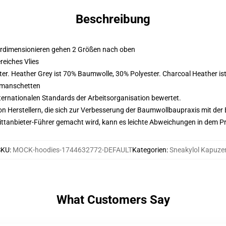
Beschreibung
erdimensionieren gehen 2 Größen nach oben
eiches Vlies
er. Heather Grey ist 70% Baumwolle, 30% Polyester. Charcoal Heather i
nmanschetten
nternationalen Standards der Arbeitsorganisation bewertet.
n Herstellern, die sich zur Verbesserung der Baumwollbaupraxis mit der Be
 Drittanbieter-Führer gemacht wird, kann es leichte Abweichungen in dem P
SKU
:
MOCK-hoodies-1744632772-DEFAULT
Kategorien
:
Sneakylol Kapuze
What Customers Say