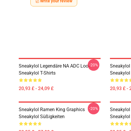
Write your review
-20%
Sneakylol Legendäre NA ADC Look
Sneakylol
Sneakylol T-Shirts
Sneakylol 
20,93 £ - 24,09 £
20,93 £ - 
-20%
Sneakylol Ramen King Graphics
Sneakylol
Sneakylol Süßigkeiten
Sneakylol