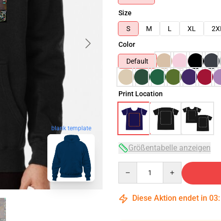
Size
S
M
L
XL
2X
Color
Default
Print Location
blank template
Größentabelle anzeigen
Quantity
Diese Aktion endet in
03