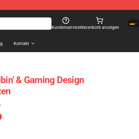
Kundenservice
Warenkorb anzeigen
og
Kontakt
ibin' & Gaming Design
zen
)