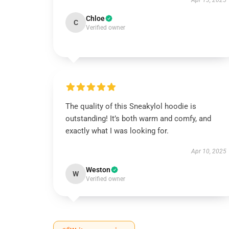
Apr 13, 2025
Chloe
C
Verified owner
The quality of this Sneakylol hoodie is
outstanding! It’s both warm and comfy, and
exactly what I was looking for.
Apr 10, 2025
Weston
W
Verified owner