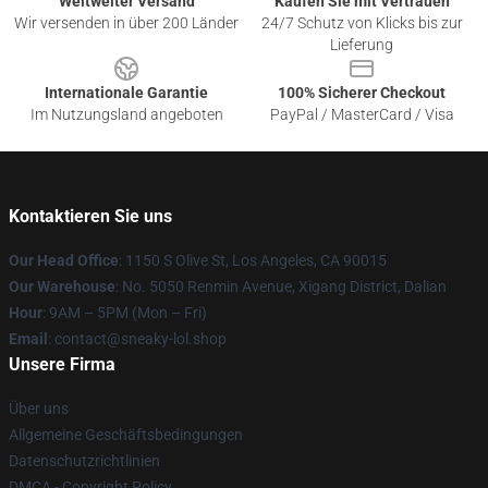
Weltweiter Versand
Kaufen Sie mit Vertrauen
Wir versenden in über 200 Länder
24/7 Schutz von Klicks bis zur
Lieferung
Internationale Garantie
100% Sicherer Checkout
Im Nutzungsland angeboten
PayPal / MasterCard / Visa
Kontaktieren Sie uns
Our Head Office
: 1150 S Olive St, Los Angeles, CA 90015
Our Warehouse
: No. 5050 Renmin Avenue, Xigang District, Dalian
Hour
: 9AM – 5PM (Mon – Fri)
Email
: contact@sneaky-lol.shop
Unsere Firma
Über uns
Allgemeine Geschäftsbedingungen
Datenschutzrichtlinien
DMCA - Copyright Policy