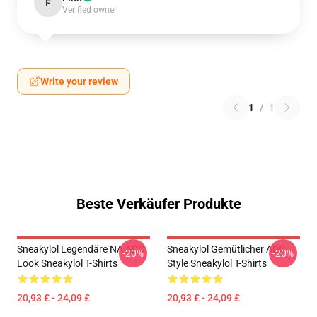
F
Verified owner
Write your review
1
/
1
Beste Verkäufer Produkte
Sneakylol Legendäre NA ADC
Sneakylol Gemütlicher ADC
-20%
-20%
Look Sneakylol T-Shirts
Style Sneakylol T-Shirts
20,93 £ - 24,09 £
20,93 £ - 24,09 £