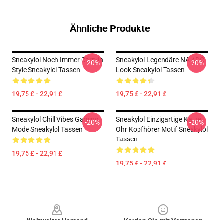
Ähnliche Produkte
Sneakylol Noch Immer Carryin
Sneakylol Legendäre NA ADC
-20%
-20%
Style Sneakylol Tassen
Look Sneakylol Tassen
19,75 £ - 22,91 £
19,75 £ - 22,91 £
Sneakylol Chill Vibes Gaming
Sneakylol Einzigartige Katze
-20%
-20%
Mode Sneakylol Tassen
Ohr Kopfhörer Motif Sneakylol
Tassen
19,75 £ - 22,91 £
19,75 £ - 22,91 £
Footer