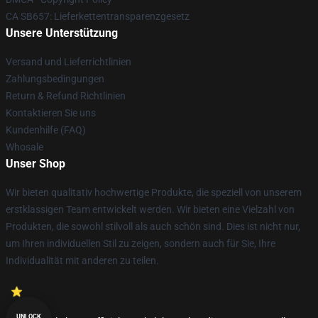
CA SB657: Lieferkettentransparenzgesetz
Unsere Unterstützung
Versand und Lieferrichtlinien
Zahlungsbedingungen
Return & Refund Richtlinien
Kontaktieren Sie uns
Kundenhilfe (FAQ)
Whosale
Unser Shop
Wir bieten qualitativ hochwertige Produkte, die speziell von unserem
erstklassigen Team entwickelt werden. Wir bieten eine Vielzahl von
Produkten, die sowohl stilvoll als auch schön sind. Dies ist nicht nur,
um Ihren individuellen Stil zu zeigen, sondern auch für Sie, Ihre
Individualität mit anderen zu teilen.
UNLOCK