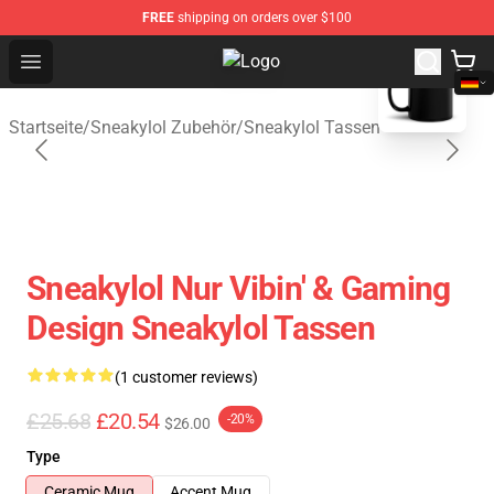
FREE
shipping on orders over $100
blank template
Open menu
Sneakylol Shop - Official Sneakylo
Startseite
/
Sneakylol Zubehör
/
Sneakylol Tassen
Sneakylol Nur Vibin' & Gaming
Design Sneakylol Tassen
(1 customer reviews)
£25.68
£20.54
-20%
$26.00
Type
Ceramic Mug
Accent Mug