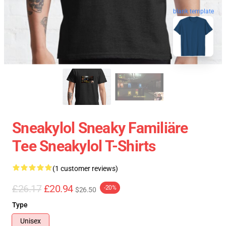
blank template
Sneakylol Sneaky Familiäre
Tee Sneakylol T-Shirts
(1 customer reviews)
£26.17
£20.94
-20%
$26.50
Type
Unisex