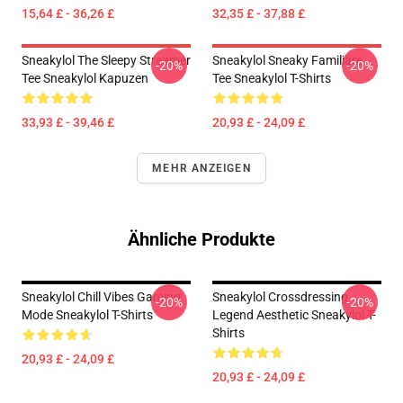
15,64 £ - 36,26 £
32,35 £ - 37,88 £
Sneakylol The Sleepy Streamer
Sneakylol Sneaky Familiäre
-20%
-20%
Tee Sneakylol Kapuzen
Tee Sneakylol T-Shirts
33,93 £ - 39,46 £
20,93 £ - 24,09 £
MEHR ANZEIGEN
Ähnliche Produkte
Sneakylol Chill Vibes Gaming
Sneakylol Crossdressing
-20%
-20%
Mode Sneakylol T-Shirts
Legend Aesthetic Sneakylol T-
Shirts
20,93 £ - 24,09 £
20,93 £ - 24,09 £