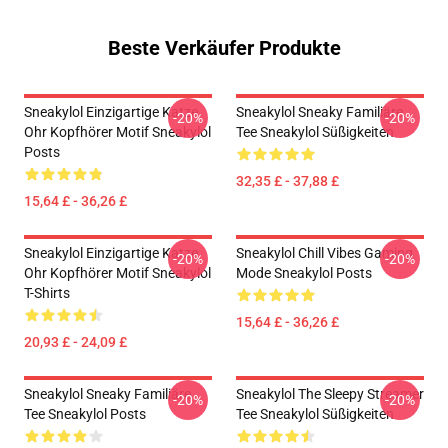
Beste Verkäufer Produkte
Sneakylol Einzigartige Katze
Sneakylol Sneaky Familiäre
-20%
-20%
Ohr Kopfhörer Motif Sneakylol
Tee Sneakylol Süßigkeiten
Posts
32,35 £ - 37,88 £
15,64 £ - 36,26 £
Sneakylol Einzigartige Katze
Sneakylol Chill Vibes Gaming
-20%
-20%
Ohr Kopfhörer Motif Sneakylol
Mode Sneakylol Posts
T-Shirts
15,64 £ - 36,26 £
20,93 £ - 24,09 £
Sneakylol Sneaky Familiäre
Sneakylol The Sleepy Streamer
-20%
-20%
Tee Sneakylol Posts
Tee Sneakylol Süßigkeiten