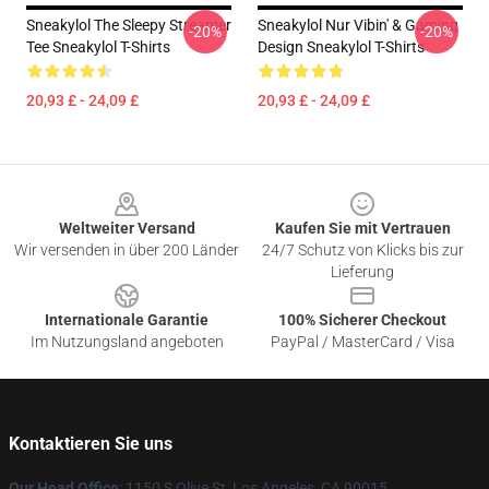
Sneakylol The Sleepy Streamer
Sneakylol Nur Vibin' & Gaming
-20%
-20%
Tee Sneakylol T-Shirts
Design Sneakylol T-Shirts
20,93 £ - 24,09 £
20,93 £ - 24,09 £
Footer
Weltweiter Versand
Kaufen Sie mit Vertrauen
Wir versenden in über 200 Länder
24/7 Schutz von Klicks bis zur
Lieferung
Internationale Garantie
100% Sicherer Checkout
Im Nutzungsland angeboten
PayPal / MasterCard / Visa
Kontaktieren Sie uns
Our Head Office
: 1150 S Olive St, Los Angeles, CA 90015