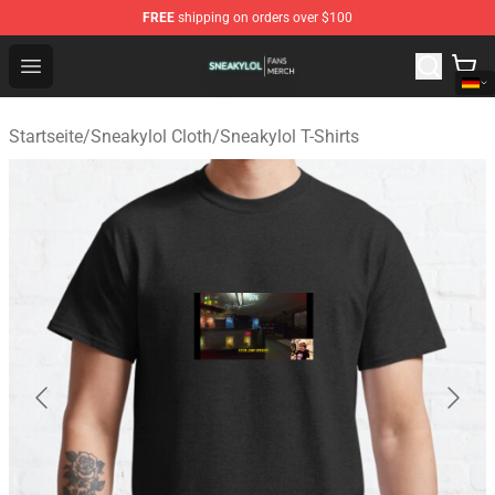
FREE
shipping on orders over $100
Sneakylol Shop - Official Sneakylol Merchandise Store
Open menu
Startseite
/
Sneakylol Cloth
/
Sneakylol T-Shirts