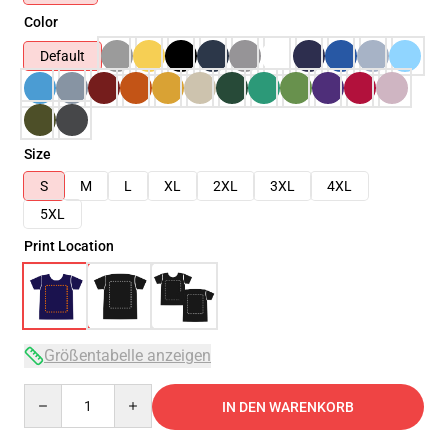
Color
Default
Size
S
M
L
XL
2XL
3XL
4XL
5XL
Print Location
Größentabelle anzeigen
Quantity
IN DEN WARENKORB