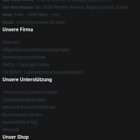
Our Warehouse
: No. 5050 Renmin Avenue, Xigang District, Dalian
Hour
: 9AM – 5PM (Mon – Fri)
Email
: contact@sneaky-lol.shop
Unsere Firma
Über uns
Allgemeine Geschäftsbedingungen
Datenschutzrichtlinien
DMCA - Copyright Policy
CA SB657: Lieferkettentransparenzgesetz
Unsere Unterstützung
Versand und Lieferrichtlinien
Zahlungsbedingungen
Return & Refund Richtlinien
Kontaktieren Sie uns
Kundenhilfe (FAQ)
Whosale
Unser Shop