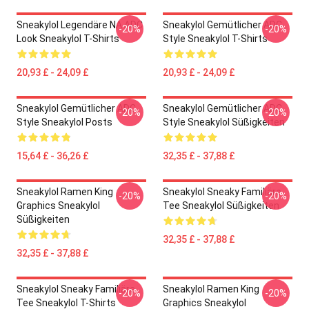
Sneakylol Legendäre NA ADC
Sneakylol Gemütlicher ADC
-20%
-20%
Look Sneakylol T-Shirts
Style Sneakylol T-Shirts
20,93 £ - 24,09 £
20,93 £ - 24,09 £
Sneakylol Gemütlicher ADC
Sneakylol Gemütlicher ADC
-20%
-20%
Style Sneakylol Posts
Style Sneakylol Süßigkeiten
15,64 £ - 36,26 £
32,35 £ - 37,88 £
Sneakylol Ramen King
Sneakylol Sneaky Familiäre
-20%
-20%
Graphics Sneakylol
Tee Sneakylol Süßigkeiten
Süßigkeiten
32,35 £ - 37,88 £
32,35 £ - 37,88 £
Sneakylol Sneaky Familiäre
Sneakylol Ramen King
-20%
-20%
Tee Sneakylol T-Shirts
Graphics Sneakylol