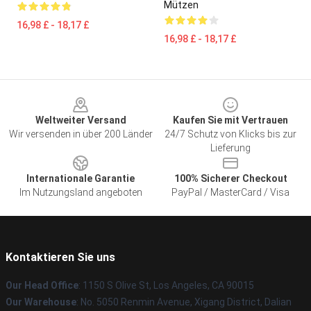
Mützen
16,98 £ - 18,17 £
16,98 £ - 18,17 £
Footer
Weltweiter Versand
Kaufen Sie mit Vertrauen
Wir versenden in über 200 Länder
24/7 Schutz von Klicks bis zur
Lieferung
Internationale Garantie
100% Sicherer Checkout
Im Nutzungsland angeboten
PayPal / MasterCard / Visa
Kontaktieren Sie uns
Our Head Office
: 1150 S Olive St, Los Angeles, CA 90015
Our Warehouse
: No. 5050 Renmin Avenue, Xigang District, Dalian