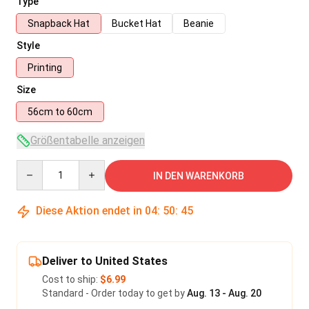
Type
Snapback Hat
Bucket Hat
Beanie
Style
Printing
Size
56cm to 60cm
Größentabelle anzeigen
Quantity
IN DEN WARENKORB
Diese Aktion endet in
04
:
50
:
45
Deliver to United States
Cost to ship:
$6.99
Standard - Order today to get by
Aug. 13 - Aug. 20