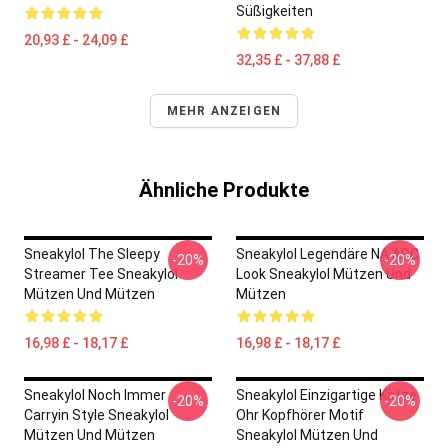
Süßigkeiten
20,93 £ - 24,09 £
32,35 £ - 37,88 £
MEHR ANZEIGEN
Ähnliche Produkte
Sneakylol The Sleepy
Sneakylol Legendäre NA ADC
-20%
-20%
Streamer Tee Sneakylol
Look Sneakylol Mützen Und
Mützen Und Mützen
Mützen
16,98 £ - 18,17 £
16,98 £ - 18,17 £
Sneakylol Noch Immer
Sneakylol Einzigartige Katze
-20%
-20%
Carryin Style Sneakylol
Ohr Kopfhörer Motif
Mützen Und Mützen
Sneakylol Mützen Und