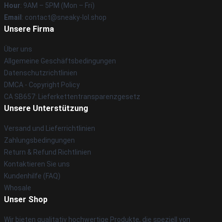
Hour
: 9AM – 5PM (Mon – Fri)
Email
: contact@sneaky-lol.shop
Unsere Firma
Über uns
Allgemeine Geschäftsbedingungen
Datenschutzrichtlinien
DMCA - Copyright Policy
CA SB657: Lieferkettentransparenzgesetz
Unsere Unterstützung
Versand und Lieferrichtlinien
Zahlungsbedingungen
Return & Refund Richtlinien
Kontaktieren Sie uns
Kundenhilfe (FAQ)
Whosale
Unser Shop
Wir bieten qualitativ hochwertige Produkte, die speziell von