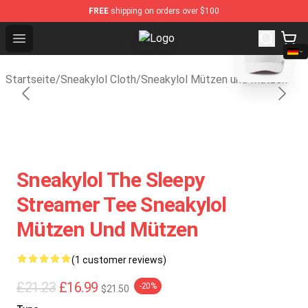
FREE
shipping on orders over $100
blank template
Open menu
Sneakylol Shop - Official Sneakylo
Startseite
/
Sneakylol Cloth
/
Sneakylol Mützen und Mützen
Sneakylol The Sleepy
Streamer Tee Sneakylol
Mützen Und Mützen
(1 customer reviews)
£21.23
£16.99
-20%
$21.50