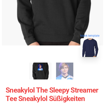
blank template
Sneakylol The Sleepy Streamer
Tee Sneakylol Süßigkeiten