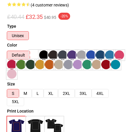
(4 customer reviews)
£40.44
£32.35
-20%
$40.95
Type
Unisex
Color
Default
Size
S
M
L
XL
2XL
3XL
4XL
5XL
Print Location