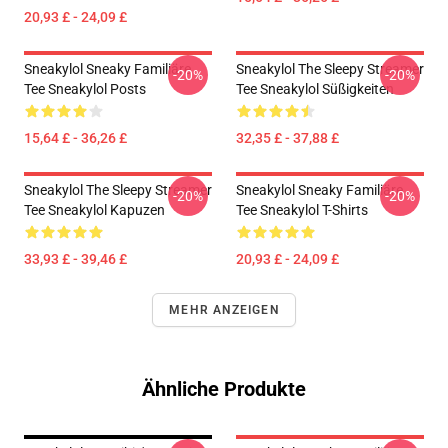
20,93 £ - 24,09 £
Sneakylol Sneaky Familiäre
Sneakylol The Sleepy Streamer
-20%
-20%
Tee Sneakylol Posts
Tee Sneakylol Süßigkeiten
15,64 £ - 36,26 £
32,35 £ - 37,88 £
Sneakylol The Sleepy Streamer
Sneakylol Sneaky Familiäre
-20%
-20%
Tee Sneakylol Kapuzen
Tee Sneakylol T-Shirts
33,93 £ - 39,46 £
20,93 £ - 24,09 £
MEHR ANZEIGEN
Ähnliche Produkte