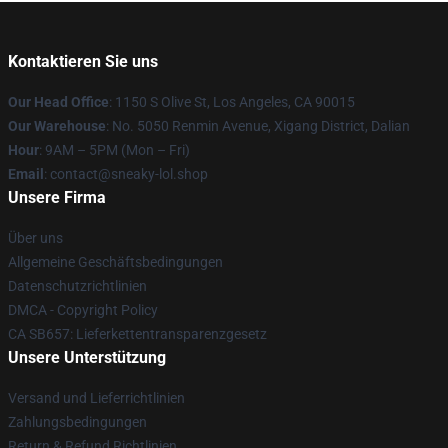
Kontaktieren Sie uns
Our Head Office
: 1150 S Olive St, Los Angeles, CA 90015
Our Warehouse
: No. 5050 Renmin Avenue, Xigang District, Dalian
Hour
: 9AM – 5PM (Mon – Fri)
Email
: contact@sneaky-lol.shop
Unsere Firma
Über uns
Allgemeine Geschäftsbedingungen
Datenschutzrichtlinien
DMCA - Copyright Policy
CA SB657: Lieferkettentransparenzgesetz
Unsere Unterstützung
Versand und Lieferrichtlinien
Zahlungsbedingungen
Return & Refund Richtlinien