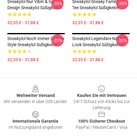
Sneakylol Nur Vibin' & Gaming
Sneakylol Sneaky Familiäre
-20%
-20%
Design Sneakylol Süßigkeiten
Tee Sneakylol Süßigkeiten
32,35 £ - 37,88 £
32,35 £ - 37,88 £
Sneakylol Noch Immer Carryin
Sneakylol Legendäre NA ADC
-20%
-20%
Style Sneakylol Süßigkeiten
Look Sneakylol Süßigkeiten
32,35 £ - 37,88 £
32,35 £ - 37,88 £
Footer
Weltweiter Versand
Kaufen Sie mit Vertrauen
Wir versenden in über 200 Länder
24/7 Schutz von Klicks bis zur
Lieferung
Internationale Garantie
100% Sicherer Checkout
Im Nutzungsland angeboten
PayPal / MasterCard / Visa