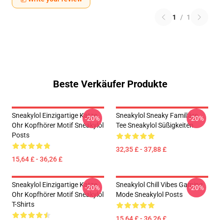
1
/
1
Beste Verkäufer Produkte
Sneakylol Einzigartige Katze
Sneakylol Sneaky Familiäre
-20%
-20%
Ohr Kopfhörer Motif Sneakylol
Tee Sneakylol Süßigkeiten
Posts
32,35 £ - 37,88 £
15,64 £ - 36,26 £
Sneakylol Einzigartige Katze
Sneakylol Chill Vibes Gaming
-20%
-20%
Ohr Kopfhörer Motif Sneakylol
Mode Sneakylol Posts
T-Shirts
15,64 £ - 36,26 £