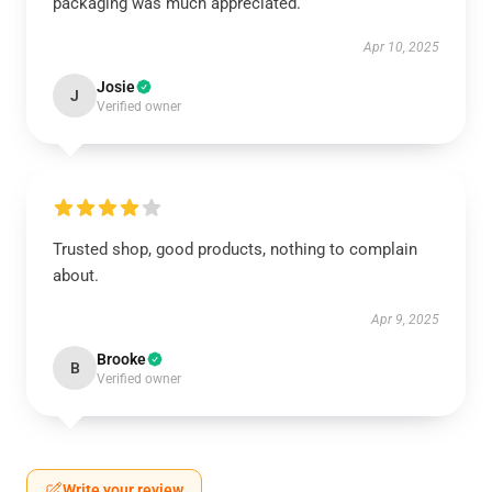
packaging was much appreciated.
Apr 10, 2025
Josie
J
Verified owner
Trusted shop, good products, nothing to complain
about.
Apr 9, 2025
Brooke
B
Verified owner
Write your review