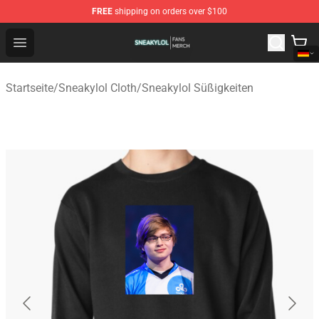
FREE
shipping on orders over $100
Sneakylol Shop - Official Sneakylol Merchandise Store
Open menu
Startseite
/
Sneakylol Cloth
/
Sneakylol Süßigkeiten