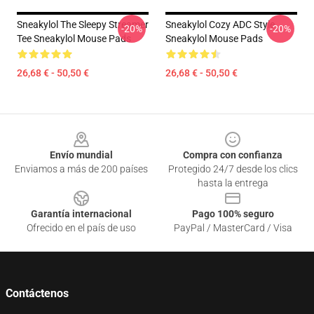
Sneakylol The Sleepy Streamer
Sneakylol Cozy ADC Style
-20%
-20%
Tee Sneakylol Mouse Pads
Sneakylol Mouse Pads
26,68 € - 50,50 €
26,68 € - 50,50 €
Footer
Envío mundial
Compra con confianza
Enviamos a más de 200 países
Protegido 24/7 desde los clics
hasta la entrega
Garantía internacional
Pago 100% seguro
Ofrecido en el país de uso
PayPal / MasterCard / Visa
Contáctenos