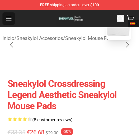
FREE
shipping on orders over $100
blank template
Sneakylol Shop - Official Sneakylol Merchandise Store
Open menu
Inicio
/
Sneakylol Accesorios
/
Sneakylol Mouse Pads
Sneakylol Crossdressing
Legend Aesthetic Sneakylol
Mouse Pads
(5 customer reviews)
€33.35
€26.68
-20%
$29.00