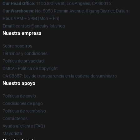
Our Head Office
: 1150 S Olive St, Los Angeles, CA 90015
Our Warehouse
: No. 5050 Renmin Avenue, Xigang District, Dalian
Hour
: 9AM – 5PM (Mon – Fri)
Email
: contact@sneaky-lol.shop
Nuestra empresa
Sobre nosotros
Términos y condiciones
Política de privacidad
DMCA - Política de Copyright
CA SB657: Ley de transparencia en la cadena de suministro
Nuestro apoyo
Políticas de envío
Condiciones de pago
Políticas de reembolso
Contáctenos
Ayuda al cliente (FAQ)
Mayorista