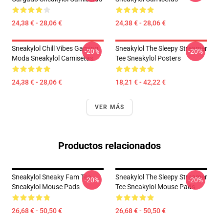
24,38 € - 28,06 €
24,38 € - 28,06 €
Sneakylol Chill Vibes Gaming
Sneakylol The Sleepy Streamer
-20%
-20%
Moda Sneakylol Camisetas
Tee Sneakylol Posters
24,38 € - 28,06 €
18,21 € - 42,22 €
VER MÁS
Productos relacionados
Sneakylol Sneaky Fam Tee
Sneakylol The Sleepy Streamer
-20%
-20%
Sneakylol Mouse Pads
Tee Sneakylol Mouse Pads
26,68 € - 50,50 €
26,68 € - 50,50 €