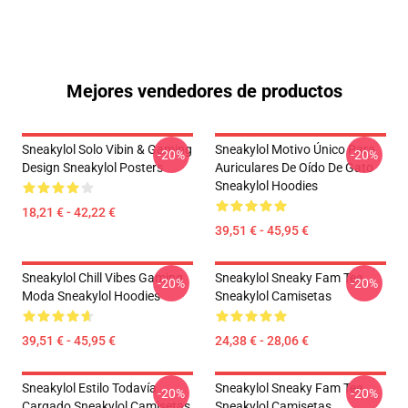
Mejores vendedores de productos
Sneakylol Solo Vibin & Gaming
Sneakylol Motivo Único Para
-20%
-20%
Design Sneakylol Posters
Auriculares De Oído De Gato
Sneakylol Hoodies
18,21 € - 42,22 €
39,51 € - 45,95 €
Sneakylol Chill Vibes Gaming
Sneakylol Sneaky Fam Tee
-20%
-20%
Moda Sneakylol Hoodies
Sneakylol Camisetas
39,51 € - 45,95 €
24,38 € - 28,06 €
Sneakylol Estilo Todavía
Sneakylol Sneaky Fam Tee
-20%
-20%
Cargado Sneakylol Camisetas
Sneakylol Camisetas