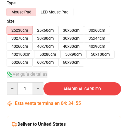
Type
Mouse Pad
LED Mouse Pad
Size
25x30cm
25x60cm
30x50cm
30x60cm
30x70cm
30x80cm
30x90cm
35x44cm
40x60cm
40x70cm
40x80cm
40x90cm
40x100cm
50x80cm
50x90cm
50x100cm
60x60cm
60x70cm
60x90cm
Ver guía de tallas
Quantity
AÑADIR AL CARRITO
Esta venta termina en
04
:
34
:
54
Deliver to United States