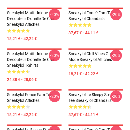
Sneakylol Motif Unique
Sneakylol Foncé Fam Tee
-20%
-20%
D'écouteur D'oreille De Chat
Sneakylol Chandails
Sneakylol Affiches
37,67 € - 44,11 €
18,21 € - 42,22 €
Sneakylol Motif Unique
Sneakylol Chill Vibes Gaming
-20%
-20%
D'écouteur D'oreille De Chat
Mode Sneakylol Affiches
Sneakylol T-Shirts
18,21 € - 42,22 €
24,38 € - 28,06 €
Sneakylol Foncé Fam Tee
Sneakylol Le Sleepy Streamer
-20%
-20%
Sneakylol Affiches
Tee Sneakylol Chandails
18,21 € - 42,22 €
37,67 € - 44,11 €
Sneakylol Le Sleepy Streamer
Sneakylol Foncé Fam Tee