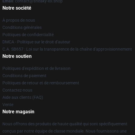
Email
: contact@sneaky-lol.shop
Notre société
À propos de nous
Conditions générales
Politiques de confidentialité
DMCA - Politique sur le droit d'auteur
C.A. SB657 : Loi sur la transparence de la chaîne d'approvisionnement
Notre soutien
Politiques d'expédition et de livraison
Conditions de paiement
Politiques de retour et de remboursement
Contactez-nous
Aide aux clients (FAQ)
Vente
Notre magasin
Nous offrons des produits de haute qualité qui sont spécifiquement
conçus par notre équipe de classe mondiale. Nous fournissons une