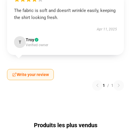
The fabric is soft and doesn’t wrinkle easily, keeping
the shirt looking fresh.
Apr 11, 2025
Troy
T
Verified owner
Write your review
1
/
1
Produits les plus vendus