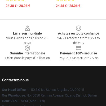
24,38 € - 28,06 €
24,38 € - 28,06 €
Footer
Livraison mondiale
Achetez en toute confiance
Nous livrons dans plus de 200
24/7 Protected from clicks to
pays
delivery
Garantie internationale
Paiement 100% sécurisé
Offert dans le pays d'utilisation
PayPal / MasterCard / Visa
Contactez-nous
Our Head Office
: 1150 S Olive St, Los Angeles, CA 90015
Our Warehouse
: No. 5050 Renmin Avenue, Xigang District, Dalian
Hour
: 9AM – 5PM (Mon – Fri)