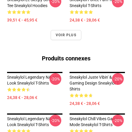
-20%
-20%
Tee Sneakylol Hoodies
Sneakylol T-Shirts
39,51 € - 45,95 €
24,38 € - 28,06 €
VOIR PLUS
Produits connexes
Sneakylol Legendary NA ADC
Sneakylol Juste Vibin' &
-20%
-20%
Look Sneakylol T-Shirts
Gaming Design Sneakylol T-
Shirts
24,38 € - 28,06 €
24,38 € - 28,06 €
Sneakylol Legendary NA ADC
Sneakylol Chill Vibes Gaming
-20%
-20%
Look Sneakylol T-Shirts
Mode Sneakylol T-Shirts