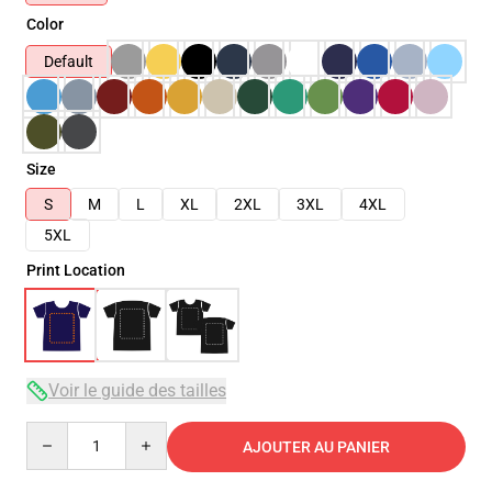
Color
Default
Size
S
M
L
XL
2XL
3XL
4XL
5XL
Print Location
Voir le guide des tailles
Quantity
AJOUTER AU PANIER