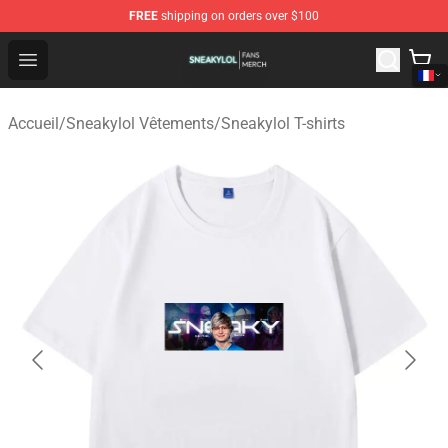
FREE
shipping on orders over $100
Sneakylol Shop - Official Sneakylol Merchandise Store
Open menu
Accueil
/
Sneakylol Vêtements
/
Sneakylol T-shirts