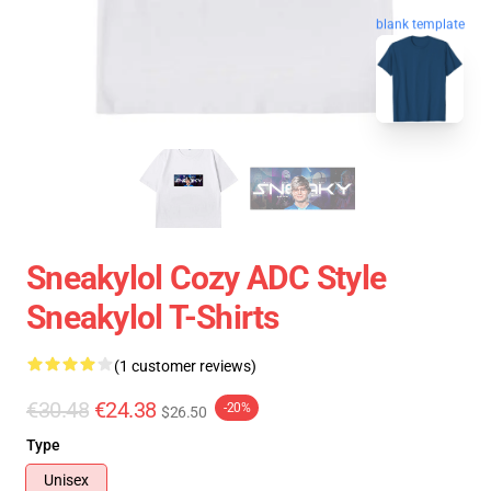
blank template
Sneakylol Cozy ADC Style
Sneakylol T-Shirts
(1 customer reviews)
€30.48
€24.38
-20%
$26.50
Type
Unisex