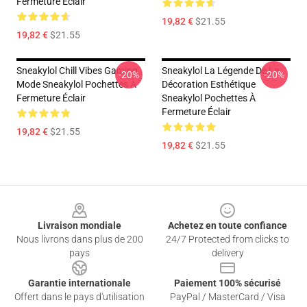
Fermeture Éclair
19,82 €
$21.55
19,82 €
$21.55
Sneakylol Chill Vibes Gaming
Sneakylol La Légende De La
-20%
-20%
Mode Sneakylol Pochettes À
Décoration Esthétique
Fermeture Éclair
Sneakylol Pochettes À
Fermeture Éclair
19,82 €
$21.55
19,82 €
$21.55
Footer
Livraison mondiale
Achetez en toute confiance
Nous livrons dans plus de 200
24/7 Protected from clicks to
pays
delivery
Garantie internationale
Paiement 100% sécurisé
Offert dans le pays d'utilisation
PayPal / MasterCard / Visa