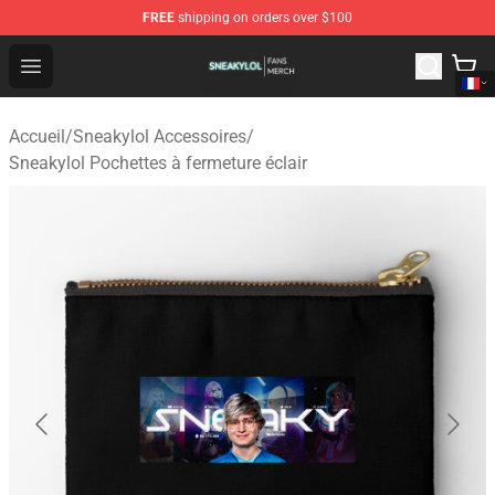
FREE
shipping on orders over $100
Sneakylol Shop - Official Sneakylol Merchandise Store
Open menu
Accueil
/
Sneakylol Accessoires
/
Sneakylol Pochettes à fermeture éclair