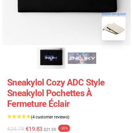
blank template
Sneakylol Cozy ADC Style
Sneakylol Pochettes À
Fermeture Éclair
(4 customer reviews)
€24.78
€19.83
-20%
$21.55