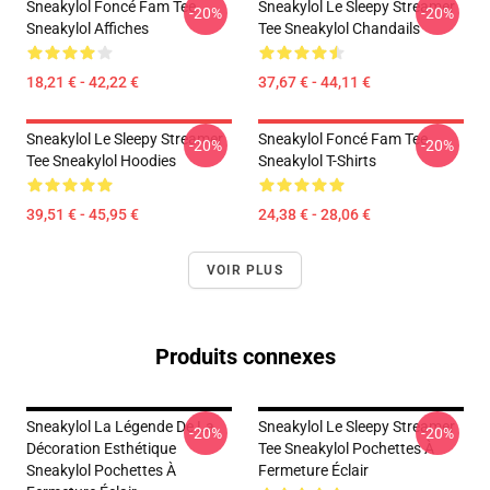
Sneakylol Foncé Fam Tee
Sneakylol Le Sleepy Streamer
-20%
-20%
Sneakylol Affiches
Tee Sneakylol Chandails
18,21 € - 42,22 €
37,67 € - 44,11 €
Sneakylol Le Sleepy Streamer
Sneakylol Foncé Fam Tee
-20%
-20%
Tee Sneakylol Hoodies
Sneakylol T-Shirts
39,51 € - 45,95 €
24,38 € - 28,06 €
VOIR PLUS
Produits connexes
Sneakylol La Légende De La
Sneakylol Le Sleepy Streamer
-20%
-20%
Décoration Esthétique
Tee Sneakylol Pochettes À
Sneakylol Pochettes À
Fermeture Éclair