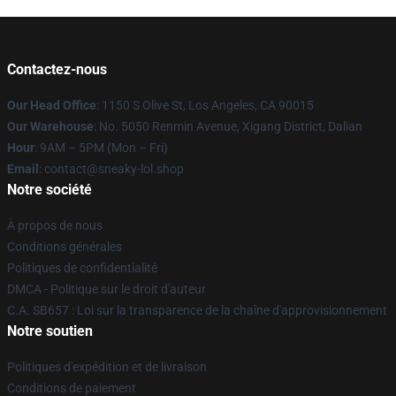
Contactez-nous
Our Head Office
: 1150 S Olive St, Los Angeles, CA 90015
Our Warehouse
: No. 5050 Renmin Avenue, Xigang District, Dalian
Hour
: 9AM – 5PM (Mon – Fri)
Email
: contact@sneaky-lol.shop
Notre société
À propos de nous
Conditions générales
Politiques de confidentialité
DMCA - Politique sur le droit d'auteur
C.A. SB657 : Loi sur la transparence de la chaîne d'approvisionnement
Notre soutien
Politiques d'expédition et de livraison
Conditions de paiement