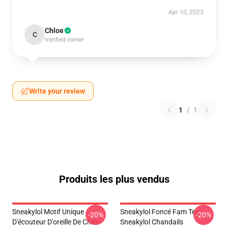
Apr 10, 2025
Chloe
C
Verified owner
Write your review
1
/
1
Produits les plus vendus
Sneakylol Motif Unique
Sneakylol Foncé Fam Tee
-20%
-20%
D'écouteur D'oreille De Chat
Sneakylol Chandails