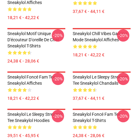
Sneakylol Affiches
37,67 € - 44,11 €
18,21 € - 42,22 €
Sneakylol Motif Unique
Sneakylol Chill Vibes Gaming
-20%
-20%
D'écouteur D'oreille De Chat
Mode Sneakylol Affiches
Sneakylol T-Shirts
18,21 € - 42,22 €
24,38 € - 28,06 €
Sneakylol Foncé Fam Tee
Sneakylol Le Sleepy Streamer
-20%
-20%
Sneakylol Affiches
Tee Sneakylol Chandails
18,21 € - 42,22 €
37,67 € - 44,11 €
Sneakylol Le Sleepy Streamer
Sneakylol Foncé Fam Tee
-20%
-20%
Tee Sneakylol Hoodies
Sneakylol T-Shirts
39,51 € - 45,95 €
24,38 € - 28,06 €