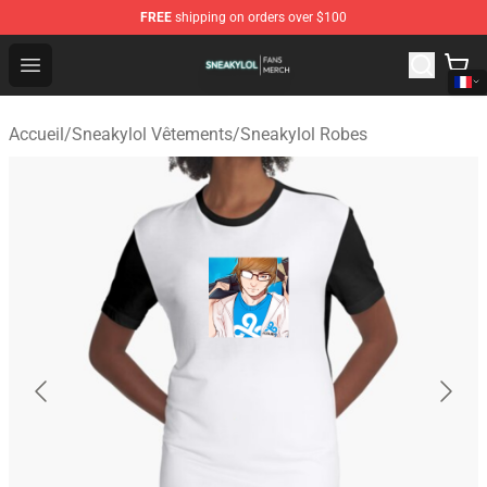
FREE
shipping on orders over $100
Sneakylol Shop - Official Sneakylol Merchandise Store
Open menu
Accueil
/
Sneakylol Vêtements
/
Sneakylol Robes