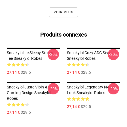
VOIR PLUS
Produits connexes
Sneakylol Le Sleepy Streamer
Sneakylol Cozy ADC Style
-20%
-20%
Tee Sneakylol Robes
Sneakylol Robes
27,14 €
$29.5
27,14 €
$29.5
Sneakylol Juste Vibin' &
Sneakylol Legendary NA ADC
-20%
-20%
Gaming Design Sneakylol
Look Sneakylol Robes
Robes
27,14 €
$29.5
27,14 €
$29.5