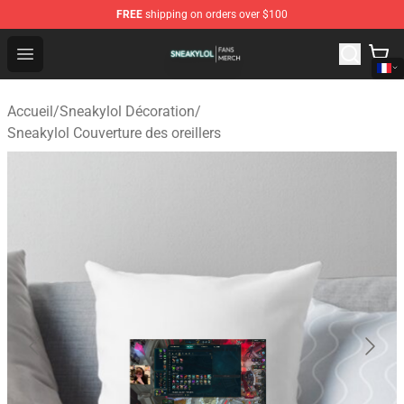
FREE
shipping on orders over $100
Sneakylol Shop - Official Sneakylol Merchandise Store
Open menu
Accueil
/
Sneakylol Décoration
/
Sneakylol Couverture des oreillers