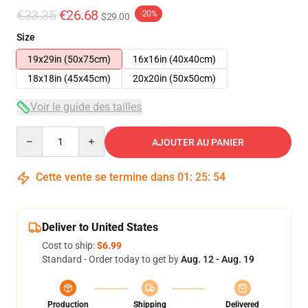
€33.35
€26.68
-20%
$29.00
Size
19x29in (50x75cm)
16x16in (40x40cm)
18x18in (45x45cm)
20x20in (50x50cm)
Voir le guide des tailles
Quantity
AJOUTER AU PANIER
Cette vente se termine dans
01
:
25
:
54
Deliver to United States
Cost to ship:
$6.99
Standard - Order today to get by
Aug. 12 - Aug. 19
Production
Shipping
Delivered