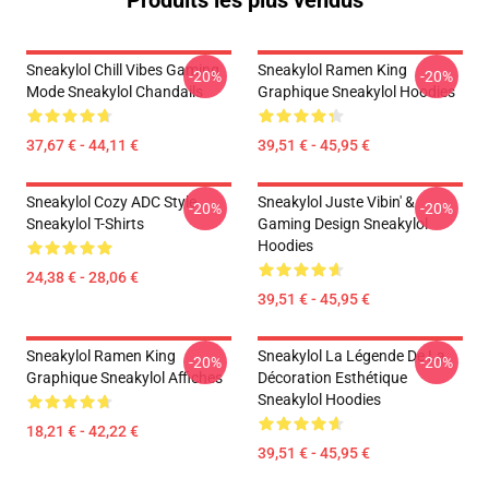
Produits les plus vendus
Sneakylol Chill Vibes Gaming
Sneakylol Ramen King
-20%
-20%
Mode Sneakylol Chandails
Graphique Sneakylol Hoodies
37,67 € - 44,11 €
39,51 € - 45,95 €
Sneakylol Cozy ADC Style
Sneakylol Juste Vibin' &
-20%
-20%
Sneakylol T-Shirts
Gaming Design Sneakylol
Hoodies
24,38 € - 28,06 €
39,51 € - 45,95 €
Sneakylol Ramen King
Sneakylol La Légende De La
-20%
-20%
Graphique Sneakylol Affiches
Décoration Esthétique
Sneakylol Hoodies
18,21 € - 42,22 €
39,51 € - 45,95 €