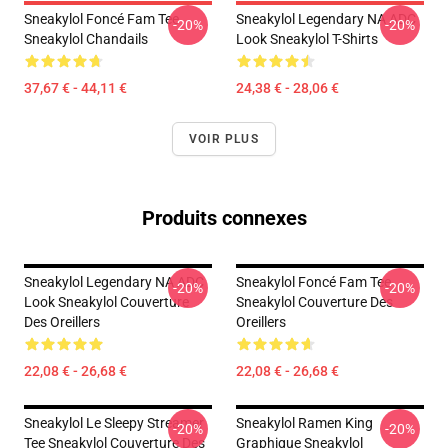
Sneakylol Foncé Fam Tee
Sneakylol Legendary NA ADC
-20%
-20%
Sneakylol Chandails
Look Sneakylol T-Shirts
37,67 € - 44,11 €
24,38 € - 28,06 €
VOIR PLUS
Produits connexes
Sneakylol Legendary NA ADC
Sneakylol Foncé Fam Tee
-20%
-20%
Look Sneakylol Couverture
Sneakylol Couverture Des
Des Oreillers
Oreillers
22,08 € - 26,68 €
22,08 € - 26,68 €
Sneakylol Le Sleepy Streamer
Sneakylol Ramen King
-20%
-20%
Tee Sneakylol Couverture Des
Graphique Sneakylol