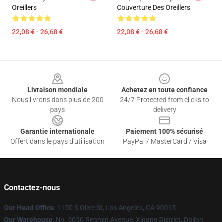
Oreillers
Couverture Des Oreillers
22,08 € - 26,68 €
22,08 € - 26,68 €
Footer
Livraison mondiale
Achetez en toute confiance
Nous livrons dans plus de 200
24/7 Protected from clicks to
pays
delivery
Garantie internationale
Paiement 100% sécurisé
Offert dans le pays d'utilisation
PayPal / MasterCard / Visa
Contactez-nous
Our Head Office
: 1150 S Olive St, Los Angeles, CA 90015
Our Warehouse
: No. 5050 Renmin Avenue, Xigang District, Dalian