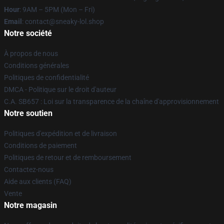
Hour
: 9AM – 5PM (Mon – Fri)
Email
: contact@sneaky-lol.shop
Notre société
À propos de nous
Conditions générales
Politiques de confidentialité
DMCA - Politique sur le droit d'auteur
C.A. SB657 : Loi sur la transparence de la chaîne d'approvisionnement
Notre soutien
Politiques d'expédition et de livraison
Conditions de paiement
Politiques de retour et de remboursement
Contactez-nous
Aide aux clients (FAQ)
Vente
Notre magasin