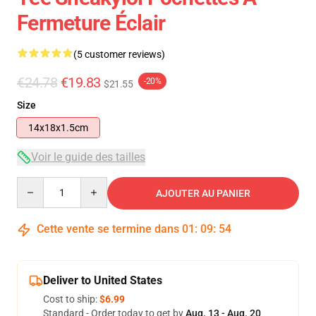
Fermeture Éclair
(5 customer reviews)
€24.78
€19.83
-20%
$21.55
Size
14x18x1.5cm
Voir le guide des tailles
Quantity
AJOUTER AU PANIER
Cette vente se termine dans
01
:
09
:
53
Deliver to United States
Cost to ship:
$6.99
Standard - Order today to get by
Aug. 13 - Aug. 20