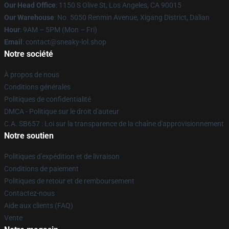
Our Head Office
: 1150 S Olive St, Los Angeles, CA 90015
Our Warehouse
: No. 5050 Renmin Avenue, Xigang District, Dalian
Hour
: 9AM – 5PM (Mon – Fri)
Email
: contact@sneaky-lol.shop
Notre société
À propos de nous
Conditions générales
Politiques de confidentialité
DMCA - Politique sur le droit d'auteur
C.A. SB657 : Loi sur la transparence de la chaîne d'approvisionnement
Notre soutien
Politiques d'expédition et de livraison
Conditions de paiement
Politiques de retour et de remboursement
Contactez-nous
Aide aux clients (FAQ)
Vente