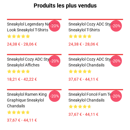
Produits les plus vendus
Sneakylol Legendary NA ADC
Sneakylol Cozy ADC Style
-20%
-20%
Look Sneakylol T-Shirts
Sneakylol T-Shirts
24,38 € - 28,06 €
24,38 € - 28,06 €
Sneakylol Cozy ADC Style
Sneakylol Cozy ADC Style
-20%
-20%
Sneakylol Affiches
Sneakylol Chandails
18,21 € - 42,22 €
37,67 € - 44,11 €
Sneakylol Ramen King
Sneakylol Foncé Fam Tee
-20%
-20%
Graphique Sneakylol
Sneakylol Chandails
Chandails
37,67 € - 44,11 €
37,67 € - 44,11 €