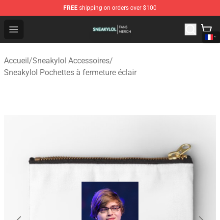
FREE
shipping on orders over $100
Sneakylol Shop - Official Sneakylol Merchandise Store
Open menu
Accueil
/
Sneakylol Accessoires
/
Sneakylol Pochettes à fermeture éclair