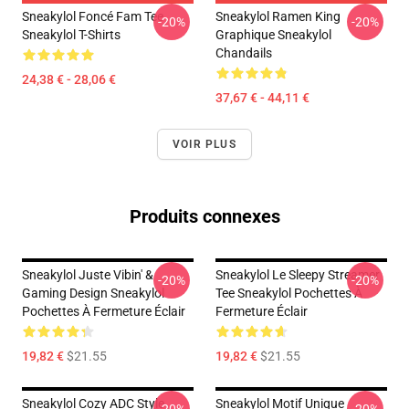
Sneakylol Foncé Fam Tee
Sneakylol Ramen King
-20%
-20%
Sneakylol T-Shirts
Graphique Sneakylol
Chandails
24,38 € - 28,06 €
37,67 € - 44,11 €
VOIR PLUS
Produits connexes
Sneakylol Juste Vibin' &
Sneakylol Le Sleepy Streamer
-20%
-20%
Gaming Design Sneakylol
Tee Sneakylol Pochettes À
Pochettes À Fermeture Éclair
Fermeture Éclair
19,82 €
$21.55
19,82 €
$21.55
Sneakylol Cozy ADC Style
Sneakylol Motif Unique