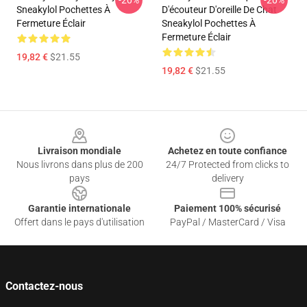
-20%
-20%
Sneakylol Pochettes À
D'écouteur D'oreille De Chat
Fermeture Éclair
Sneakylol Pochettes À
Fermeture Éclair
19,82 €
$21.55
19,82 €
$21.55
Footer
Livraison mondiale
Achetez en toute confiance
Nous livrons dans plus de 200
24/7 Protected from clicks to
pays
delivery
Garantie internationale
Paiement 100% sécurisé
Offert dans le pays d'utilisation
PayPal / MasterCard / Visa
Contactez-nous