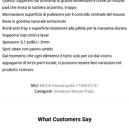
Questo tappetino da scrivania di grandi dimensioni è come un mouse
pad che invita la tastiera al partito, troppo
Microweave superficie di poliestere per il controllo ottimale del mouse
Base in gomma naturale antiscivolo
Bordi anti-fray e superficie resistente alla pillola per la massima durata
Supporta topi ottici e laser
Spessore: 0,1 pollici / 3mm
Spot clean con panno umido
Dal momento che ogni elemento è fatto solo per voi dal vostro
appagante di terze parti locale, ci possono essere lievi variazioni nel
prodotto ricevuto
SKU
:
MOCK-mouse-pads-1744632741
Categorie
:
Sneakylol Mouse Pads
,
What Customers Say