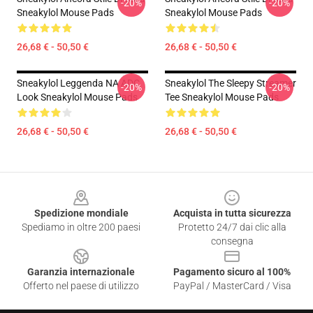
-20%
-20%
Sneakylol Mouse Pads
Sneakylol Mouse Pads
26,68 € - 50,50 €
26,68 € - 50,50 €
Sneakylol Leggenda NA ADC
Sneakylol The Sleepy Streamer
-20%
-20%
Look Sneakylol Mouse Pads
Tee Sneakylol Mouse Pads
26,68 € - 50,50 €
26,68 € - 50,50 €
Footer
Spedizione mondiale
Acquista in tutta sicurezza
Spediamo in oltre 200 paesi
Protetto 24/7 dai clic alla
consegna
Garanzia internazionale
Pagamento sicuro al 100%
Offerto nel paese di utilizzo
PayPal / MasterCard / Visa