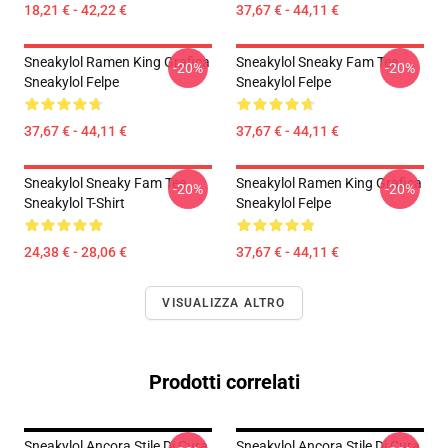
18,21 € - 42,22 €
37,67 € - 44,11 €
Sneakylol Ramen King Grafica
Sneakylol Sneaky Fam Tee
-20%
-20%
Sneakylol Felpe
Sneakylol Felpe
37,67 € - 44,11 €
37,67 € - 44,11 €
Sneakylol Sneaky Fam Tee
Sneakylol Ramen King Grafica
-20%
-20%
Sneakylol T-Shirt
Sneakylol Felpe
24,38 € - 28,06 €
37,67 € - 44,11 €
VISUALIZZA ALTRO
Prodotti correlati
Sneakylol Ancora Stile Di Cura
Sneakylol Ancora Stile Di Cura