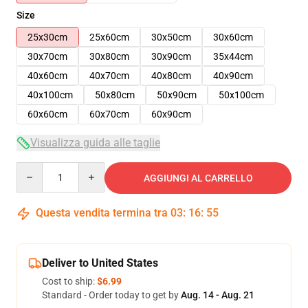
Size
25x30cm
25x60cm
30x50cm
30x60cm
30x70cm
30x80cm
30x90cm
35x44cm
40x60cm
40x70cm
40x80cm
40x90cm
40x100cm
50x80cm
50x90cm
50x100cm
60x60cm
60x70cm
60x90cm
Visualizza guida alle taglie
Quantity
AGGIUNGI AL CARRELLO
Questa vendita termina tra
03
:
16
:
54
Deliver to United States
Cost to ship:
$6.99
Standard - Order today to get by
Aug. 14 - Aug. 21