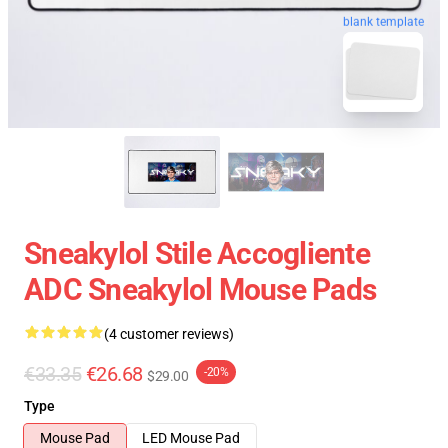
blank template
Sneakylol Stile Accogliente
ADC Sneakylol Mouse Pads
(4 customer reviews)
€33.35
€26.68
-20%
$29.00
Type
Mouse Pad
LED Mouse Pad