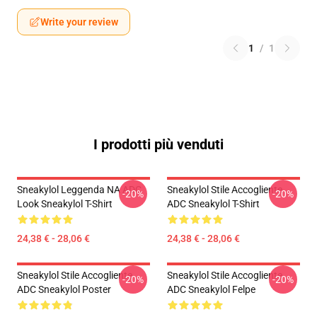
Write your review
1
/
1
I prodotti più venduti
Sneakylol Leggenda NA ADC
Sneakylol Stile Accogliente
-20%
-20%
Look Sneakylol T-Shirt
ADC Sneakylol T-Shirt
24,38 € - 28,06 €
24,38 € - 28,06 €
Sneakylol Stile Accogliente
Sneakylol Stile Accogliente
-20%
-20%
ADC Sneakylol Poster
ADC Sneakylol Felpe