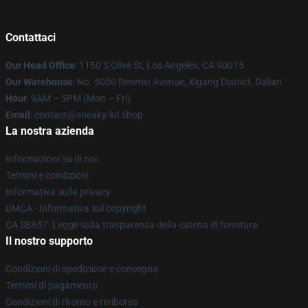
Contattaci
Our Head Office
: 1150 S Olive St, Los Angeles, CA 90015
Our Warehouse
: No. 5050 Renmin Avenue, Xigang District, Dalian
Hour
: 9AM – 5PM (Mon – Fri)
Email
: contact@sneaky-lol.shop
La nostra azienda
Informazioni su di noi
Termini e condizioni
Informativa sulla privacy
DMCA - Informativa sul copyright
CA SB657: Legge sulla trasparenza della catena di fornitura
Il nostro supporto
Condizioni di spedizione e consegna
Termini di pagamento
Condizioni di ritorno e rimborso