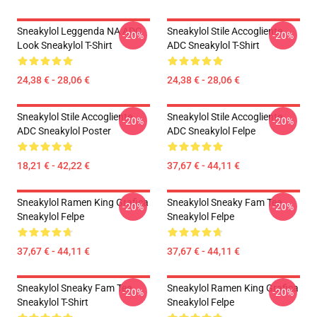
Sneakylol Leggenda NA ADC
Sneakylol Stile Accogliente
-20%
-20%
Look Sneakylol T-Shirt
ADC Sneakylol T-Shirt
24,38 € - 28,06 €
24,38 € - 28,06 €
Sneakylol Stile Accogliente
Sneakylol Stile Accogliente
-20%
-20%
ADC Sneakylol Poster
ADC Sneakylol Felpe
18,21 € - 42,22 €
37,67 € - 44,11 €
Sneakylol Ramen King Grafica
Sneakylol Sneaky Fam Tee
-20%
-20%
Sneakylol Felpe
Sneakylol Felpe
37,67 € - 44,11 €
37,67 € - 44,11 €
Sneakylol Sneaky Fam Tee
Sneakylol Ramen King Grafica
-20%
-20%
Sneakylol T-Shirt
Sneakylol Felpe