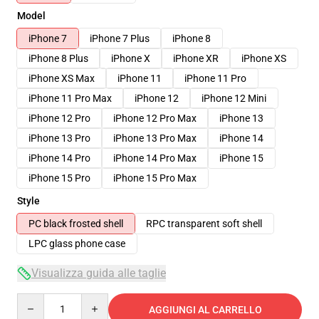
Model
iPhone 7
iPhone 7 Plus
iPhone 8
iPhone 8 Plus
iPhone X
iPhone XR
iPhone XS
iPhone XS Max
iPhone 11
iPhone 11 Pro
iPhone 11 Pro Max
iPhone 12
iPhone 12 Mini
iPhone 12 Pro
iPhone 12 Pro Max
iPhone 13
iPhone 13 Pro
iPhone 13 Pro Max
iPhone 14
iPhone 14 Pro
iPhone 14 Pro Max
iPhone 15
iPhone 15 Pro
iPhone 15 Pro Max
Style
PC black frosted shell
RPC transparent soft shell
LPC glass phone case
Visualizza guida alle taglie
Quantity
AGGIUNGI AL CARRELLO