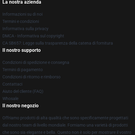
La nostra azienda
Informazioni su di noi
Termini e condizioni
Informativa sulla privacy
DMCA - Informativa sul copyright
CA SB657: Legge sulla trasparenza della catena di fornitura
Il nostro supporto
Condizioni di spedizione e consegna
Termini di pagamento
Condizioni di ritorno e rimborso
Contattaci
Aiuto del cliente (FAQ)
Whosale
Il nostro negozio
Offriamo prodotti di alta qualità che sono specificamente progettati
dal nostro team di livello mondiale. Forniamo una varietà di prodotti
che sono sia elegante e bella. Questo non è solo per mostrare il vostro