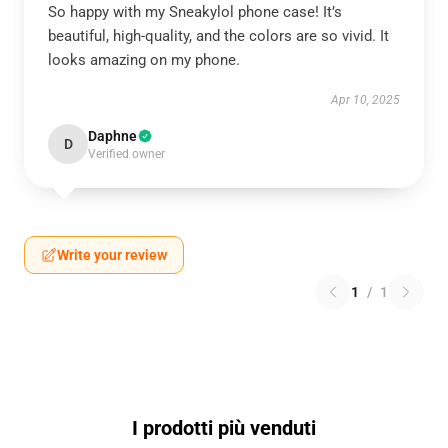
So happy with my Sneakylol phone case! It’s
beautiful, high-quality, and the colors are so vivid. It
looks amazing on my phone.
Apr 10, 2025
Daphne
D
Verified owner
Write your review
1
/
1
I prodotti più venduti