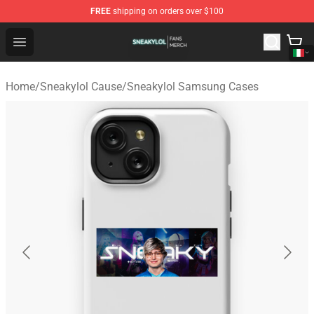
FREE
shipping on orders over $100
Sneakylol Shop - Official Sneakylol Merchandise Store
Open menu
Home
/
Sneakylol Cause
/
Sneakylol Samsung Cases