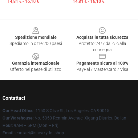
14,81 € - 16,10 €
14,81 € - 16,10 €
Footer
Spedizione mondiale
Acquista in tutta sicurezza
Spediamo in oltre 200 paesi
Protetto 24/7 dai clic alla
consegna
Garanzia internazionale
Pagamento sicuro al 100%
Offerto nel paese di utilizzo
PayPal / MasterCard / Visa
Contattaci
Our Head Office
: 1150 S Olive St, Los Angeles, CA 90015
Our Warehouse
: No. 5050 Renmin Avenue, Xigang District, Dalian
Hour
: 9AM – 5PM (Mon – Fri)
Email
: contact@sneaky-lol.shop