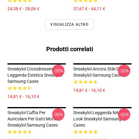
24,38 € - 28,06 €
37,67 € - 44,11 €
VISUALIZZA ALTRO
Prodotti correlati
Sneakylol Crossdressing
Sneakylol Ancora Stile Di Cura
-20%
-20%
Leggenda Estetica Sneakylol
Sneakylol Samsung Cases
Samsung Cases
14,81 € - 16,10 €
14,81 € - 16,10 €
Sneakylol Cuffia Per
Sneakylol Leggenda NA ADC
-20%
-20%
Auricolare Per Gatti Motif
Look Sneakylol Samsung
Sneakylol Samsung Cases
Cases