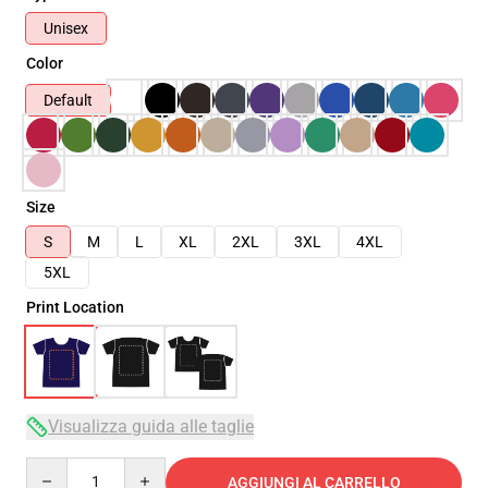
Unisex
Color
Default
Size
S
M
L
XL
2XL
3XL
4XL
5XL
Print Location
Visualizza guida alle taglie
Quantity
AGGIUNGI AL CARRELLO