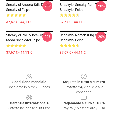
Sneakylol Ancora Stile Di Cura
Sneakylol Sneaky Fam Tee
-20%
-20%
Sneakylol Felpe
Sneakylol Felpe
37,67 € - 44,11 €
37,67 € - 44,11 €
Sneakylol Chill Vibes Gioco
Sneakylol Ramen King Grafica
-20%
-20%
Moda Sneakylol Felpe
Sneakylol Felpe
37,67 € - 44,11 €
37,67 € - 44,11 €
Footer
Spedizione mondiale
Acquista in tutta sicurezza
Spediamo in oltre 200 paesi
Protetto 24/7 dai clic alla
consegna
Garanzia internazionale
Pagamento sicuro al 100%
Offerto nel paese di utilizzo
PayPal / MasterCard / Visa