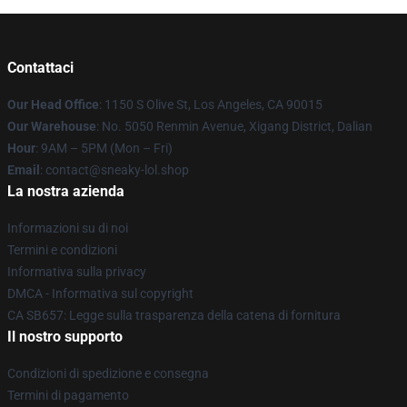
Contattaci
Our Head Office
: 1150 S Olive St, Los Angeles, CA 90015
Our Warehouse
: No. 5050 Renmin Avenue, Xigang District, Dalian
Hour
: 9AM – 5PM (Mon – Fri)
Email
: contact@sneaky-lol.shop
La nostra azienda
Informazioni su di noi
Termini e condizioni
Informativa sulla privacy
DMCA - Informativa sul copyright
CA SB657: Legge sulla trasparenza della catena di fornitura
Il nostro supporto
Condizioni di spedizione e consegna
Termini di pagamento