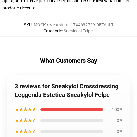
appagante di terze parti locale, ci possono essere lievi variazioni nel
prodotto ricevuto
SKU
:
MOCK-sweatshirts-1744632729-DEFAULT
Categorie
:
Sneakylol Felpe
,
What Customers Say
3 reviews for Sneakylol Crossdressing
Leggenda Estetica Sneakylol Felpe
★★★★★
100%
★★★★☆
0%
★★★☆☆
0%