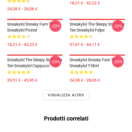
18,21 € - 42,22 €
24,38 € - 28,06 €
Sneakylol Sneaky Fam Tee
Sneakylol The Sleepy Streamer
-20%
-20%
Sneakylol Poster
Tee Sneakylol Felpe
18,21 € - 42,22 €
37,67 € - 44,11 €
Sneakylol The Sleepy Streamer
Sneakylol Sneaky Fam Tee
-20%
-20%
Tee Sneakylol Cappucci
Sneakylol T-Shirt
39,51 € - 45,95 €
24,38 € - 28,06 €
VISUALIZZA ALTRO
Prodotti correlati