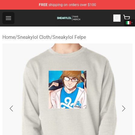
FREE
shipping on orders over $100
Sneakylol Shop - Official Sneakylol Merchandise Store
Open menu
Home
/
Sneakylol Cloth
/
Sneakylol Felpe