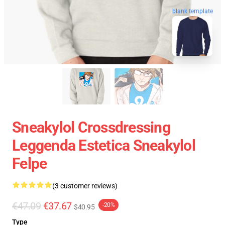
blank template
Sneakylol Crossdressing
Leggenda Estetica Sneakylol
Felpe
(3 customer reviews)
€47.09
€37.67
-20%
$40.95
Type