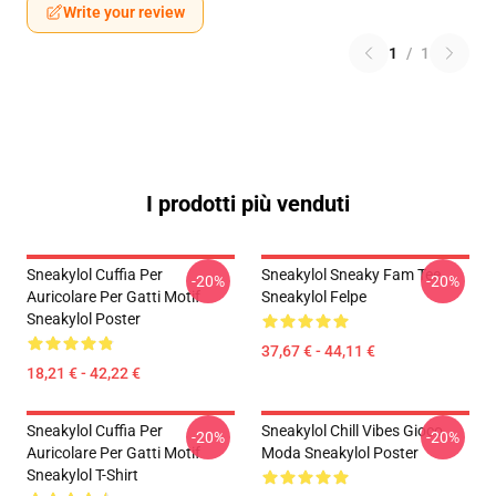
Write your review
1
/
1
I prodotti più venduti
Sneakylol Cuffia Per
Sneakylol Sneaky Fam Tee
-20%
-20%
Auricolare Per Gatti Motif
Sneakylol Felpe
Sneakylol Poster
37,67 € - 44,11 €
18,21 € - 42,22 €
Sneakylol Cuffia Per
Sneakylol Chill Vibes Gioco
-20%
-20%
Auricolare Per Gatti Motif
Moda Sneakylol Poster
Sneakylol T-Shirt