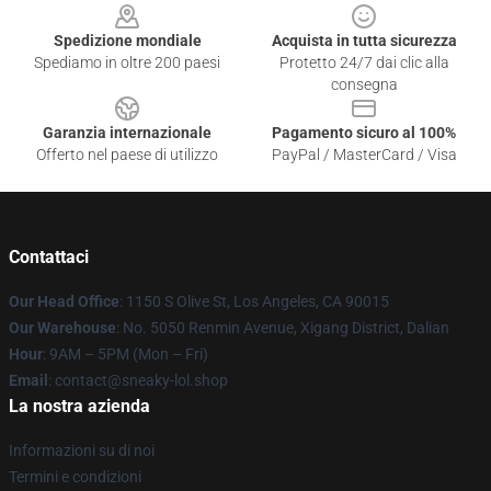
Spedizione mondiale
Acquista in tutta sicurezza
Spediamo in oltre 200 paesi
Protetto 24/7 dai clic alla
consegna
Garanzia internazionale
Pagamento sicuro al 100%
Offerto nel paese di utilizzo
PayPal / MasterCard / Visa
Contattaci
Our Head Office
: 1150 S Olive St, Los Angeles, CA 90015
Our Warehouse
: No. 5050 Renmin Avenue, Xigang District, Dalian
Hour
: 9AM – 5PM (Mon – Fri)
Email
: contact@sneaky-lol.shop
La nostra azienda
Informazioni su di noi
Termini e condizioni