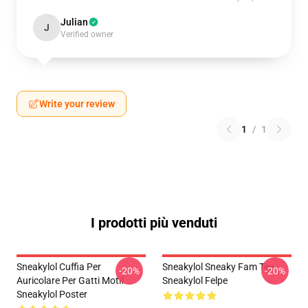
Julian
J
Verified owner
Write your review
1
/
1
I prodotti più venduti
Sneakylol Cuffia Per
Sneakylol Sneaky Fam Tee
-20%
-20%
Auricolare Per Gatti Motif
Sneakylol Felpe
Sneakylol Poster