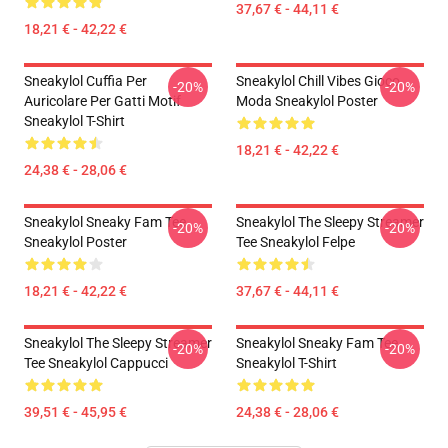
37,67 € - 44,11 €
18,21 € - 42,22 €
Sneakylol Cuffia Per
Sneakylol Chill Vibes Gioco
-20%
-20%
Auricolare Per Gatti Motif
Moda Sneakylol Poster
Sneakylol T-Shirt
18,21 € - 42,22 €
24,38 € - 28,06 €
Sneakylol Sneaky Fam Tee
Sneakylol The Sleepy Streamer
-20%
-20%
Sneakylol Poster
Tee Sneakylol Felpe
18,21 € - 42,22 €
37,67 € - 44,11 €
Sneakylol The Sleepy Streamer
Sneakylol Sneaky Fam Tee
-20%
-20%
Tee Sneakylol Cappucci
Sneakylol T-Shirt
39,51 € - 45,95 €
24,38 € - 28,06 €