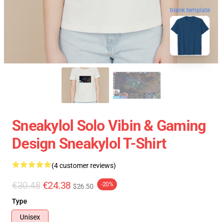
blank template
Sneakylol Solo Vibin & Gaming
Design Sneakylol T-Shirt
(4 customer reviews)
€30.48
€24.38
-20%
$26.50
Type
Unisex