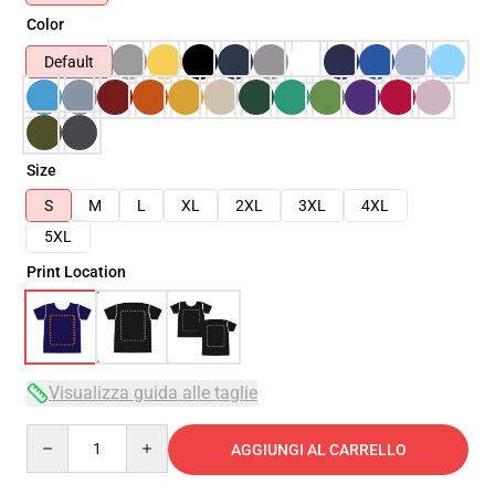
Color
Default
Size
S
M
L
XL
2XL
3XL
4XL
5XL
Print Location
Visualizza guida alle taglie
Quantity
AGGIUNGI AL CARRELLO