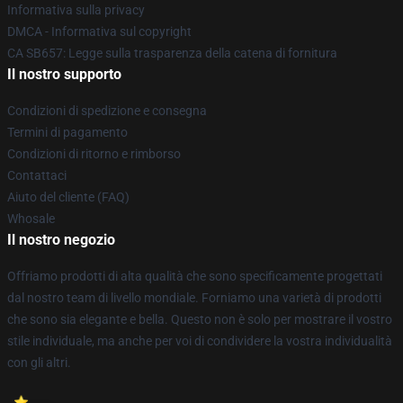
Informativa sulla privacy
DMCA - Informativa sul copyright
CA SB657: Legge sulla trasparenza della catena di fornitura
Il nostro supporto
Condizioni di spedizione e consegna
Termini di pagamento
Condizioni di ritorno e rimborso
Contattaci
Aiuto del cliente (FAQ)
Whosale
Il nostro negozio
Offriamo prodotti di alta qualità che sono specificamente progettati
dal nostro team di livello mondiale. Forniamo una varietà di prodotti
che sono sia elegante e bella. Questo non è solo per mostrare il vostro
stile individuale, ma anche per voi di condividere la vostra individualità
con gli altri.