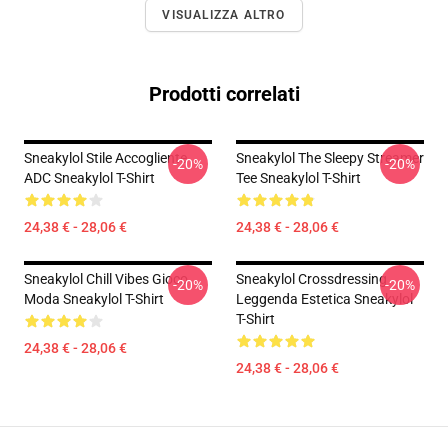
VISUALIZZA ALTRO
Prodotti correlati
Sneakylol Stile Accogliente
Sneakylol The Sleepy Streamer
-20%
-20%
ADC Sneakylol T-Shirt
Tee Sneakylol T-Shirt
24,38 € - 28,06 €
24,38 € - 28,06 €
Sneakylol Chill Vibes Gioco
Sneakylol Crossdressing
-20%
-20%
Moda Sneakylol T-Shirt
Leggenda Estetica Sneakylol
T-Shirt
24,38 € - 28,06 €
24,38 € - 28,06 €
Footer