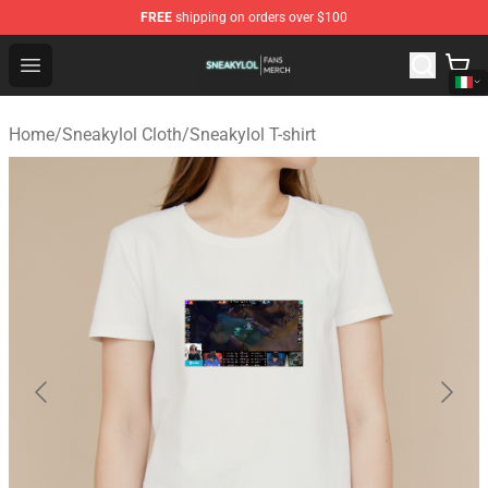
FREE
shipping on orders over $100
Sneakylol Shop - Official Sneakylol Merchandise Store
Open menu
Home
/
Sneakylol Cloth
/
Sneakylol T-shirt