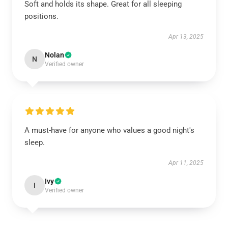
Soft and holds its shape. Great for all sleeping
positions.
Apr 13, 2025
Nolan
N
Verified owner
A must-have for anyone who values a good night's
sleep.
Apr 11, 2025
Ivy
I
Verified owner