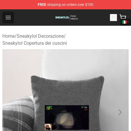
FREE
shipping on orders over $100
Sneakylol Shop - Official Sneakylol Merchandise Store
Open menu
Home
/
Sneakylol Decorazione
/
Sneakylol Copertura dei cuscini