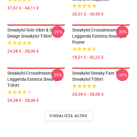
37,67 € - 44,11 €
39,51 € - 45,95 €
Sneakylol Solo Vibin & Gaming
Sneakylol Crossdressing
-20%
-20%
Design Sneakylol T-Shirt
Leggenda Estetica Sneakylol
Poster
24,38 € - 28,06 €
18,21 € - 42,22 €
Sneakylol Crossdressing
Sneakylol Sneaky Fam Tee
-20%
-20%
Leggenda Estetica Sneakylol
Sneakylol T-Shirt
T-Shirt
24,38 € - 28,06 €
24,38 € - 28,06 €
VISUALIZZA ALTRO