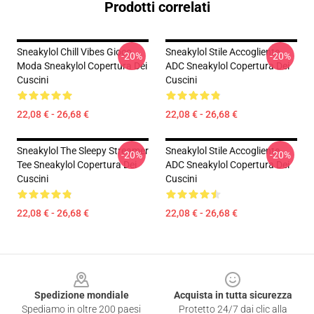
Prodotti correlati
Sneakylol Chill Vibes Gioco
Sneakylol Stile Accogliente
-20%
-20%
Moda Sneakylol Copertura Dei
ADC Sneakylol Copertura Dei
Cuscini
Cuscini
22,08 € - 26,68 €
22,08 € - 26,68 €
Sneakylol The Sleepy Streamer
Sneakylol Stile Accogliente
-20%
-20%
Tee Sneakylol Copertura Dei
ADC Sneakylol Copertura Dei
Cuscini
Cuscini
22,08 € - 26,68 €
22,08 € - 26,68 €
Footer
Spedizione mondiale
Acquista in tutta sicurezza
Spediamo in oltre 200 paesi
Protetto 24/7 dai clic alla