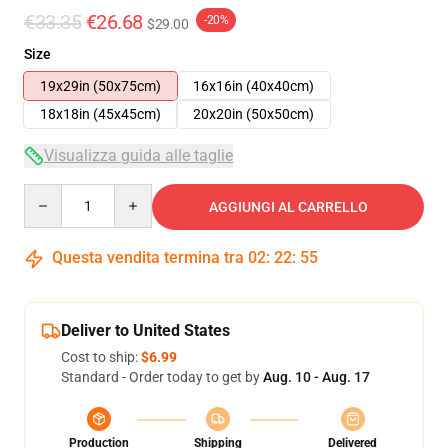
€33.35
€26.68
-20%
$29.00
Size
19x29in (50x75cm)
16x16in (40x40cm)
18x18in (45x45cm)
20x20in (50x50cm)
Visualizza guida alle taglie
Quantity
AGGIUNGI AL CARRELLO
Questa vendita termina tra
02
:
22
:
54
Deliver to United States
Cost to ship:
$6.99
Standard - Order today to get by
Aug. 10 - Aug. 17
Production
Shipping
Delivered