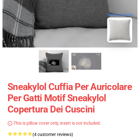
blank template
Sneakylol Cuffia Per Auricolare
Per Gatti Motif Sneakylol
Copertura Dei Cuscini
This is pillow cover only, insert is not included.
(4 customer reviews)