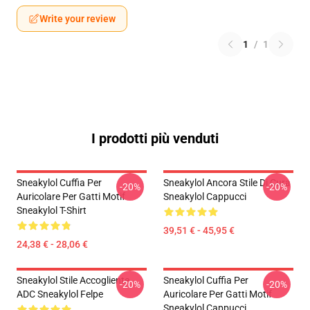
Write your review
1
/
1
I prodotti più venduti
Sneakylol Cuffia Per
Sneakylol Ancora Stile Di Cura
-20%
-20%
Auricolare Per Gatti Motif
Sneakylol Cappucci
Sneakylol T-Shirt
39,51 € - 45,95 €
24,38 € - 28,06 €
Sneakylol Stile Accogliente
Sneakylol Cuffia Per
-20%
-20%
ADC Sneakylol Felpe
Auricolare Per Gatti Motif
Sneakylol Cappucci