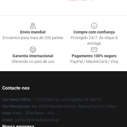
Footer
Envio mundial
Compre com confiança
Enviamos para mais de 200 países
Protegido 24/7, do clique à
entrega
Garantia internacional
Pagamento 100% seguro
Oferecido no país de uso
PayPal / MasterCard / Visa
Contacte-nos
Our Head Office
: 1150 S Olive St, Los Angeles, CA 90015
Our Warehouse
: No. 5050 Renmin Avenue, Xigang District, Dalian
Hour
: 9AM – 5PM (Mon – Fri)
Email
: contact@sneaky-lol.shop
Nossa empresa