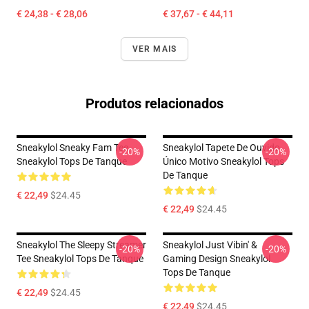
€ 24,38 - € 28,06
€ 37,67 - € 44,11
VER MAIS
Produtos relacionados
Sneakylol Sneaky Fam Tee
Sneakylol Tapete De Ouvido
-20%
-20%
Sneakylol Tops De Tanque
Único Motivo Sneakylol Tops
De Tanque
€ 22,49
$24.45
€ 22,49
$24.45
Sneakylol The Sleepy Streamer
Sneakylol Just Vibin' &
-20%
-20%
Tee Sneakylol Tops De Tanque
Gaming Design Sneakylol
Tops De Tanque
€ 22,49
$24.45
€ 22,49
$24.45