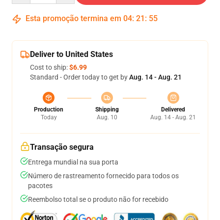
Esta promoção termina em
04
:
21
:
54
Deliver to United States
Cost to ship:
$6.99
Standard - Order today to get by
Aug. 14 - Aug. 21
Production
Shipping
Delivered
Today
Aug. 10
Aug. 14 - Aug. 21
Transação segura
Entrega mundial na sua porta
Número de rastreamento fornecido para todos os
pacotes
Reembolso total se o produto não for recebido