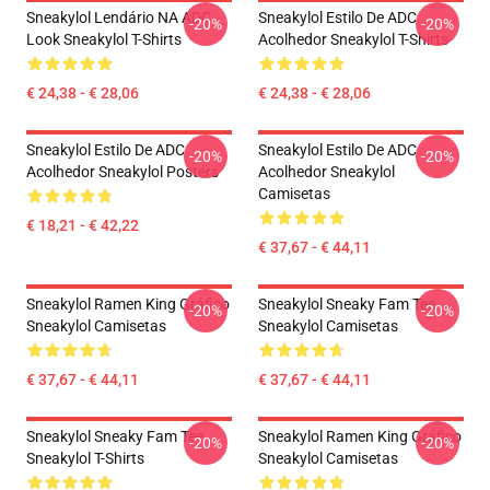
Sneakylol Lendário NA ADC
Sneakylol Estilo De ADC
-20%
-20%
Look Sneakylol T-Shirts
Acolhedor Sneakylol T-Shirts
€ 24,38 - € 28,06
€ 24,38 - € 28,06
Sneakylol Estilo De ADC
Sneakylol Estilo De ADC
-20%
-20%
Acolhedor Sneakylol Posters
Acolhedor Sneakylol
Camisetas
€ 18,21 - € 42,22
€ 37,67 - € 44,11
Sneakylol Ramen King Gráfico
Sneakylol Sneaky Fam Tee
-20%
-20%
Sneakylol Camisetas
Sneakylol Camisetas
€ 37,67 - € 44,11
€ 37,67 - € 44,11
Sneakylol Sneaky Fam Tee
Sneakylol Ramen King Gráfico
-20%
-20%
Sneakylol T-Shirts
Sneakylol Camisetas