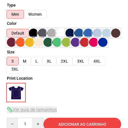
Type
Men
Women
Color
Default
Size
S
M
L
XL
2XL
3XL
4XL
5XL
Print Location
Ver guia de tamanhos
Quantity
ADICIONAR AO CARRINHO