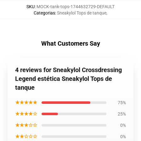
SKU
:
MOCK-tank-tops-1744632729-DEFAULT
Categorias
:
Sneakylol Tops de tanque
,
What Customers Say
4 reviews for Sneakylol Crossdressing
Legend estética Sneakylol Tops de
tanque
★★★★★
75%
★★★★☆
25%
★★★☆☆
0%
★★☆☆☆
0%