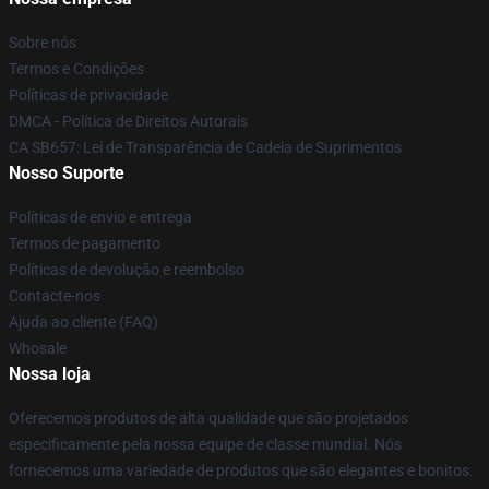
Sobre nós
Termos e Condições
Políticas de privacidade
DMCA - Política de Direitos Autorais
CA SB657: Lei de Transparência de Cadeia de Suprimentos
Nosso Suporte
Políticas de envio e entrega
Termos de pagamento
Políticas de devolução e reembolso
Contacte-nos
Ajuda ao cliente (FAQ)
Whosale
Nossa loja
Oferecemos produtos de alta qualidade que são projetados
especificamente pela nossa equipe de classe mundial. Nós
fornecemos uma variedade de produtos que são elegantes e bonitos.