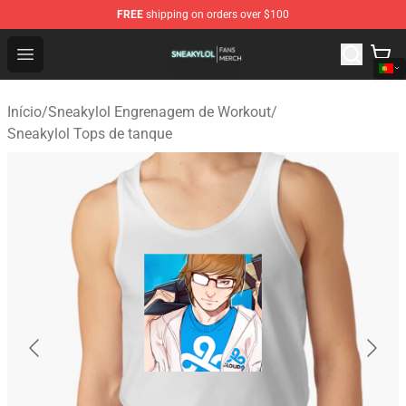
FREE
shipping on orders over $100
Sneakylol Shop - Official Sneakylol Merchandise Store
Open menu
Início
/
Sneakylol Engrenagem de Workout
/
Sneakylol Tops de tanque