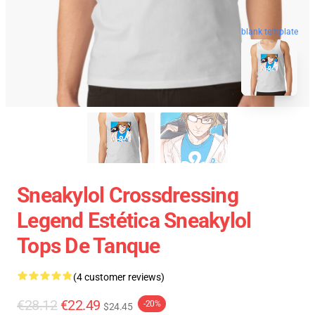
blank template
Sneakylol Crossdressing
Legend Estética Sneakylol
Tops De Tanque
(4 customer reviews)
€28.12
€22.49
-20%
$24.45