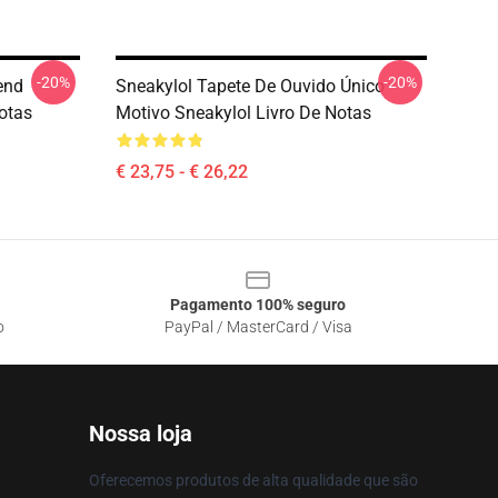
-20%
-20%
end
Sneakylol Tapete De Ouvido Único
Notas
Motivo Sneakylol Livro De Notas
€ 23,75 - € 26,22
Pagamento 100% seguro
o
PayPal / MasterCard / Visa
Nossa loja
Oferecemos produtos de alta qualidade que são