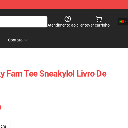
Atendimento ao cliente
Ver carrinho
Contato
y Fam Tee Sneakylol Livro De
)
4cm