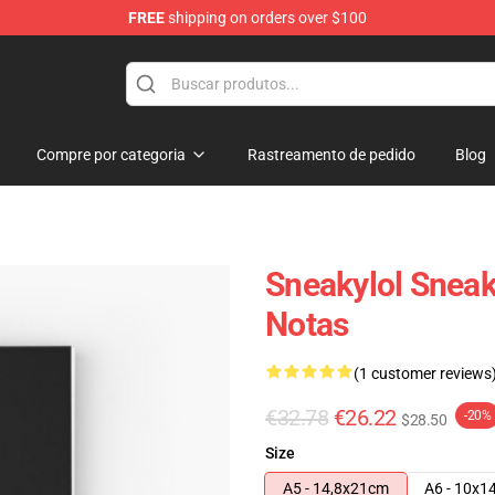
FREE
shipping on orders over $100
Compre por categoria
Rastreamento de pedido
Blog
Sneakylol Sneak
Notas
(1 customer reviews
€32.78
€26.22
-20%
$28.50
Size
A5 - 14,8x21cm
A6 - 10x1