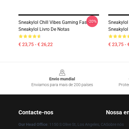
-20%
Sneakylol Chill Vibes Gaming Fashion
Sneakylol
Sneakylol Livro De Notas
Sneakylol
€ 23,75 - € 26,22
€ 23,75 - 
Footer
Envio mundial
Enviamos para mais de 200 países
Prote
Contacte-nos
Nossa e
Our Head Office
: 1150 S Olive St, Los Angeles, CA
Sobre nós