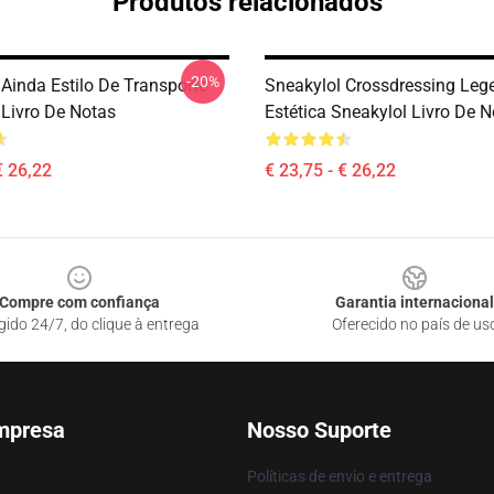
Produtos relacionados
-20%
 Ainda Estilo De Transporte
Sneakylol Crossdressing Leg
 Livro De Notas
Estética Sneakylol Livro De 
€ 26,22
€ 23,75 - € 26,22
Compre com confiança
Garantia internacional
gido 24/7, do clique à entrega
Oferecido no país de us
mpresa
Nosso Suporte
Políticas de envio e entrega