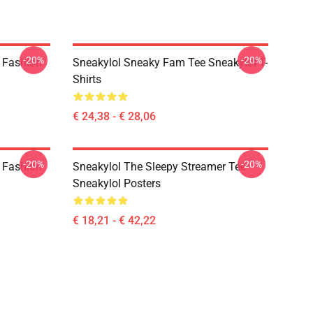
-20%
-20%
g Fashion
Sneakylol Sneaky Fam Tee Sneakylol T-
Shirts
€ 24,38 - € 28,06
-20%
-20%
g Fashion
Sneakylol The Sleepy Streamer Tee
Sneakylol Posters
€ 18,21 - € 42,22