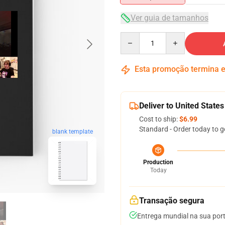
Ver guia de tamanhos
Quantity
Esta promoção termina
Deliver to United States
Cost to ship:
$6.99
Standard - Order today to g
blank template
Production
Today
Transação segura
Entrega mundial na sua por