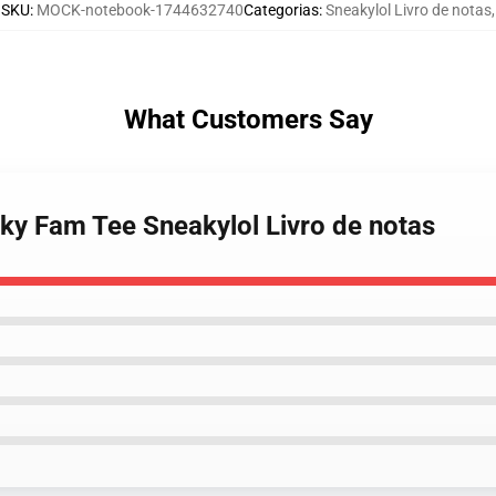
SKU
:
MOCK-notebook-1744632740
Categorias
:
Sneakylol Livro de notas
,
What Customers Say
aky Fam Tee Sneakylol Livro de notas