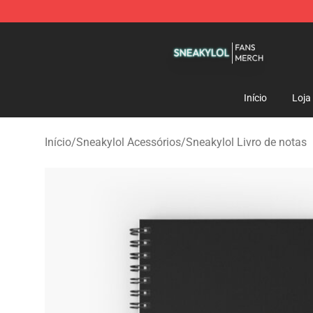
Sneakylol Shop - Official Sneakylol Merchandise Store
Início
Loja
Início
/
Sneakylol Acessórios
/
Sneakylol Livro de notas