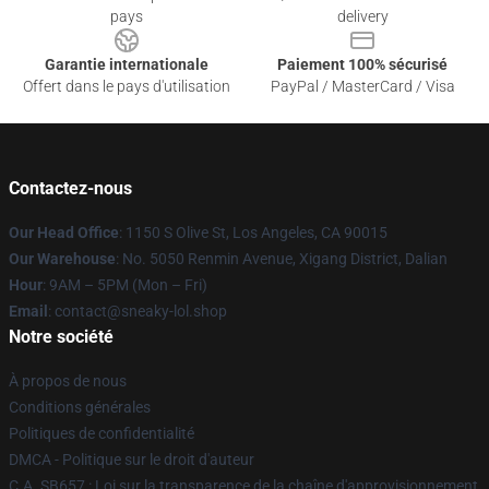
pays
delivery
Garantie internationale
Paiement 100% sécurisé
Offert dans le pays d'utilisation
PayPal / MasterCard / Visa
Contactez-nous
Our Head Office
: 1150 S Olive St, Los Angeles, CA 90015
Our Warehouse
: No. 5050 Renmin Avenue, Xigang District, Dalian
Hour
: 9AM – 5PM (Mon – Fri)
Email
: contact@sneaky-lol.shop
Notre société
À propos de nous
Conditions générales
Politiques de confidentialité
DMCA - Politique sur le droit d'auteur
C.A. SB657 : Loi sur la transparence de la chaîne d'approvisionnement