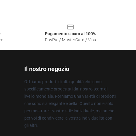
e
Pagamento sicuro al 100%
zo
PayPal / MasterCard / Visa
Il nostro negozio
Offriamo prodotti di alta qualità che sono
specificamente progettati dal nostro team di
livello mondiale. Forniamo una varietà di prodotti
che sono sia elegante e bella. Questo non è solo
per mostrare il vostro stile individuale, ma anche
per voi di condividere la vostra individualità con
gli altri.