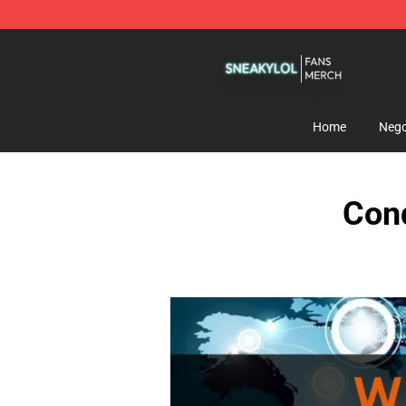
Sneakylol Shop - Official Sneakylol Merchandise Store
Home
Nego
Cond