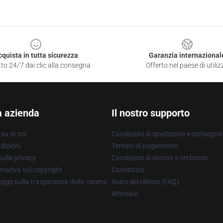
cquista in tutta sicurezza
Garanzia internazional
to 24/7 dai clic alla consegna
Offerto nel paese di utiliz
a azienda
Il nostro supporto
su di noi
Condizioni di spedizione e consegna
dizioni
Termini di pagamento
ulla privacy
Condizioni di ritorno e rimborso
mativa sul copyright
Contattaci
gge sulla trasparenza della catena
Aiuto del cliente (FAQ)
Whosale