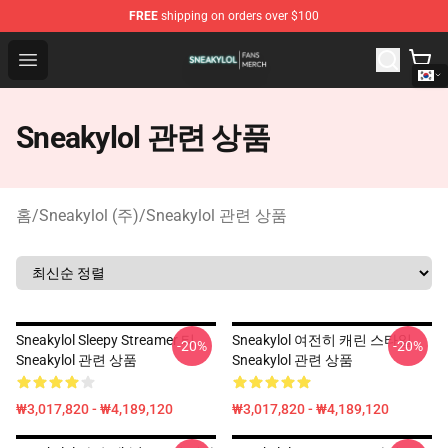
FREE
shipping on orders over $100
Sneakylol Shop - Official Sneakylol Merchandise Store
Open menu
Sneakylol 관련 상품
홈
/
Sneakylol (주)
/
Sneakylol 관련 상품
Sneakylol Sleepy Streamer 티
Sneakylol 여전히 캐린 스타일
-20%
-20%
Sneakylol 관련 상품
Sneakylol 관련 상품
₩3,017,820 - ₩4,189,120
₩3,017,820 - ₩4,189,120