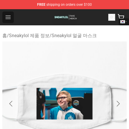
FREE
shipping on orders over $100
Sneakylol Shop - Official Sneakylol Merchandise Store
Open menu
홈
/
Sneakylol 제품 정보
/
Sneakylol 얼굴 마스크