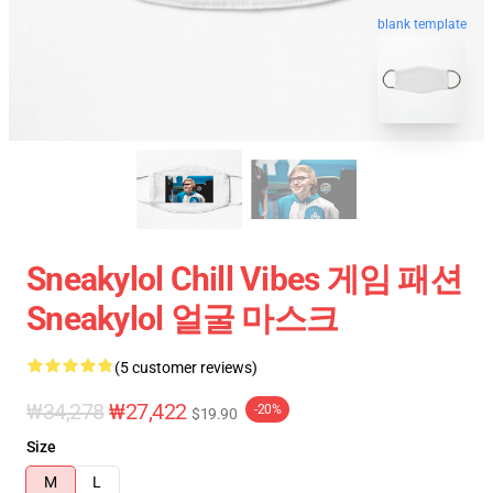
blank template
Sneakylol Chill Vibes 게임 패션
Sneakylol 얼굴 마스크
(5 customer reviews)
₩34,278
₩27,422
-20%
$19.90
Size
M
L