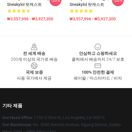
-20%
-20%
Sneakylol 팟캐스트
Sneakylol 팟캐스트
₩3,557,996 - ₩3,927,300
₩3,557,996 - ₩3,927,300
Footer
전 세계 배송
안심하고 쇼핑하세요
200개 이상의 국가로 배송
클릭에서 배송까지 24/7 보호
국제 보증
100% 안전한 결제
사용 국가에서 제공
페이팔 / 마스터카드 / 비자
기타 제품
Our Head Office
: 1150 S Olive St, Los Angeles, CA 90015
Our Warehouse
: No. 5050 Renmin Avenue, Xigang District, Dalian
Hour
: 9AM – 5PM (Mon – Fri)