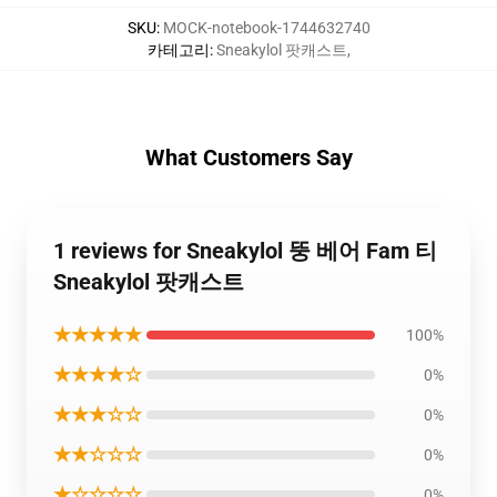
SKU
:
MOCK-notebook-1744632740
카테고리
:
Sneakylol 팟캐스트
,
What Customers Say
1 reviews for Sneakylol 뚱 베어 Fam 티
Sneakylol 팟캐스트
★★★★★
100%
★★★★☆
0%
★★★☆☆
0%
★★☆☆☆
0%
★☆☆☆☆
0%