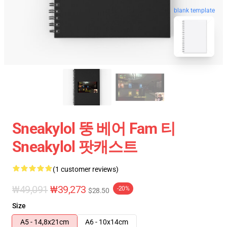
blank template
Sneakylol 뚱 베어 Fam 티
Sneakylol 팟캐스트
(1 customer reviews)
₩49,091
₩39,273
-20%
$28.50
Size
A5 - 14,8x21cm
A6 - 10x14cm