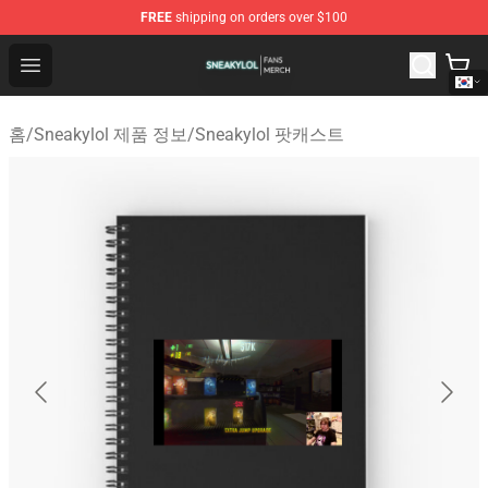
FREE
shipping on orders over $100
Sneakylol Shop - Official Sneakylol Merchandise Store
Open menu
홈
/
Sneakylol 제품 정보
/
Sneakylol 팟캐스트