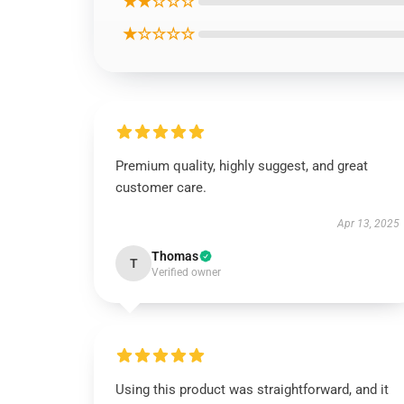
★★☆☆☆
★☆☆☆☆
Premium quality, highly suggest, and great
customer care.
Apr 13, 2025
Thomas
T
Verified owner
Using this product was straightforward, and it