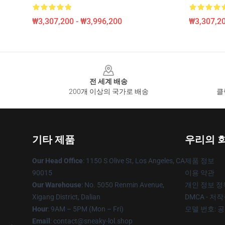
₩3,307,200 - ₩3,996,200
₩3,307,20
Footer
전 세계 배송
200개 이상의 국가로 배송
클
기타 제품
우리의 
Our Head Office
: 1150 S Olive St, Los Angeles, CA
제품 정보
90015
이용 약관
Our Warehouse
: No. 5050 Renmin Avenue,
개인 정보 정
Xigang District, Dalian
DMCA - 저
Hour
: 9AM – 5PM (Mon – Fri)
모델 번호: 
Email
: contact@sneaky-lol.shop