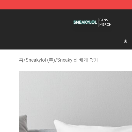
Sneakylol Shop - Official Sneakylol Merchandise Store
홈
홈
/
Sneakylol (주)
/
Sneakylol 베개 덮개