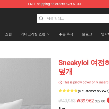
FREE
shipping on orders over $100
쇼핑
카테고리별 쇼핑
주문 추적
블로그
연락
Sneakylol 여
덮개
This is pillow cover only, insert
(5 customer reviews
₩49,953
₩39,962
$29.00
Size