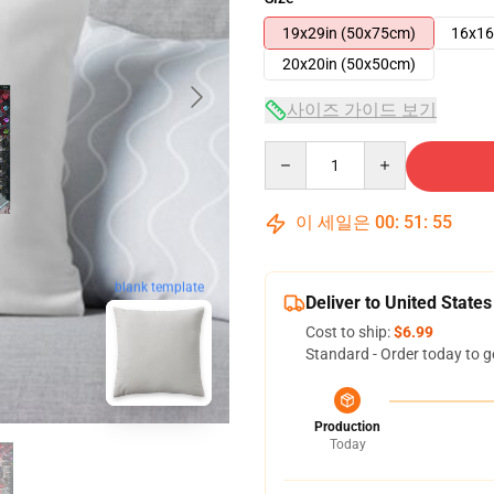
19x29in (50x75cm)
16x16
20x20in (50x50cm)
사이즈 가이드 보기
Quantity
이 세일은
00
:
51
:
54
blank template
Deliver to United States
Cost to ship:
$6.99
Standard - Order today to g
Production
Today