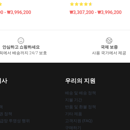
0 - ₩3,996,200
₩3,307,200 - ₩3,996,200
안심하고 쇼핑하세요
국제 보증
릭에서 배송까지 24/7 보호
사용 국가에서 제공
회사
우리의 지원
배송 및 배송 정책
지불 기간
책
반품 및 환불 정책
작권 정책
기타 제품
공급망 투명성 행위
고객지원 (FAQ)
구매하기