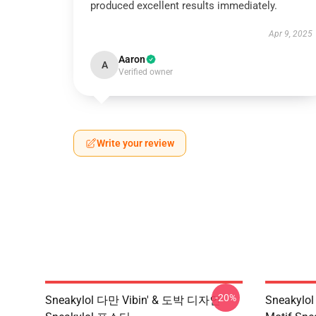
produced excellent results immediately.
Apr 9, 2025
Aaron
A
Verified owner
Write your review
-20%
Sneakylol 다만 Vibin' & 도박 디자인
Sneaky