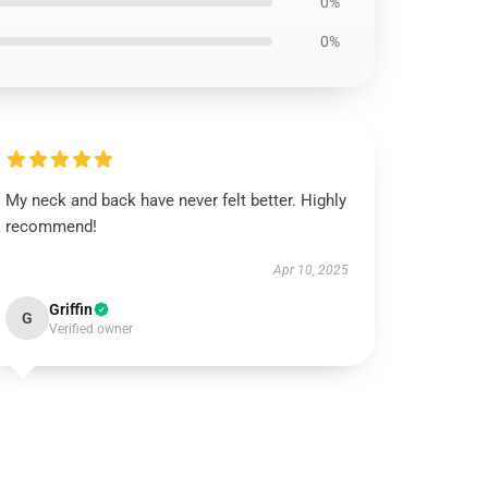
0%
0%
My neck and back have never felt better. Highly
recommend!
Apr 10, 2025
Griffin
G
Verified owner