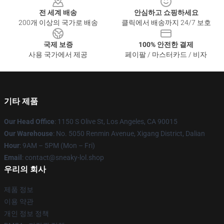
전 세계 배송
안심하고 쇼핑하세요
200개 이상의 국가로 배송
클릭에서 배송까지 24/7 보호
국제 보증
100% 안전한 결제
사용 국가에서 제공
페이팔 / 마스터카드 / 비자
기타 제품
Our Head Office
: 1150 S Olive St, Los Angeles, CA 90015
Our Warehouse
: No. 5050 Renmin Avenue, Xigang District, Dalian
Hour
: 9AM – 5PM (Mon – Fri)
Email
: contact@sneaky-lol.shop
우리의 회사
제품 정보
이용 약관
개인 정보 정책