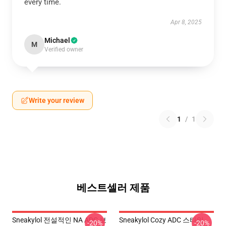
every time.
Apr 8, 2025
Michael
M
Verified owner
Write your review
1
/
1
베스트셀러 제품
Sneakylol 전설적인 NA ADC 보
Sneakylol Cozy ADC 스타일
-20%
-20%