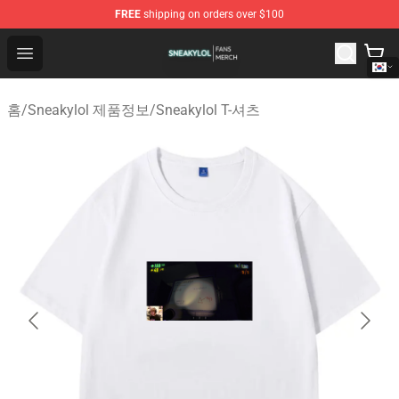
FREE
shipping on orders over $100
Sneakylol Shop - Official Sneakylol Merchandise Store
Open menu
홈
/
Sneakylol 제품정보
/
Sneakylol T-셔츠