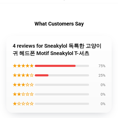
What Customers Say
4 reviews for Sneakylol 독특한 고양이
귀 헤드폰 Motif Sneakylol T-셔츠
★★★★★
75%
★★★★☆
25%
★★★☆☆
0%
★★☆☆☆
0%
★☆☆☆☆
0%