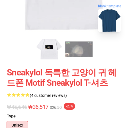
blank template
Sneakylol 독특한 고양이 귀 헤
드폰 Motif Sneakylol T-셔츠
(4 customer reviews)
₩45,646
₩36,517
-20%
$26.50
Type
Unisex