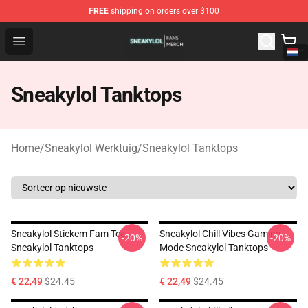
FREE
shipping on orders over $100
Sneakylol Shop - Official Sneakylol Merchandise Store
Open menu
Sneakylol Tanktops
Home
/
Sneakylol Werktuig
/
Sneakylol Tanktops
Sneakylol Stiekem Fam Tee
Sneakylol Chill Vibes Gaming
-20%
-20%
Sneakylol Tanktops
Mode Sneakylol Tanktops
€ 22,49
$24.45
€ 22,49
$24.45