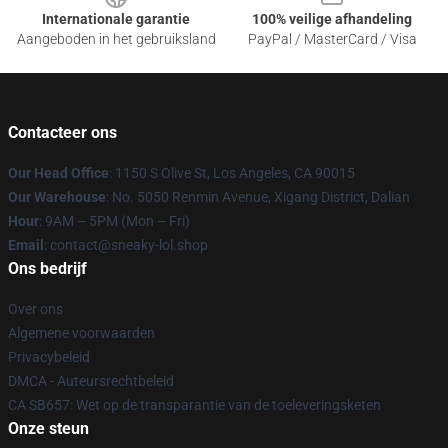
Internationale garantie
100% veilige afhandeling
Aangeboden in het gebruiksland
PayPal / MasterCard / Visa
Contacteer ons
Our Head Office
: 1150 S Olive St, Los Angeles, CA 90015
Our Warehouse
: No. 5050 Renmin Avenue, Xigang District, Dalian
Hour
: 9AM – 5PM (Mon – Fri)
Email
: contact@sneaky-lol.shop
Ons bedrijf
Over ons
Algemene voorwaarden
Privacybeleid
DMCA - Auteursrechtbeleid
CA SB657: Wet op de transparantie van de toeleveringsketen
Onze steun