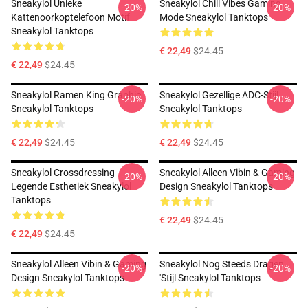
Sneakylol Unieke
Sneakylol Chill Vibes Gaming
-20%
-20%
Kattenoorkoptelefoon Motif
Mode Sneakylol Tanktops
Sneakylol Tanktops
€ 22,49
$24.45
€ 22,49
$24.45
Sneakylol Ramen King Graphic
Sneakylol Gezellige ADC-Stijl
-20%
-20%
Sneakylol Tanktops
Sneakylol Tanktops
€ 22,49
$24.45
€ 22,49
$24.45
Sneakylol Crossdressing
Sneakylol Alleen Vibin & Gaming
-20%
-20%
Legende Esthetiek Sneakylol
Design Sneakylol Tanktops
Tanktops
€ 22,49
$24.45
€ 22,49
$24.45
Sneakylol Alleen Vibin & Gaming
Sneakylol Nog Steeds Dragen
-20%
-20%
Design Sneakylol Tanktops
'Stijl Sneakylol Tanktops