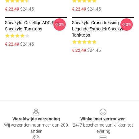
€ 22,49
$24.45
€ 22,49
$24.45
Sneakylol Gezellige ADC-Stijl
Sneakylol Crossdressing
-20%
-20%
Sneakylol Tanktops
Legende Esthetiek Sneakylol
Tanktops
€ 22,49
$24.45
€ 22,49
$24.45
Footer
Wereldwijde verzending
Winkel met vertrouwen
Wij verzenden naar meer dan 200
24/7 beschermd van klikken tot
landen
levering