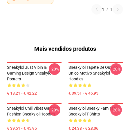
1
/
1
Mais vendidos produtos
Sneakylol Just Vibin' &
Sneakylol Tapete De Ouvido
-20%
-20%
Gaming Design Sneakylol
Único Motivo Sneakylol
Posters
Hoodies
€ 18,21 - € 42,22
€ 39,51 - € 45,95
Sneakylol Chill Vibes Gaming
Sneakylol Sneaky Fam Tee
-20%
-20%
Fashion Sneakylol Hoodies
Sneakylol T-Shirts
€ 39,51 - € 45,95
€ 24,38 - € 28,06