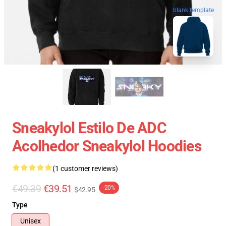
blank template
Sneakylol Estilo De ADC
Acolhedor Sneakylol Hoodies
(1 customer reviews)
€49.39
€39.51
-20%
$42.95
Type
Unisex