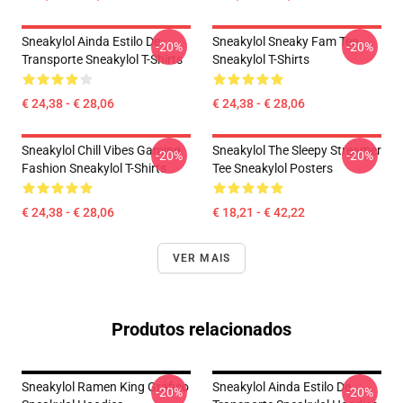
Sneakylol Ainda Estilo De
Sneakylol Sneaky Fam Tee
-20%
-20%
Transporte Sneakylol T-Shirts
Sneakylol T-Shirts
€ 24,38 - € 28,06
€ 24,38 - € 28,06
Sneakylol Chill Vibes Gaming
Sneakylol The Sleepy Streamer
-20%
-20%
Fashion Sneakylol T-Shirts
Tee Sneakylol Posters
€ 24,38 - € 28,06
€ 18,21 - € 42,22
VER MAIS
Produtos relacionados
Sneakylol Ramen King Gráfico
Sneakylol Ainda Estilo De
-20%
-20%