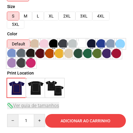
Size
S
M
L
XL
2XL
3XL
4XL
5XL
Color
Default
Print Location
Ver guia de tamanhos
Quantity
ADICIONAR AO CARRINHO