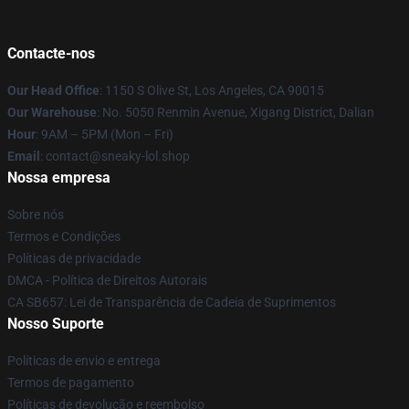
Contacte-nos
Our Head Office
: 1150 S Olive St, Los Angeles, CA 90015
Our Warehouse
: No. 5050 Renmin Avenue, Xigang District, Dalian
Hour
: 9AM – 5PM (Mon – Fri)
Email
: contact@sneaky-lol.shop
Nossa empresa
Sobre nós
Termos e Condições
Políticas de privacidade
DMCA - Política de Direitos Autorais
CA SB657: Lei de Transparência de Cadeia de Suprimentos
Nosso Suporte
Políticas de envio e entrega
Termos de pagamento
Políticas de devolução e reembolso