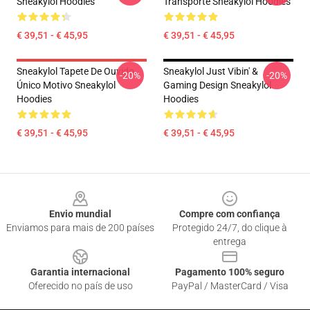
Sneakylol Hoodies
Transporte Sneakylol Hoodies
€ 39,51 - € 45,95
€ 39,51 - € 45,95
Sneakylol Tapete De Ouvido
Sneakylol Just Vibin' &
-20%
-20%
Único Motivo Sneakylol
Gaming Design Sneakylol
Hoodies
Hoodies
€ 39,51 - € 45,95
€ 39,51 - € 45,95
Footer
Envio mundial
Compre com confiança
Enviamos para mais de 200 países
Protegido 24/7, do clique à
entrega
Garantia internacional
Pagamento 100% seguro
Oferecido no país de uso
PayPal / MasterCard / Visa