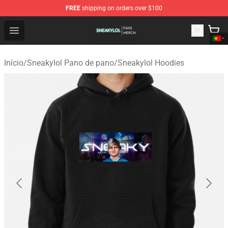
FREE
shipping on orders over $100
Sneakylol Shop - Official Sneakylol Merchandise Store
Open menu
Início
/
Sneakylol Pano de pano
/
Sneakylol Hoodies