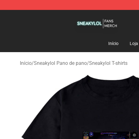
Sneakylol Shop - Official Sneakylol Merchandise Store
Início
Loja
Início
/
Sneakylol Pano de pano
/
Sneakylol T-shirts