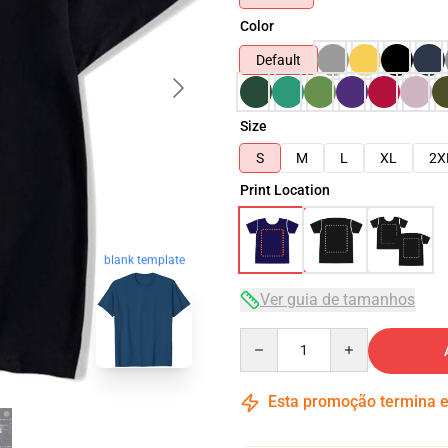
Color
Default
Size
S
M
L
XL
2X
Print Location
blank template
Ver guia de tamanhos
Quantity
Esta promoção termina