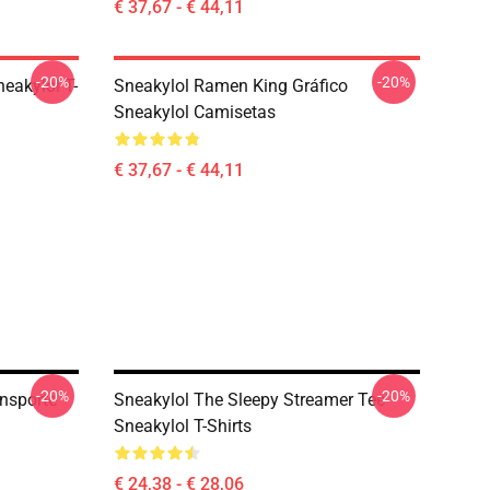
€ 37,67 - € 44,11
-20%
-20%
eakylol T-
Sneakylol Ramen King Gráfico
Sneakylol Camisetas
€ 37,67 - € 44,11
-20%
-20%
ansporte
Sneakylol The Sleepy Streamer Tee
Sneakylol T-Shirts
€ 24,38 - € 28,06