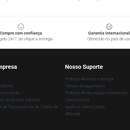
Compre com confiança
Garantia internacional
gido 24/7, do clique à entrega
Oferecido no país de us
mpresa
Nosso Suporte
Políticas de envio e entrega
ndições
Termos de pagamento
privacidade
Políticas de devolução e reembolso
ca de Direitos Autorais
Contacte-nos
i de Transparência de Cadeia de
Ajuda ao cliente (FAQ)
Whosale