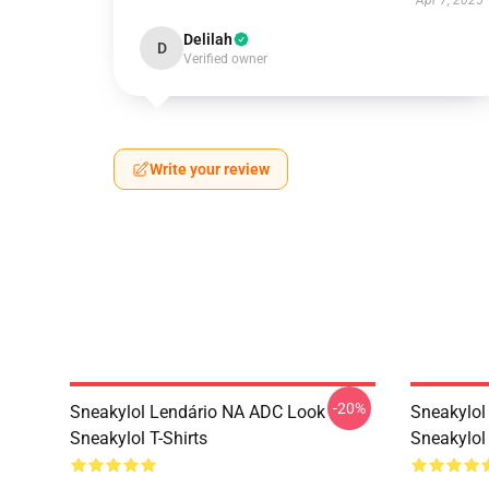
Apr 7, 2025
Delilah
D
Verified owner
Write your review
-20%
Sneakylol Lendário NA ADC Look
Sneakylol
Sneakylol T-Shirts
Sneakylol 