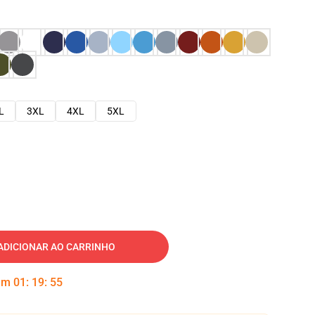
L
3XL
4XL
5XL
ADICIONAR AO CARRINHO
 em
01
:
19
:
54