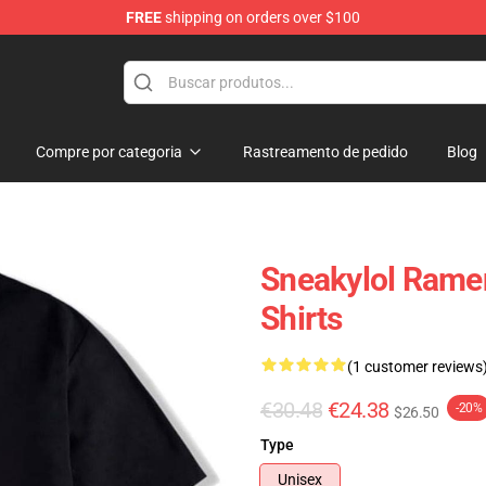
FREE
shipping on orders over $100
Compre por categoria
Rastreamento de pedido
Blog
Sneakylol Ramen
Shirts
(1 customer reviews
€30.48
€24.38
-20%
$26.50
Type
Unisex