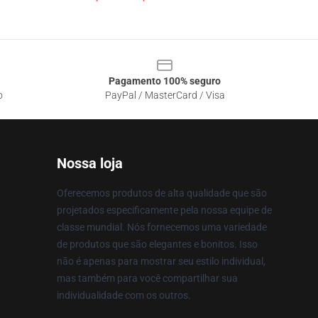
Pagamento 100% seguro
o
PayPal / MasterCard / Visa
Nossa loja
Oferecemos produtos de alta qualidade que são
projetados especificamente pela nossa equipe de
classe mundial. Nós fornecemos uma variedade
de produtos que são elegantes e bonitos. Isso
não é apenas para mostrar seu estilo individual,
mas também para você compartilhar sua
individualidade com os outros.