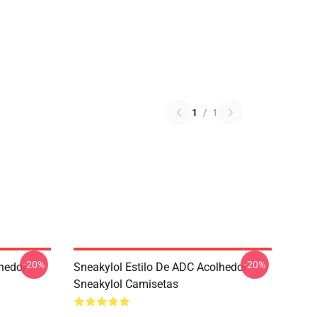
1
/
1
-20%
-20%
hedor
Sneakylol Estilo De ADC Acolhedor
Sneakylol Camisetas