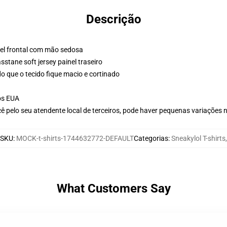
Descrição
nel frontal com mão sedosa
stane soft jersey painel traseiro
o que o tecido fique macio e cortinado
os EUA
ê pelo seu atendente local de terceiros, pode haver pequenas variações 
SKU
:
MOCK-t-shirts-1744632772-DEFAULT
Categorias
:
Sneakylol T-shirts
,
What Customers Say