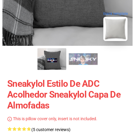
blank template
Sneakylol Estilo De ADC
Acolhedor Sneakylol Capa De
Almofadas
This is pillow cover only, insert is not included.
(5 customer reviews)