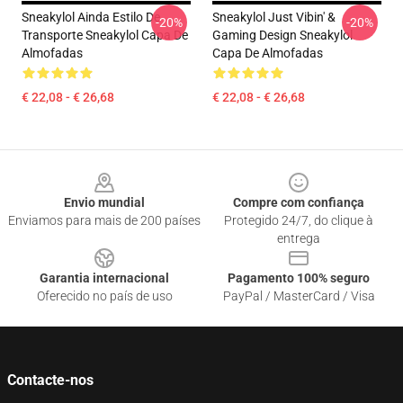
Sneakylol Ainda Estilo De
Sneakylol Just Vibin' &
-20%
-20%
Transporte Sneakylol Capa De
Gaming Design Sneakylol
Almofadas
Capa De Almofadas
€ 22,08 - € 26,68
€ 22,08 - € 26,68
Footer
Envio mundial
Compre com confiança
Enviamos para mais de 200 países
Protegido 24/7, do clique à
entrega
Garantia internacional
Pagamento 100% seguro
Oferecido no país de uso
PayPal / MasterCard / Visa
Contacte-nos