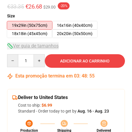
€33.35
€26.68
-20%
$29.00
Size
19x29in (50x75cm)
16x16in (40x40cm)
18x18in (45x45cm)
20x20in (50x50cm)
Ver guia de tamanhos
Quantity
ADICIONAR AO CARRINHO
Esta promoção termina em
03
:
48
:
54
Deliver to United States
Cost to ship:
$6.99
Standard - Order today to get by
Aug. 16 - Aug. 23
Production
Shipping
Delivered