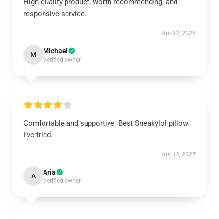
High-quality product, worth recommending, and
responsive service.
Apr 13, 2025
Michael
M
Verified owner
Comfortable and supportive. Best Sneakylol pillow
I’ve tried.
Apr 13, 2025
Aria
A
Verified owner