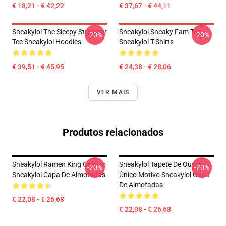
€ 18,21 - € 42,22
€ 37,67 - € 44,11
Sneakylol The Sleepy Streamer
Sneakylol Sneaky Fam Tee
-20%
-20%
Tee Sneakylol Hoodies
Sneakylol T-Shirts
€ 39,51 - € 45,95
€ 24,38 - € 28,06
VER MAIS
Produtos relacionados
Sneakylol Ramen King Gráfico
Sneakylol Tapete De Ouvido
-20%
-20%
Sneakylol Capa De Almofadas
Único Motivo Sneakylol Capa
De Almofadas
€ 22,08 - € 26,68
€ 22,08 - € 26,68