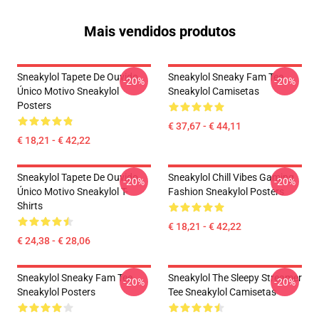
Mais vendidos produtos
Sneakylol Tapete De Ouvido
Sneakylol Sneaky Fam Tee
-20%
-20%
Único Motivo Sneakylol
Sneakylol Camisetas
Posters
€ 37,67 - € 44,11
€ 18,21 - € 42,22
Sneakylol Tapete De Ouvido
Sneakylol Chill Vibes Gaming
-20%
-20%
Único Motivo Sneakylol T-
Fashion Sneakylol Posters
Shirts
€ 18,21 - € 42,22
€ 24,38 - € 28,06
Sneakylol Sneaky Fam Tee
Sneakylol The Sleepy Streamer
-20%
-20%
Sneakylol Posters
Tee Sneakylol Camisetas