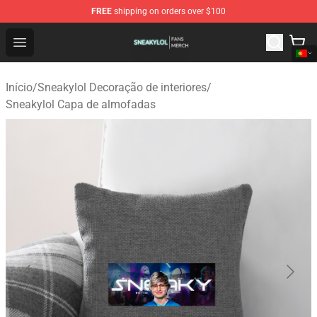
FREE
shipping on orders over $100
Sneakylol Shop - Official Sneakylol Merchandise Store
Open menu
Início
/
Sneakylol Decoração de interiores
/
Sneakylol Capa de almofadas