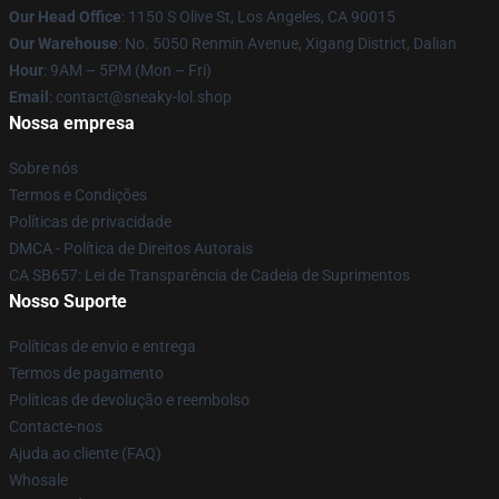
Our Head Office
: 1150 S Olive St, Los Angeles, CA 90015
Our Warehouse
: No. 5050 Renmin Avenue, Xigang District, Dalian
Hour
: 9AM – 5PM (Mon – Fri)
Email
: contact@sneaky-lol.shop
Nossa empresa
Sobre nós
Termos e Condições
Políticas de privacidade
DMCA - Política de Direitos Autorais
CA SB657: Lei de Transparência de Cadeia de Suprimentos
Nosso Suporte
Políticas de envio e entrega
Termos de pagamento
Políticas de devolução e reembolso
Contacte-nos
Ajuda ao cliente (FAQ)
Whosale