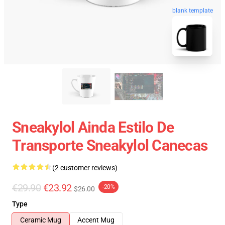
blank template
Sneakylol Ainda Estilo De
Transporte Sneakylol Canecas
(2 customer reviews)
€29.90
€23.92
-20%
$26.00
Type
Ceramic Mug
Accent Mug