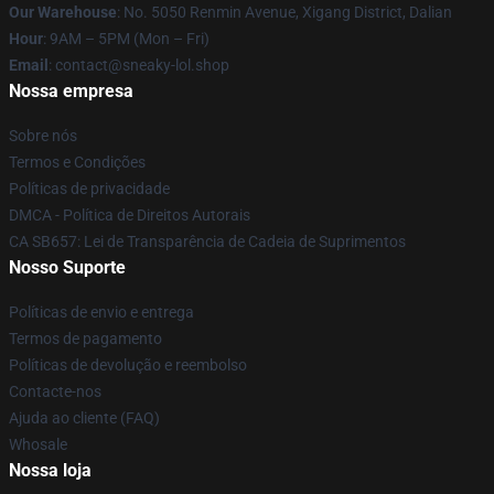
Our Warehouse
: No. 5050 Renmin Avenue, Xigang District, Dalian
Hour
: 9AM – 5PM (Mon – Fri)
Email
: contact@sneaky-lol.shop
Nossa empresa
Sobre nós
Termos e Condições
Políticas de privacidade
DMCA - Política de Direitos Autorais
CA SB657: Lei de Transparência de Cadeia de Suprimentos
Nosso Suporte
Políticas de envio e entrega
Termos de pagamento
Políticas de devolução e reembolso
Contacte-nos
Ajuda ao cliente (FAQ)
Whosale
Nossa loja