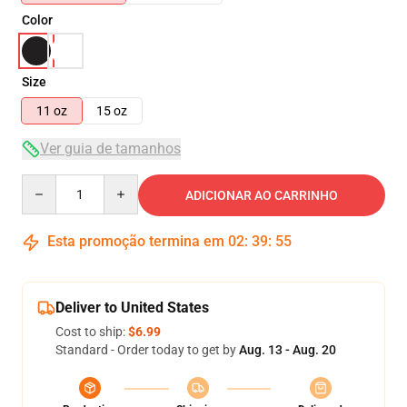
Color
Size
11 oz
15 oz
Ver guia de tamanhos
Quantity
ADICIONAR AO CARRINHO
Esta promoção termina em
02
:
39
:
54
Deliver to United States
Cost to ship:
$6.99
Standard - Order today to get by
Aug. 13 - Aug. 20