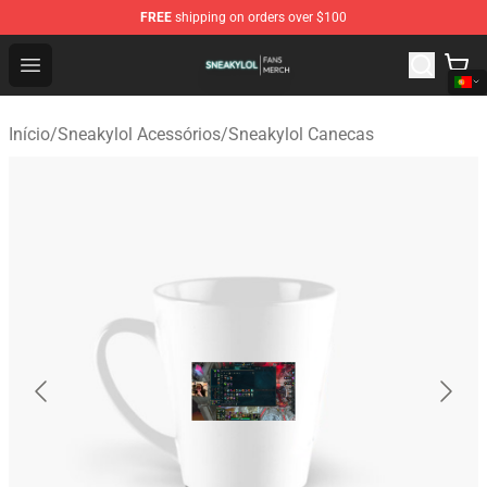
FREE
shipping on orders over $100
Sneakylol Shop - Official Sneakylol Merchandise Store
Open menu
Início
/
Sneakylol Acessórios
/
Sneakylol Canecas