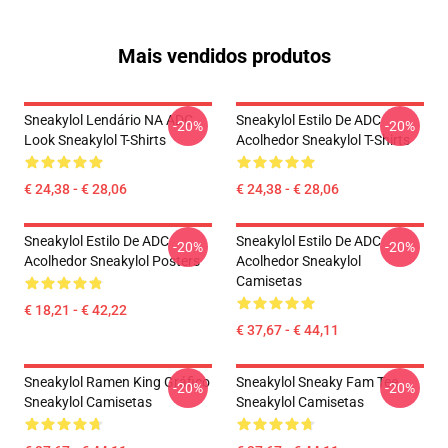
Mais vendidos produtos
Sneakylol Lendário NA ADC
Sneakylol Estilo De ADC
-20%
-20%
Look Sneakylol T-Shirts
Acolhedor Sneakylol T-Shirts
€ 24,38 - € 28,06
€ 24,38 - € 28,06
Sneakylol Estilo De ADC
Sneakylol Estilo De ADC
-20%
-20%
Acolhedor Sneakylol Posters
Acolhedor Sneakylol
Camisetas
€ 18,21 - € 42,22
€ 37,67 - € 44,11
Sneakylol Ramen King Gráfico
Sneakylol Sneaky Fam Tee
-20%
-20%
Sneakylol Camisetas
Sneakylol Camisetas