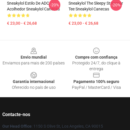
Sneakylol Estilo De ADC
Sneakylol The Sleepy Streamer
-20%
-20%
Acolhedor Sneakylol Canecas
Tee Sneakylol Canecas
€ 23,00 - € 26,68
€ 23,00 - € 26,68
Footer
Envio mundial
Compre com confiança
Enviamos para mais de 200 países
Protegido 24/7, do clique à
entrega
Garantia internacional
Pagamento 100% seguro
Oferecido no país de uso
PayPal / MasterCard / Visa
Contacte-nos
Our Head Office
: 1150 S Olive St, Los Angeles, CA 90015