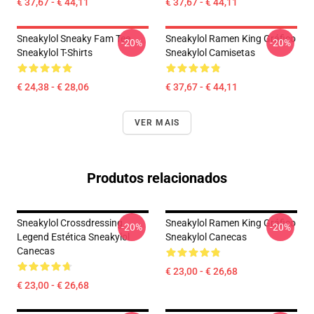
€ 37,67 - € 44,11
€ 37,67 - € 44,11
Sneakylol Sneaky Fam Tee
Sneakylol Ramen King Gráfico
-20%
-20%
Sneakylol T-Shirts
Sneakylol Camisetas
€ 24,38 - € 28,06
€ 37,67 - € 44,11
VER MAIS
Produtos relacionados
Sneakylol Crossdressing
Sneakylol Ramen King Gráfico
-20%
-20%
Legend Estética Sneakylol
Sneakylol Canecas
Canecas
€ 23,00 - € 26,68
€ 23,00 - € 26,68