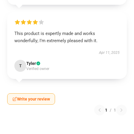
This product is expertly made and works
wonderfully; I’m extremely pleased with it.
Apr 11, 2025
Tyler
T
Verified owner
Write your review
1
/
1