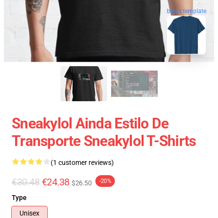
blank template
Sneakylol Ainda Estilo De
Transporte Sneakylol T-Shirts
(1 customer reviews)
€30.48
€24.38
-20%
$26.50
Type
Unisex