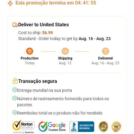
Esta promoção termina em
04
:
41
:
54
Deliver to United States
Cost to ship:
$6.99
Standard - Order today to get by
Aug. 16 - Aug. 23
Production
Shipping
Delivered
Today
Aug. 12
Aug. 16 - Aug. 23
Transação segura
Entrega mundial na sua porta
Número de rastreamento fornecido para todos os
pacotes
Reembolso total se o produto não for recebido