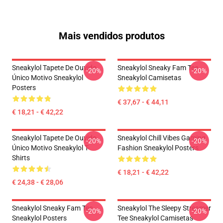
Mais vendidos produtos
Sneakylol Tapete De Ouvido
Sneakylol Sneaky Fam Tee
-20%
-20%
Único Motivo Sneakylol
Sneakylol Camisetas
Posters
€ 37,67 - € 44,11
€ 18,21 - € 42,22
Sneakylol Tapete De Ouvido
Sneakylol Chill Vibes Gaming
-20%
-20%
Único Motivo Sneakylol T-
Fashion Sneakylol Posters
Shirts
€ 18,21 - € 42,22
€ 24,38 - € 28,06
Sneakylol Sneaky Fam Tee
Sneakylol The Sleepy Streamer
-20%
-20%
Sneakylol Posters
Tee Sneakylol Camisetas