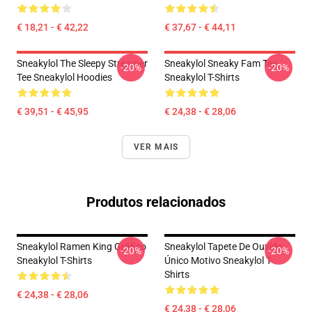
€ 18,21 - € 42,22
€ 37,67 - € 44,11
Sneakylol The Sleepy Streamer
Sneakylol Sneaky Fam Tee
-20%
-20%
Tee Sneakylol Hoodies
Sneakylol T-Shirts
€ 39,51 - € 45,95
€ 24,38 - € 28,06
VER MAIS
Produtos relacionados
Sneakylol Ramen King Gráfico
Sneakylol Tapete De Ouvido
-20%
-20%
Sneakylol T-Shirts
Único Motivo Sneakylol T-
Shirts
€ 24,38 - € 28,06
€ 24,38 - € 28,06