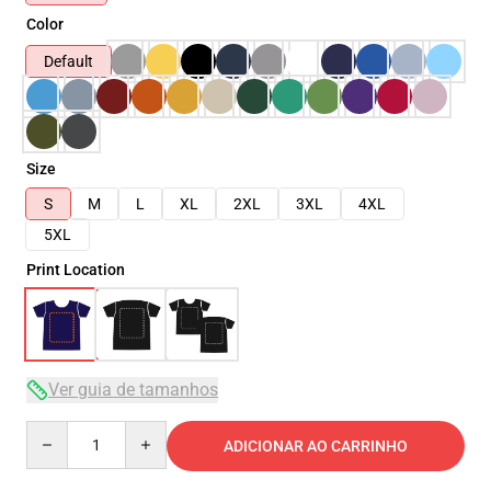
Color
Default
Size
S
M
L
XL
2XL
3XL
4XL
5XL
Print Location
Ver guia de tamanhos
Quantity
ADICIONAR AO CARRINHO