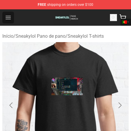
FREE
shipping on orders over $100
Sneakylol Shop - Official Sneakylol Merchandise Store
Open menu
Início
/
Sneakylol Pano de pano
/
Sneakylol T-shirts