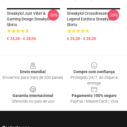
Sneakylol Just Vibin' &
Sneakylol Crossdressing
-20%
-20%
Gaming Design Sneakylol T-
Legend Estética Sneakylol T-
Shirts
Shirts
€ 24,38 - € 28,06
€ 24,38 - € 28,06
Footer
Envio mundial
Compre com confiança
Enviamos para mais de 200 países
Protegido 24/7, do clique à
entrega
Garantia internacional
Pagamento 100% seguro
Oferecido no país de uso
PayPal / MasterCard / Visa