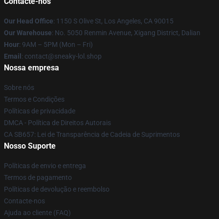
Contacte-nos
Our Head Office
: 1150 S Olive St, Los Angeles, CA 90015
Our Warehouse
: No. 5050 Renmin Avenue, Xigang District, Dalian
Hour
: 9AM – 5PM (Mon – Fri)
Email
: contact@sneaky-lol.shop
Nossa empresa
Sobre nós
Termos e Condições
Políticas de privacidade
DMCA - Política de Direitos Autorais
CA SB657: Lei de Transparência de Cadeia de Suprimentos
Nosso Suporte
Políticas de envio e entrega
Termos de pagamento
Políticas de devolução e reembolso
Contacte-nos
Ajuda ao cliente (FAQ)