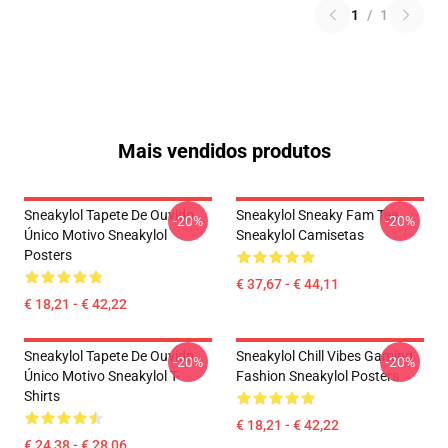
1
/
1
Mais vendidos produtos
Sneakylol Tapete De Ouvido
Sneakylol Sneaky Fam Tee
-20%
-20%
Único Motivo Sneakylol
Sneakylol Camisetas
Posters
€ 37,67 - € 44,11
€ 18,21 - € 42,22
Sneakylol Tapete De Ouvido
Sneakylol Chill Vibes Gaming
-20%
-20%
Único Motivo Sneakylol T-
Fashion Sneakylol Posters
Shirts
€ 18,21 - € 42,22
€ 24,38 - € 28,06