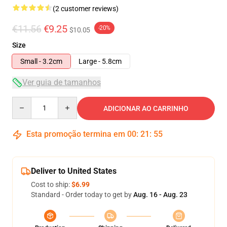
(2 customer reviews)
€11.56
€9.25
-20%
$10.05
Size
Small - 3.2cm
Large - 5.8cm
Ver guia de tamanhos
Quantity
ADICIONAR AO CARRINHO
Esta promoção termina em
00
:
21
:
54
Deliver to United States
Cost to ship:
$6.99
Standard - Order today to get by
Aug. 16 - Aug. 23