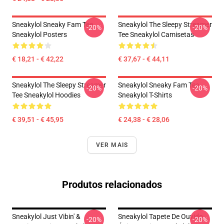
Sneakylol Sneaky Fam Tee
Sneakylol The Sleepy Streamer
-20%
-20%
Sneakylol Posters
Tee Sneakylol Camisetas
€ 18,21 - € 42,22
€ 37,67 - € 44,11
Sneakylol The Sleepy Streamer
Sneakylol Sneaky Fam Tee
-20%
-20%
Tee Sneakylol Hoodies
Sneakylol T-Shirts
€ 39,51 - € 45,95
€ 24,38 - € 28,06
VER MAIS
Produtos relacionados
Sneakylol Just Vibin' &
Sneakylol Tapete De Ouvido
-20%
-20%