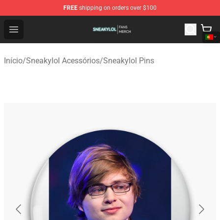
FREE
shipping on orders over $100
Sneakylol Shop - Official Sneakylol Merchandise Store
Open menu
Início
/
Sneakylol Acessórios
/
Sneakylol Pins