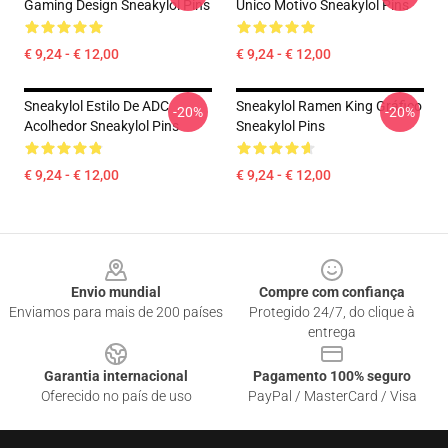
Gaming Design Sneakylol Pins
Único Motivo Sneakylol Pins
€ 9,24 - € 12,00
€ 9,24 - € 12,00
Sneakylol Estilo De ADC
Sneakylol Ramen King Gráfico
-20%
-20%
Acolhedor Sneakylol Pins
Sneakylol Pins
€ 9,24 - € 12,00
€ 9,24 - € 12,00
Footer
Envio mundial
Compre com confiança
Enviamos para mais de 200 países
Protegido 24/7, do clique à
entrega
Garantia internacional
Pagamento 100% seguro
Oferecido no país de uso
PayPal / MasterCard / Visa