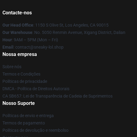
Contacte-nos
Our Head Office
: 1150 S Olive St, Los Angeles, CA 90015
Our Warehouse
: No. 5050 Renmin Avenue, Xigang District, Dalian
Hour
: 9AM – 5PM (Mon – Fri)
Email
: contact@sneaky-lol.shop
Nossa empresa
Sobre nós
Termos e Condições
Políticas de privacidade
DMCA - Política de Direitos Autorais
CA SB657: Lei de Transparência de Cadeia de Suprimentos
Nosso Suporte
Políticas de envio e entrega
Termos de pagamento
Políticas de devolução e reembolso