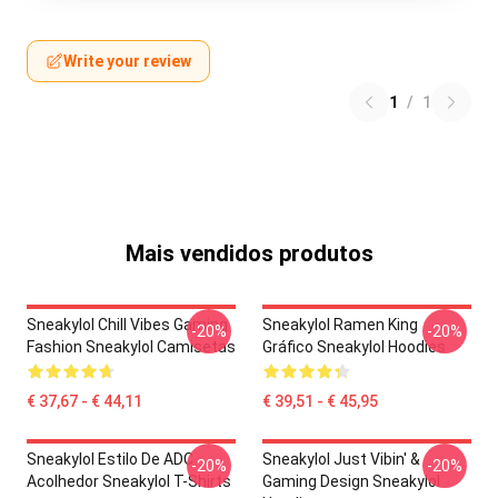
Write your review
1
/
1
Mais vendidos produtos
Sneakylol Chill Vibes Gaming
Sneakylol Ramen King
-20%
-20%
Fashion Sneakylol Camisetas
Gráfico Sneakylol Hoodies
€ 37,67 - € 44,11
€ 39,51 - € 45,95
Sneakylol Estilo De ADC
Sneakylol Just Vibin' &
-20%
-20%
Acolhedor Sneakylol T-Shirts
Gaming Design Sneakylol