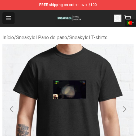
FREE
shipping on orders over $100
Sneakylol Shop - Official Sneakylol Merchandise Store
Open menu
Início
/
Sneakylol Pano de pano
/
Sneakylol T-shirts