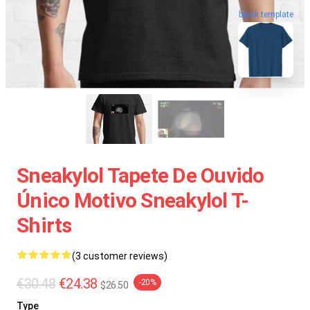
blank template
Sneakylol Tapete De Ouvido
Único Motivo Sneakylol T-
Shirts
(3 customer reviews)
€30.48
€24.38
-20%
$26.50
Type