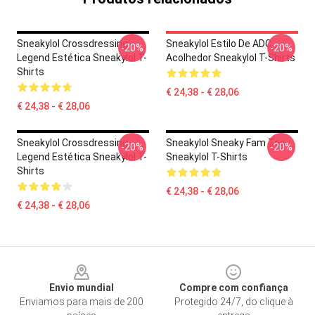
Sneakylol Crossdressing
Sneakylol Estilo De ADC
-20%
-20%
Legend Estética Sneakylol T-
Acolhedor Sneakylol T-Shirts
Shirts
€ 24,38 - € 28,06
€ 24,38 - € 28,06
Sneakylol Crossdressing
Sneakylol Sneaky Fam Tee
-20%
-20%
Legend Estética Sneakylol T-
Sneakylol T-Shirts
Shirts
€ 24,38 - € 28,06
€ 24,38 - € 28,06
Footer
Envio mundial
Compre com confiança
Enviamos para mais de 200
Protegido 24/7, do clique à