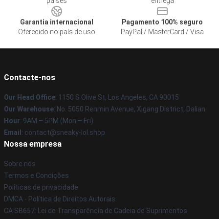
países
entrega
Garantia internacional
Pagamento 100% seguro
Oferecido no país de uso
PayPal / MasterCard / Visa
Contacte-nos
Our Head Office
: 1150 S Olive St, Los Angeles, CA 90015
Our Warehouse
: No. 5050 Renmin Avenue, Xigang District, Dalian
Hour
: 9AM – 5PM (Mon – Fri)
Email
: contact@sneaky-lol.shop
Nossa empresa
Sobre nós
Termos e Condições
Políticas de privacidade
DMCA - Política de Direitos Autorais
CA SB657: Lei de Transparência de Cadeia de Suprimentos