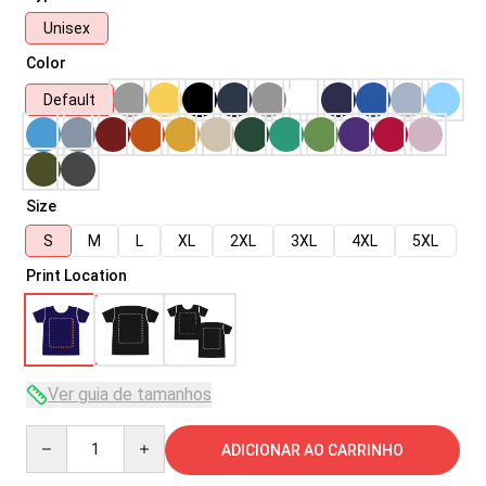
Unisex
Color
Default
Size
S
M
L
XL
2XL
3XL
4XL
5XL
Print Location
Ver guia de tamanhos
Quantity
ADICIONAR AO CARRINHO