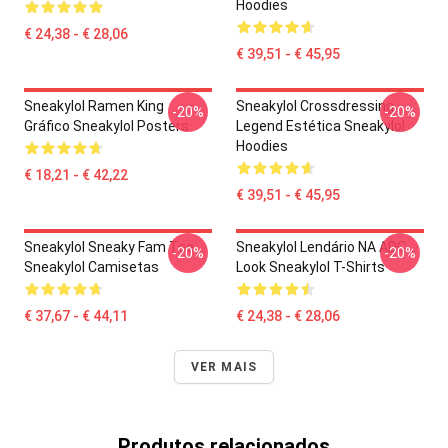
Hoodies
€ 24,38 - € 28,06
€ 39,51 - € 45,95
Sneakylol Ramen King
Sneakylol Crossdressing
-20%
-20%
Gráfico Sneakylol Posters
Legend Estética Sneakylol
Hoodies
€ 18,21 - € 42,22
€ 39,51 - € 45,95
Sneakylol Sneaky Fam Tee
Sneakylol Lendário NA ADC
-20%
-20%
Sneakylol Camisetas
Look Sneakylol T-Shirts
€ 37,67 - € 44,11
€ 24,38 - € 28,06
VER MAIS
Produtos relacionados