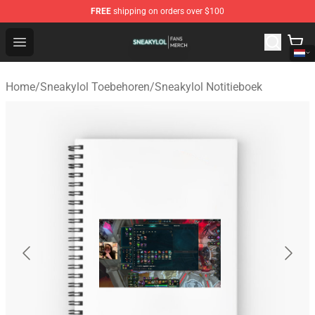
FREE
shipping on orders over $100
Sneakylol Shop - Official Sneakylol Merchandise Store
Open menu
Home
/
Sneakylol Toebehoren
/
Sneakylol Notitieboek