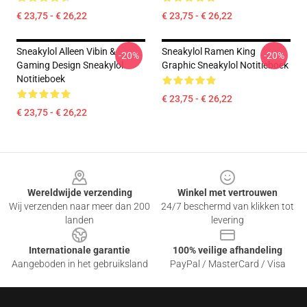
€ 23,75 - € 26,22
€ 23,75 - € 26,22
Sneakylol Alleen Vibin &
Sneakylol Ramen King
-20%
-20%
Gaming Design Sneakylol
Graphic Sneakylol Notitieboek
Notitieboek
€ 23,75 - € 26,22
€ 23,75 - € 26,22
Footer
Wereldwijde verzending
Winkel met vertrouwen
Wij verzenden naar meer dan 200
24/7 beschermd van klikken tot
landen
levering
Internationale garantie
100% veilige afhandeling
Aangeboden in het gebruiksland
PayPal / MasterCard / Visa