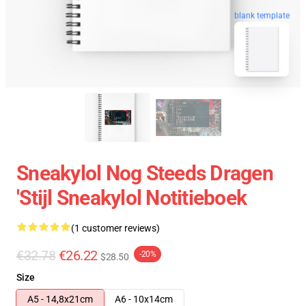
blank template
Sneakylol Nog Steeds Dragen
'Stijl Sneakylol Notitieboek
(1 customer reviews)
€32.78
€26.22
-20%
$28.50
Size
A5 - 14,8x21cm
A6 - 10x14cm