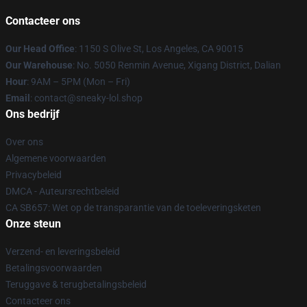
Contacteer ons
Our Head Office
: 1150 S Olive St, Los Angeles, CA 90015
Our Warehouse
: No. 5050 Renmin Avenue, Xigang District, Dalian
Hour
: 9AM – 5PM (Mon – Fri)
Email
: contact@sneaky-lol.shop
Ons bedrijf
Over ons
Algemene voorwaarden
Privacybeleid
DMCA - Auteursrechtbeleid
CA SB657: Wet op de transparantie van de toeleveringsketen
Onze steun
Verzend- en leveringsbeleid
Betalingsvoorwaarden
Teruggave & terugbetalingsbeleid
Contacteer ons