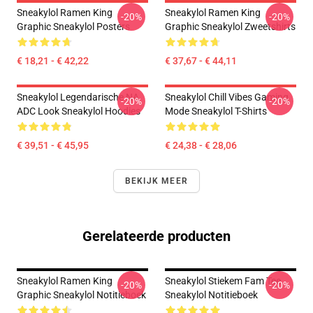
Sneakylol Ramen King
Sneakylol Ramen King
-20%
-20%
Graphic Sneakylol Posters
Graphic Sneakylol Zweetshirts
€ 18,21 - € 42,22
€ 37,67 - € 44,11
Sneakylol Legendarische NA
Sneakylol Chill Vibes Gaming
-20%
-20%
ADC Look Sneakylol Hoodies
Mode Sneakylol T-Shirts
€ 39,51 - € 45,95
€ 24,38 - € 28,06
BEKIJK MEER
Gerelateerde producten
Sneakylol Ramen King
Sneakylol Stiekem Fam Tee
-20%
-20%
Graphic Sneakylol Notitieboek
Sneakylol Notitieboek