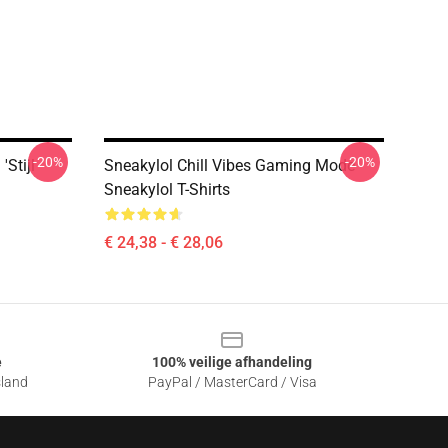
-20%
-20%
Stijl
Sneakylol Chill Vibes Gaming Mode
Sneakylol T-Shirts
€ 24,38 - € 28,06
e
100% veilige afhandeling
sland
PayPal / MasterCard / Visa