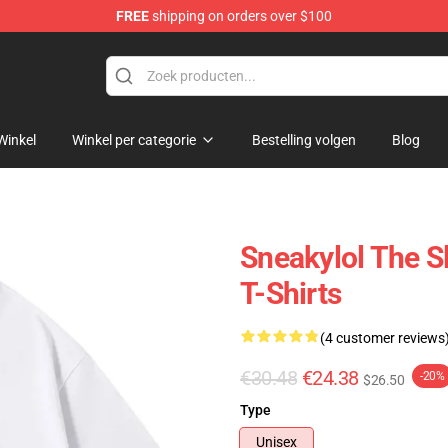
FREE
shipping on orders over $100
Winkel
Winkel per categorie
Bestelling volgen
Blog
Sneakylol The S
T-Shirts
(4 customer reviews
€30.48
€24.38
-20%
$26.50
Type
Unisex