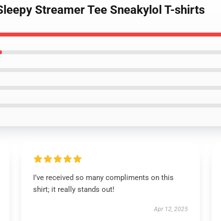
Sleepy Streamer Tee Sneakylol T-shirts
I’ve received so many compliments on this
shirt; it really stands out!
Apr 12, 2025