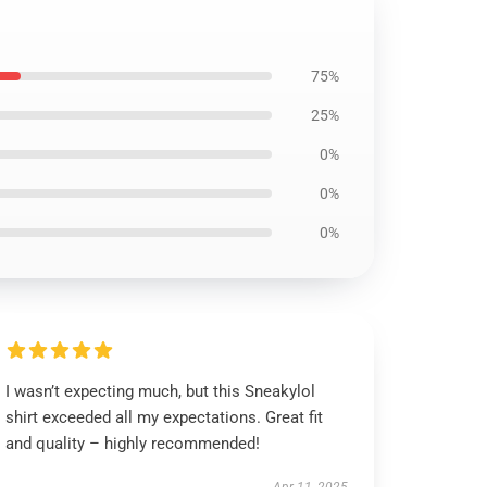
75%
25%
0%
0%
0%
I wasn’t expecting much, but this Sneakylol
shirt exceeded all my expectations. Great fit
and quality – highly recommended!