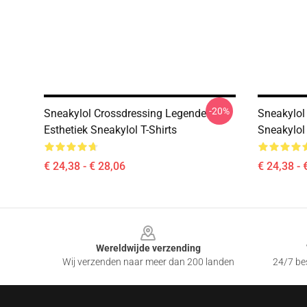
-20%
Sneakylol Crossdressing Legende
Sneakylol
Esthetiek Sneakylol T-Shirts
Sneakylol 
€ 24,38 - € 28,06
€ 24,38 - 
Footer
Wereldwijde verzending
Wij verzenden naar meer dan 200 landen
24/7 bes