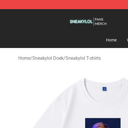
Sneakylol Shop - Official Sneakylol Merchandise Store
Home
Home
/
Sneakylol Doek
/
Sneakylol T-shirts