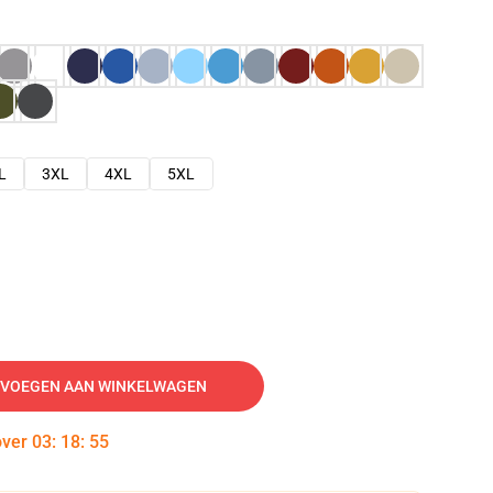
L
3XL
4XL
5XL
VOEGEN AAN WINKELWAGEN
over
03
:
18
:
54