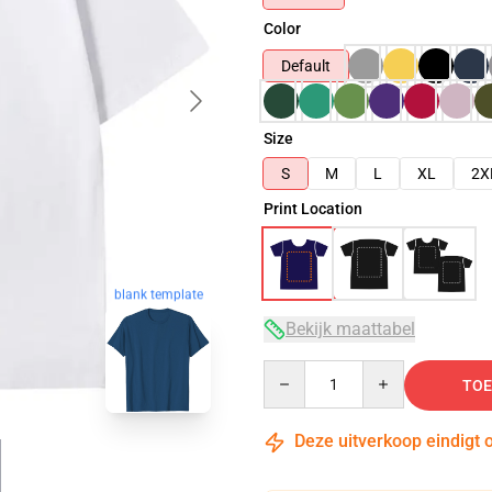
Color
Default
Size
S
M
L
XL
2X
Print Location
blank template
Bekijk maattabel
Quantity
TOE
Deze uitverkoop eindigt 