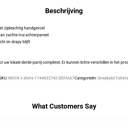
Beschrijving
et zijdeachtig handgevoel
aan zachte trui achterpaneel
ht en drapy blijft
r uw lokale derde-partij completer, Er kunnen lichte verschillen in het p
SKU
:
MOCK-t-shirts-1744632742-DEFAULT
Categorieën
:
Sneakylol T-shirt
What Customers Say