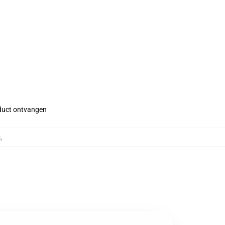
roduct ontvangen
s
,