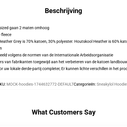
Beschrijving
ersized gaan 2 maten omhoog
 fleece
 Heather Grey is 70% katoen, 30% polyester. Houtskool Heather is 60% kat
en
eeld volgens de normen van de Internationale Arbeidsorganisatie
ers van fabrikanten toegewijd aan het verbeteren van de katoen landbouw 
r uw lokale derde-partij completer, Er kunnen lichte verschillen in het p
KU
:
MOCK-hoodies-1744632772-DEFAULT
Categorieën
:
Sneakylol Hoodie
What Customers Say