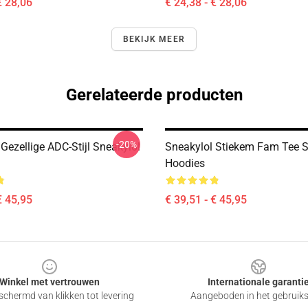
€ 28,06
€ 24,38 - € 28,06
BEKIJK MEER
Gerelateerde producten
-20%
Gezellige ADC-Stijl Sneakylol
Sneakylol Stiekem Fam Tee S
Hoodies
€ 45,95
€ 39,51 - € 45,95
Winkel met vertrouwen
Internationale garanti
chermd van klikken tot levering
Aangeboden in het gebruik