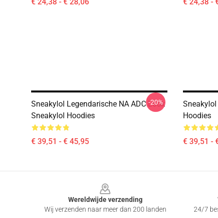
€ 24,38 - € 28,06
€ 24,38 - 
-20%
Sneakylol Legendarische NA ADC Look
Sneakylol 
Sneakylol Hoodies
Hoodies
€ 39,51 - € 45,95
€ 39,51 - 
Footer
Wereldwijde verzending
Wij verzenden naar meer dan 200 landen
24/7 bes