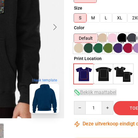
Size
S
M
L
XL
2X
Color
Default
Print Location
blank template
Bekijk maattabel
Quantity
TOE
Deze uitverkoop eindigt 