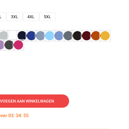
L
3XL
4XL
5XL
VOEGEN AAN WINKELWAGEN
over
03
:
34
:
54