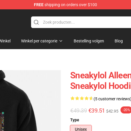
FREE
shipping on orders over $100
Winkel
Winkel per categorie
Bestelling volgen
Blog
Sneakylol Allee
Sneakylol Hood
(5 customer reviews
€49.39
€39.51
-20%
$42.95
Type
Unisex