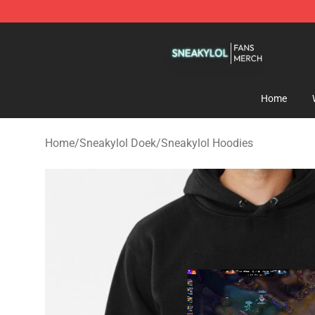
Sneakylol Shop - Official Sneakylol Merchandise Store
Home
Home
/
Sneakylol Doek
/
Sneakylol Hoodies