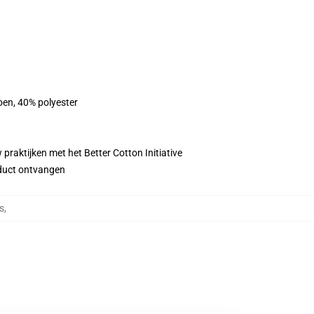
oen, 40% polyester
praktijken met het Better Cotton Initiative
roduct ontvangen
s
,