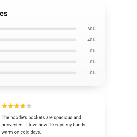
ies
60%
40%
0%
0%
0%
The hoodie’s pockets are spacious and
convenient. I love how it keeps my hands
warm on cold days.