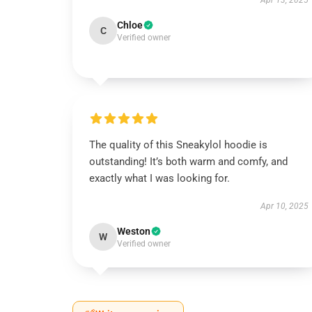
Apr 13, 2025
Chloe
C
Verified owner
The quality of this Sneakylol hoodie is
outstanding! It’s both warm and comfy, and
exactly what I was looking for.
Apr 10, 2025
Weston
W
Verified owner