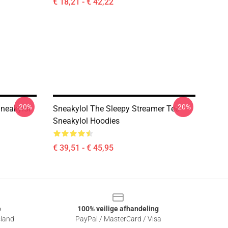
€ 18,21 - € 42,22
-20%
-20%
neakylol
Sneakylol The Sleepy Streamer Tee
Sneakylol Hoodies
€ 39,51 - € 45,95
e
100% veilige afhandeling
sland
PayPal / MasterCard / Visa