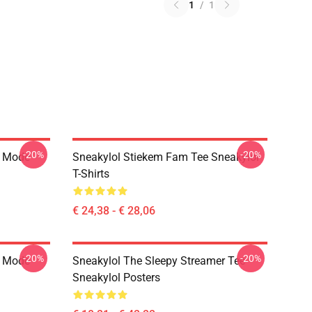
1
/
1
-20%
-20%
g Mode
Sneakylol Stiekem Fam Tee Sneakylol
T-Shirts
€ 24,38 - € 28,06
-20%
-20%
g Mode
Sneakylol The Sleepy Streamer Tee
Sneakylol Posters