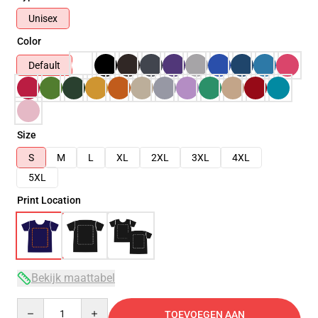
Unisex
Color
Default
Size
S
M
L
XL
2XL
3XL
4XL
5XL
Print Location
Bekijk maattabel
Quantity
TOEVOEGEN AAN