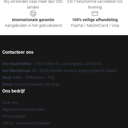
Wij verzenden naar meer dan 200
24/7 beschermd van klikken tot
landen
levering
Internationale garantie
100% veilige afhandeling
Aangeboden in het gebruiksland
PayPal / MasterCard / Visa
Contacteer ons
Our Head Office
: 1150 S Olive St, Los Angeles, CA 90015
Our Warehouse
: No. 5050 Renmin Avenue, Xigang District, Dalian
Hour
: 9AM – 5PM (Mon – Fri)
Email
: contact@sneaky-lol.shop
Ons bedrijf
Over ons
Algemene voorwaarden
Privacybeleid
DMCA - Auteursrechtbeleid