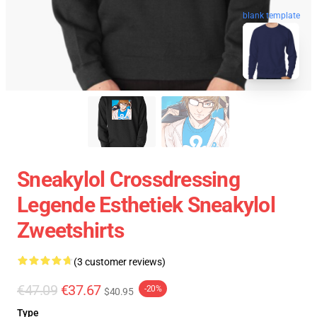
blank template
Sneakylol Crossdressing
Legende Esthetiek Sneakylol
Zweetshirts
(3 customer reviews)
€47.09
€37.67
-20%
$40.95
Type