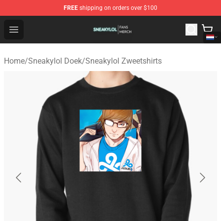
FREE
shipping on orders over $100
Sneakylol Shop - Official Sneakylol Merchandise Store
Open menu
Home
/
Sneakylol Doek
/
Sneakylol Zweetshirts