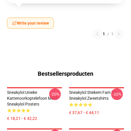
Write your review
1
/
1
Bestsellersproducten
Sneakylol Unieke
Sneakylol Stiekem Fam Tee
-20%
-20%
Kattenoorkoptelefoon Motif
Sneakylol Zweetshirts
Sneakylol Posters
€ 37,67 - € 44,11
€ 18,21 - € 42,22