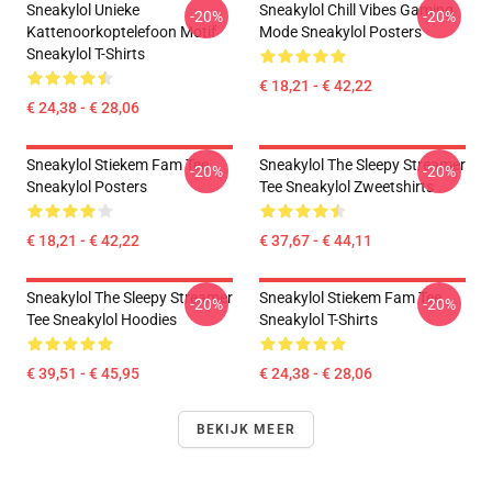
Sneakylol Unieke
Sneakylol Chill Vibes Gaming
-20%
-20%
Kattenoorkoptelefoon Motif
Mode Sneakylol Posters
Sneakylol T-Shirts
€ 18,21 - € 42,22
€ 24,38 - € 28,06
Sneakylol Stiekem Fam Tee
Sneakylol The Sleepy Streamer
-20%
-20%
Sneakylol Posters
Tee Sneakylol Zweetshirts
€ 18,21 - € 42,22
€ 37,67 - € 44,11
Sneakylol The Sleepy Streamer
Sneakylol Stiekem Fam Tee
-20%
-20%
Tee Sneakylol Hoodies
Sneakylol T-Shirts
€ 39,51 - € 45,95
€ 24,38 - € 28,06
BEKIJK MEER