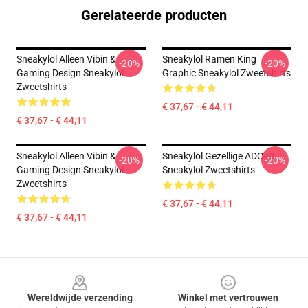
Gerelateerde producten
Sneakylol Alleen Vibin &
Sneakylol Ramen King
-20%
-20%
Gaming Design Sneakylol
Graphic Sneakylol Zweetshirts
Zweetshirts
€ 37,67 - € 44,11
€ 37,67 - € 44,11
Sneakylol Alleen Vibin &
Sneakylol Gezellige ADC-Stijl
-20%
-20%
Gaming Design Sneakylol
Sneakylol Zweetshirts
Zweetshirts
€ 37,67 - € 44,11
€ 37,67 - € 44,11
Footer
Wereldwijde verzending
Winkel met vertrouwen