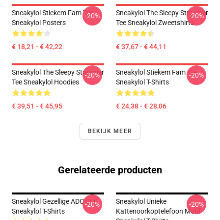
Sneakylol Stiekem Fam Tee
Sneakylol The Sleepy Streamer
-20%
-20%
Sneakylol Posters
Tee Sneakylol Zweetshirts
€ 18,21 - € 42,22
€ 37,67 - € 44,11
Sneakylol The Sleepy Streamer
Sneakylol Stiekem Fam Tee
-20%
-20%
Tee Sneakylol Hoodies
Sneakylol T-Shirts
€ 39,51 - € 45,95
€ 24,38 - € 28,06
BEKIJK MEER
Gerelateerde producten
Sneakylol Gezellige ADC-Stijl
Sneakylol Unieke
-20%
-20%
Sneakylol T-Shirts
Kattenoorkoptelefoon Motif