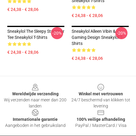
Sneakylol T-Shirts
€ 24,38 - € 28,06
€ 24,38 - € 28,06
Sneakylol The Sleepy Streamer
Sneakylol Alleen Vibin &
-20%
-20%
Tee Sneakylol T-Shirts
Gaming Design Sneakylol T-
Shirts
€ 24,38 - € 28,06
€ 24,38 - € 28,06
Footer
Wereldwijde verzending
Winkel met vertrouwen
Wij verzenden naar meer dan 200
24/7 beschermd van klikken tot
landen
levering
Internationale garantie
100% veilige afhandeling
Aangeboden in het gebruiksland
PayPal / MasterCard / Visa