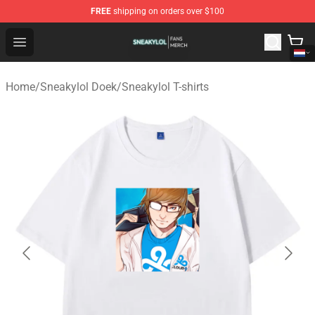
FREE
shipping on orders over $100
Sneakylol Shop - Official Sneakylol Merchandise Store
Open menu
Home
/
Sneakylol Doek
/
Sneakylol T-shirts