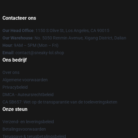
Contacteer ons
Our Head Office
: 1150 S Olive St, Los Angeles, CA 90015
Our Warehouse
: No. 5050 Renmin Avenue, Xigang District, Dalian
Hour
: 9AM – 5PM (Mon – Fri)
Email
: contact@sneaky-lol.shop
Ons bedrijf
Over ons
Algemene voorwaarden
Privacybeleid
DMCA - Auteursrechtbeleid
CA SB657: Wet op de transparantie van de toeleveringsketen
Onze steun
Verzend- en leveringsbeleid
Betalingsvoorwaarden
Teruggave & terugbetalingsbeleid