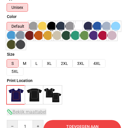
Unisex
Color
Default
Size
S
M
L
XL
2XL
3XL
4XL
5XL
Print Location
Bekijk maattabel
Quantity
TOEVOEGEN AAN