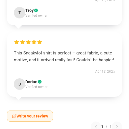
Apr 13, 2025
Troy
T
Verified owner
This Sneakylol shirt is perfect – great fabric, a cute
motive, and it arrived really fast! Couldn’t be happier!
Apr 12, 2025
Dorian
D
Verified owner
Write your review
1
/
1