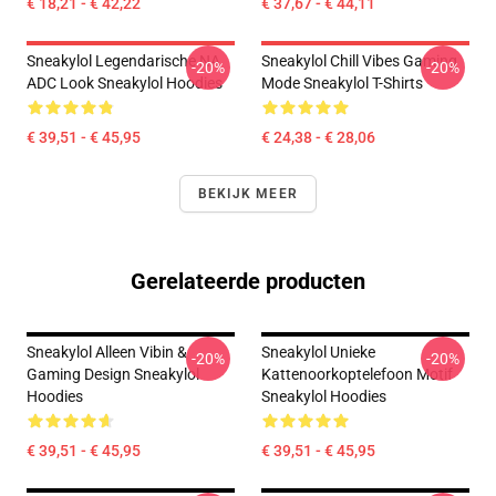
€ 18,21 - € 42,22
€ 37,67 - € 44,11
Sneakylol Legendarische NA
Sneakylol Chill Vibes Gaming
-20%
-20%
ADC Look Sneakylol Hoodies
Mode Sneakylol T-Shirts
€ 39,51 - € 45,95
€ 24,38 - € 28,06
BEKIJK MEER
Gerelateerde producten
Sneakylol Alleen Vibin &
Sneakylol Unieke
-20%
-20%
Gaming Design Sneakylol
Kattenoorkoptelefoon Motif
Hoodies
Sneakylol Hoodies
€ 39,51 - € 45,95
€ 39,51 - € 45,95