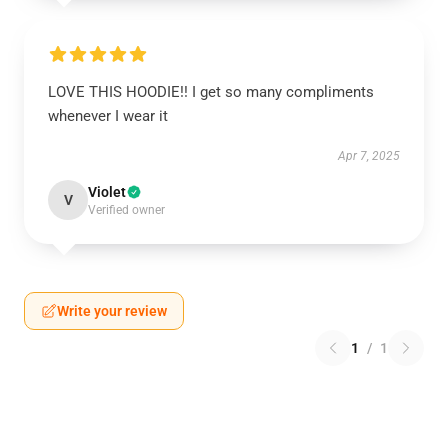
LOVE THIS HOODIE!! I get so many compliments
whenever I wear it
Apr 7, 2025
Violet
V
Verified owner
Write your review
1
/
1