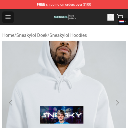
FREE
shipping on orders over $100
Sneakylol Shop - Official Sneakylol Merchandise Store
Open menu
Home
/
Sneakylol Doek
/
Sneakylol Hoodies