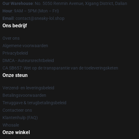
Our Warehouse
: No. 5050 Renmin Avenue, Xigang District, Dalian
Hour
: 9AM – 5PM (Mon – Fri)
Email
: contact@sneaky-lol.shop
Ons bedrijf
Over ons
Algemene voorwaarden
Privacybeleid
DMCA - Auteursrechtbeleid
CA SB657: Wet op de transparantie van de toeleveringsketen
Onze steun
Verzend- en leveringsbeleid
Betalingsvoorwaarden
Teruggave & terugbetalingsbeleid
Contacteer ons
Klantenhulp (FAQ)
Whosale
Onze winkel