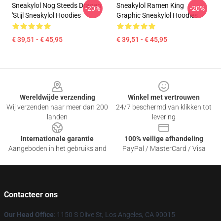
Sneakylol Nog Steeds Dragen
Sneakylol Ramen King
-20%
-20%
'Stijl Sneakylol Hoodies
Graphic Sneakylol Hoodies
€ 39,51 - € 45,95
€ 39,51 - € 45,95
Footer
Wereldwijde verzending
Winkel met vertrouwen
Wij verzenden naar meer dan 200
24/7 beschermd van klikken tot
landen
levering
Internationale garantie
100% veilige afhandeling
Aangeboden in het gebruiksland
PayPal / MasterCard / Visa
Contacteer ons
Our Head Office
: 1150 S Olive St, Los Angeles, CA 90015