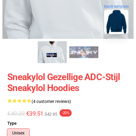
blank template
Sneakylol Gezellige ADC-Stijl
Sneakylol Hoodies
(4 customer reviews)
€49.39
€39.51
-20%
$42.95
Type
Unisex