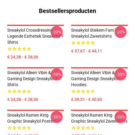
Bestsellersproducten
Sneakylol Crossdressing
Sneakylol Stiekem Fam Tee
-20%
-20%
Legende Esthetiek Sneakylol T-
Sneakylol Zweetshirts
Shirts
€ 37,67 - € 44,11
€ 24,38 - € 28,06
Sneakylol Alleen Vibin &
Sneakylol Alleen Vibin &
-20%
-20%
Gaming Design Sneakylol T-
Gaming Design Sneakylol
Shirts
Hoodies
€ 24,38 - € 28,06
€ 39,51 - € 45,95
Sneakylol Ramen King
Sneakylol Ramen King
-20%
-20%
Graphic Sneakylol Posters
Graphic Sneakylol Zweetshirts