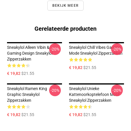
BEKIJK MEER
Gerelateerde producten
Sneakylol Alleen Vibin &
Sneakylol Chill Vibes Gaming
-20%
-20%
Gaming Design Sneakylol
Mode Sneakylol Zipperzakken
Zipperzakken
€ 19,82
$21.55
€ 19,82
$21.55
Sneakylol Ramen King
Sneakylol Unieke
-20%
-20%
Graphic Sneakylol
Kattenoorkoptelefoon Motif
Zipperzakken
Sneakylol Zipperzakken
€ 19,82
$21.55
€ 19,82
$21.55