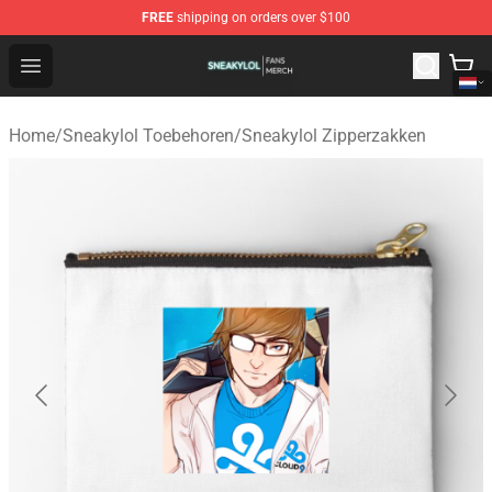
FREE
shipping on orders over $100
Sneakylol Shop - Official Sneakylol Merchandise Store
Open menu
Home
/
Sneakylol Toebehoren
/
Sneakylol Zipperzakken