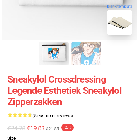
blank template
Sneakylol Crossdressing
Legende Esthetiek Sneakylol
Zipperzakken
(5 customer reviews)
€24.78
€19.83
-20%
$21.55
Size