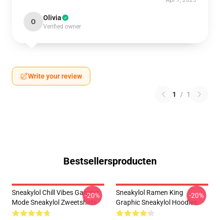
Apr 7, 2025
Olivia
O
Verified owner
Write your review
1
/
1
Bestsellersproducten
Sneakylol Chill Vibes Gaming
Sneakylol Ramen King
-20%
-20%
Mode Sneakylol Zweetshirts
Graphic Sneakylol Hoodies