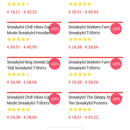
€ 18,21 - € 42,22
€ 39,51 - € 45,95
Sneakylol Chill Vibes Gaming
Sneakylol Stiekem Fam Tee
-20%
-20%
Mode Sneakylol Hoodies
Sneakylol T-Shirts
€ 39,51 - € 45,95
€ 24,38 - € 28,06
Sneakylol Nog Steeds Dragen
Sneakylol Stiekem Fam Tee
-20%
-20%
'Stijl Sneakylol T-Shirts
Sneakylol T-Shirts
€ 24,38 - € 28,06
€ 24,38 - € 28,06
Sneakylol Chill Vibes Gaming
Sneakylol The Sleepy Streamer
-20%
-20%
Mode Sneakylol T-Shirts
Tee Sneakylol Posters
€ 24,38 - € 28,06
€ 18,21 - € 42,22