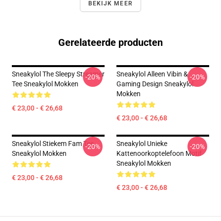
BEKIJK MEER
Gerelateerde producten
Sneakylol The Sleepy Streamer
Sneakylol Alleen Vibin &
-20%
-20%
Tee Sneakylol Mokken
Gaming Design Sneakylol
Mokken
€ 23,00 - € 26,68
€ 23,00 - € 26,68
Sneakylol Stiekem Fam Tee
Sneakylol Unieke
-20%
-20%
Sneakylol Mokken
Kattenoorkoptelefoon Motif
Sneakylol Mokken
€ 23,00 - € 26,68
€ 23,00 - € 26,68