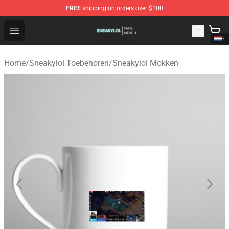
FREE
shipping on orders over $100
Sneakylol Shop - Official Sneakylol Merchandise Store
Open menu
Home
/
Sneakylol Toebehoren
/
Sneakylol Mokken