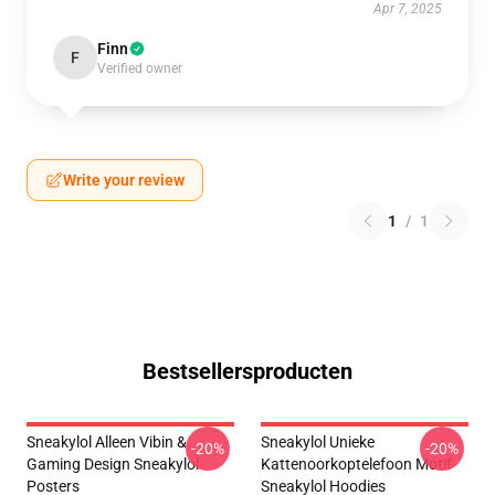
Apr 7, 2025
Finn
F
Verified owner
Write your review
1
/
1
Bestsellersproducten
Sneakylol Alleen Vibin &
Sneakylol Unieke
-20%
-20%
Gaming Design Sneakylol
Kattenoorkoptelefoon Motif
Posters
Sneakylol Hoodies