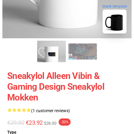
blank template
Sneakylol Alleen Vibin &
Gaming Design Sneakylol
Mokken
(1 customer reviews)
€29.90
€23.92
-20%
$26.00
Type