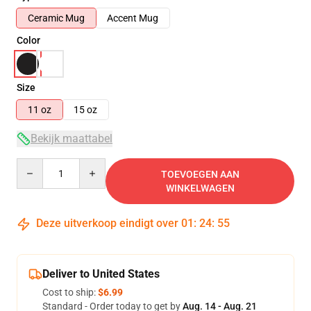
Ceramic Mug
Accent Mug
Color
Size
11 oz
15 oz
Bekijk maattabel
Quantity
TOEVOEGEN AAN
WINKELWAGEN
Deze uitverkoop eindigt over
01
:
24
:
55
Deliver to United States
Cost to ship:
$6.99
Standard - Order today to get by
Aug. 14 - Aug. 21