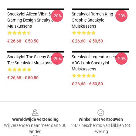
Sneakylol Alleen Vibin &
Sneakylol Ramen King
-20%
-20%
Gaming Design Sneakylol
Graphic Sneakylol
Muiskussens
Muiskussens
€ 26,68 - € 50,50
€ 26,68 - € 50,50
Sneakylol The Sleepy Streamer
Sneakylol Legendarische NA
-20%
-20%
Tee Sneakylol Muiskussens
ADC Look Sneakylol
Muiskussens
€ 26,68 - € 50,50
€ 26,68 - € 50,50
Footer
Wereldwijde verzending
Winkel met vertrouwen
Wij verzenden naar meer dan 200
24/7 beschermd van klikken tot
landen
levering