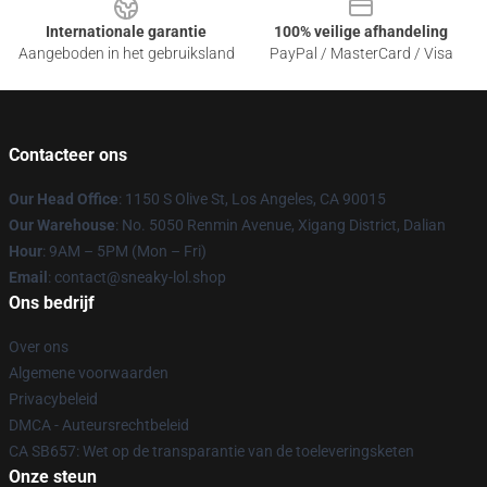
Internationale garantie
100% veilige afhandeling
Aangeboden in het gebruiksland
PayPal / MasterCard / Visa
Contacteer ons
Our Head Office
: 1150 S Olive St, Los Angeles, CA 90015
Our Warehouse
: No. 5050 Renmin Avenue, Xigang District, Dalian
Hour
: 9AM – 5PM (Mon – Fri)
Email
: contact@sneaky-lol.shop
Ons bedrijf
Over ons
Algemene voorwaarden
Privacybeleid
DMCA - Auteursrechtbeleid
CA SB657: Wet op de transparantie van de toeleveringsketen
Onze steun