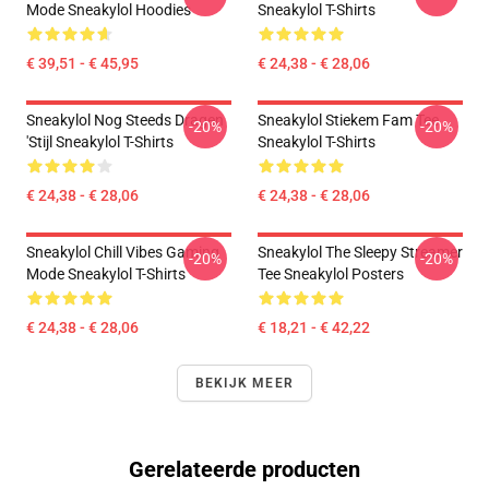
Mode Sneakylol Hoodies
Sneakylol T-Shirts
€ 39,51 - € 45,95
€ 24,38 - € 28,06
Sneakylol Nog Steeds Dragen
Sneakylol Stiekem Fam Tee
-20%
-20%
'Stijl Sneakylol T-Shirts
Sneakylol T-Shirts
€ 24,38 - € 28,06
€ 24,38 - € 28,06
Sneakylol Chill Vibes Gaming
Sneakylol The Sleepy Streamer
-20%
-20%
Mode Sneakylol T-Shirts
Tee Sneakylol Posters
€ 24,38 - € 28,06
€ 18,21 - € 42,22
BEKIJK MEER
Gerelateerde producten