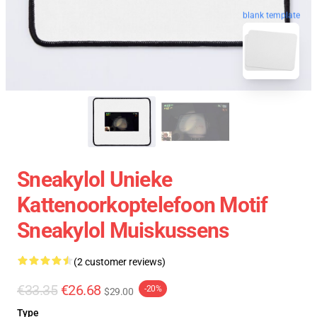
blank template
Sneakylol Unieke
Kattenoorkoptelefoon Motif
Sneakylol Muiskussens
(2 customer reviews)
€33.35
€26.68
-20%
$29.00
Type