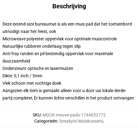
Beschrijving
Deze extend-size bureaumat is als een muis pad dat het toetsenbord
uitnodigt naar het feest, ook
Microweave polyester oppervlak voor optimale muiscontrole
Natuurlijke rubberen onderlaag tegen slip
Anti-fray randen en pil-bestendig oppervlak voor maximale
duurzaamheid
Ondersteunt optische en lasermuizen
Dikte: 0,1 inch / 3mm
Vlek schoon met vochtige doek
Aangezien elk item is gemaakt alleen voor u door uw lokale derde-
partij completer, Er kunnen lichte verschillen in het product ontvangen
SKU
:
MOCK-mouse-pads-1744632772
Categorieën
:
Sneakylol Muiskussens
,