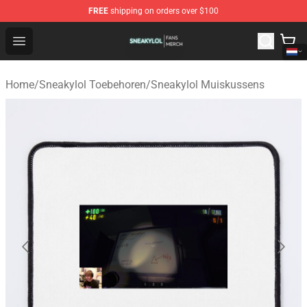
FREE
shipping on orders over $100
Sneakylol Shop - Official Sneakylol Merchandise Store
Open menu
Home
/
Sneakylol Toebehoren
/
Sneakylol Muiskussens