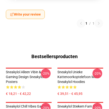
Write your review
1
/
1
Bestsellersproducten
Sneakylol Alleen Vibin &
Sneakylol Unieke
-20%
-20%
Gaming Design Sneakylol
Kattenoorkoptelefoon Motif
Posters
Sneakylol Hoodies
€ 18,21 - € 42,22
€ 39,51 - € 45,95
Sneakylol Chill Vibes Gaming
Sneakylol Stiekem Fam Tee
-20%
-20%