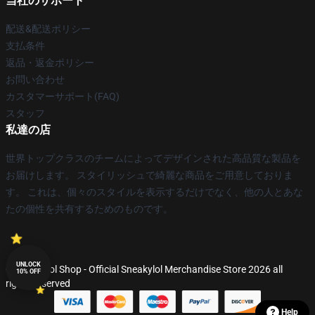
当社のサポート
配送&配送ポリシー
支払条件
返品・返金ポリシー
お問い合わせ
カスタマーサポート(FAQ)
スタッフ
私達の店
世界トップクラスのチームによってデザインされた高品質な製品を
お届けします。 スタイリッシュで綺麗な商品をご用意しておりま
す。 これは、個々のスタイルを表示するだけでなく、他の人とあな
たの個性を共有するためのものです。
UNLOCK
© Sneakylol Shop - Official Sneakylol Merchandise Store 2026 all
10% OFF
rights reserved
Help