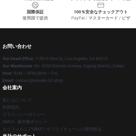
国際保証
100％安全なチェックアウト
使用国で提供
PayPal / マスターカード / ビザ
お問い合わせ
Our Head Office
: 1150 S Olive St, Los Angeles, CA 90015
Our Warehouse
: No. 5050 Renmin Avenue, Xigang District, Dalian
Hour
: 9AM – 5PM (Mon – Fri)
Email
: contact@sneaky-lol.shop
会社案内
私たちについて
利用規約
プライバシーポリシー
DMCA - 著作権ポリシー
カリフォルニアSB657: サプライチェーンの透明性法