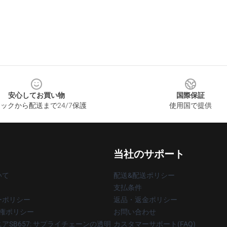
安心してお買い物
国際保証
ックから配送まで24/7保護
使用国で提供
当社のサポート
いて
配送&配送ポリシー
支払条件
ーポリシー
返品・返金ポリシー
著作権ポリシー
お問い合わせ
アSB657: サプライチェーンの透明
カスタマーサポート(FAQ)