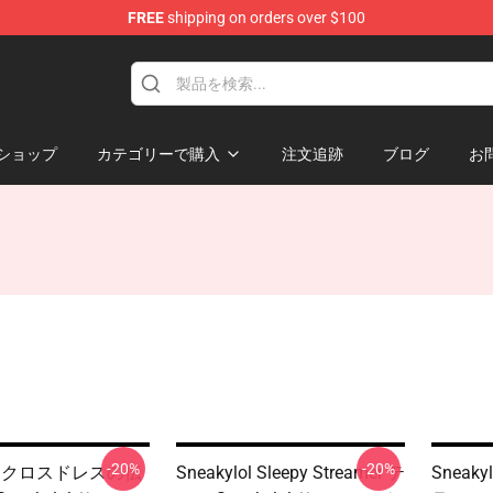
FREE
shipping on orders over $100
ショップ
カテゴリーで購入
注文追跡
ブログ
お
-20%
-20%
lol クロスドレスの伝
Sneakylol Sleepy Streamer テ
Sneak