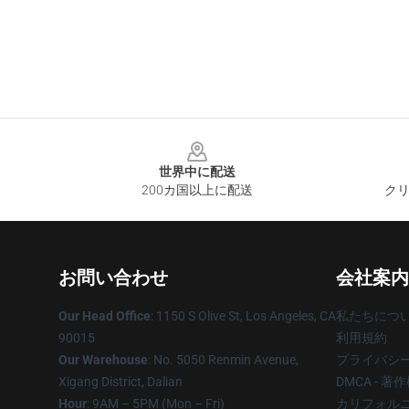
Footer
世界中に配送
200カ国以上に配送
クリ
お問い合わせ
会社案内
Our Head Office
: 1150 S Olive St, Los Angeles, CA
私たちにつ
90015
利用規約
Our Warehouse
: No. 5050 Renmin Avenue,
プライバシ
Xigang District, Dalian
DMCA - 
Hour
: 9AM – 5PM (Mon – Fri)
カリフォルニ