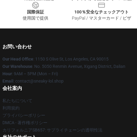
国際保証
100％安全なチェックアウト
使用国で提供
PayPal / マスターカード / ビザ
お問い合わせ
Our Head Office
: 1150 S Olive St, Los Angeles, CA 90015
Our Warehouse
: No. 5050 Renmin Avenue, Xigang District, Dalian
Hour
: 9AM – 5PM (Mon – Fri)
Email
: contact@sneaky-lol.shop
会社案内
私たちについて
利用規約
プライバシーポリシー
DMCA - 著作権ポリシー
カリフォルニアSB657: サプライチェーンの透明性法