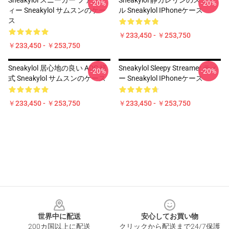
Sneakylol スニーカー ファムテ
Sneakylol 静カレリンのスタイ
-20%
-20%
ィー Sneakylol サムスンのケー
ル Sneakylol IPhoneケース
ス
￥233,450 - ￥253,750
￥233,450 - ￥253,750
Sneakylol 居心地の良い ADC 様
Sneakylol Sleepy Streamer ティ
-20%
-20%
式 Sneakylol サムスンのケース
ー Sneakylol IPhoneケース
￥233,450 - ￥253,750
￥233,450 - ￥253,750
Footer
世界中に配送
安心してお買い物
200カ国以上に配送
クリックから配送まで24/7保護