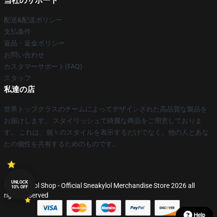
当社のサポート
配送&配送ポリシー
支払条件
返品・返金ポリシー
お問い合わせ
カスタマーサポート(FAQ)
スタッフ
私達の店
世界トップクラスのチームによってデザインされた高品質な製品を
お届けします。 スタイリッシュで綺麗な商品をご用意しておりま
す。 これは、個々のスタイルを表示するだけでなく、他の人とあな
たの個性を共有するためのものです。
UNLOCK
© Sneakylol Shop - Official Sneakylol Merchandise Store 2026 all
10% OFF
rights reserved
Help