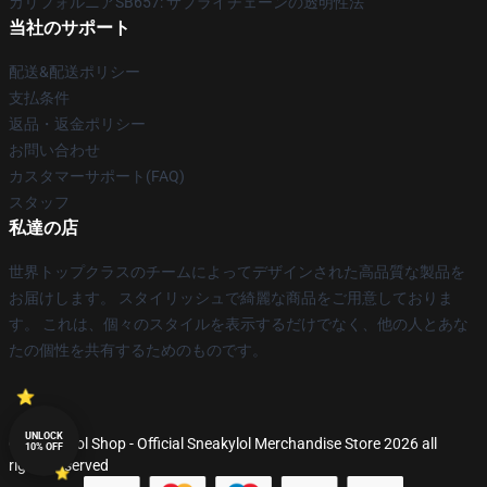
カリフォルニアSB657: サプライチェーンの透明性法
当社のサポート
配送&配送ポリシー
支払条件
返品・返金ポリシー
お問い合わせ
カスタマーサポート(FAQ)
スタッフ
私達の店
世界トップクラスのチームによってデザインされた高品質な製品を
お届けします。 スタイリッシュで綺麗な商品をご用意しておりま
す。 これは、個々のスタイルを表示するだけでなく、他の人とあな
たの個性を共有するためのものです。
UNLOCK
© Sneakylol Shop - Official Sneakylol Merchandise Store 2026 all
10% OFF
rights reserved