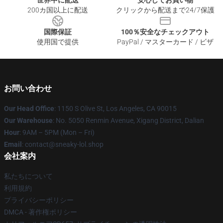
世界中に配送
安心してお買い物
200カ国以上に配送
クリックから配送まで24/7保護
国際保証
100％安全なチェックアウト
使用国で提供
PayPal / マスターカード / ビザ
お問い合わせ
Our Head Office
: 1150 S Olive St, Los Angeles, CA 90015
Our Warehouse
: No. 5050 Renmin Avenue, Xigang District, Dalian
Hour
: 9AM – 5PM (Mon – Fri)
Email
: contact@sneaky-lol.shop
会社案内
私たちについて
利用規約
プライバシーポリシー
DMCA - 著作権ポリシー