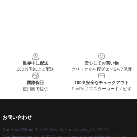
Footer
世界中に配送
安心してお買い物
200カ国以上に配送
クリックから配送まで24/7保護
国際保証
100％安全なチェックアウト
使用国で提供
PayPal / マスターカード / ビザ
お問い合わせ
Our Head Office
: 1150 S Olive St, Los Angeles, CA 90015