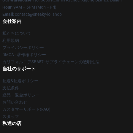
Our Warehouse
: No. 5050 Renmin Avenue, Xigang District, Dalian
Hour
: 9AM – 5PM (Mon – Fri)
Email
: contact@sneaky-lol.shop
会社案内
私たちについて
利用規約
プライバシーポリシー
DMCA - 著作権ポリシー
カリフォルニアSB657: サプライチェーンの透明性法
当社のサポート
配送&配送ポリシー
支払条件
返品・返金ポリシー
お問い合わせ
カスタマーサポート(FAQ)
スタッフ
私達の店