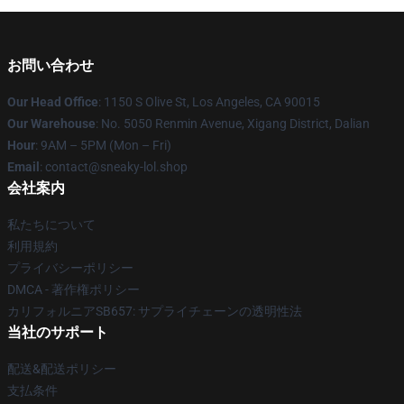
お問い合わせ
Our Head Office
: 1150 S Olive St, Los Angeles, CA 90015
Our Warehouse
: No. 5050 Renmin Avenue, Xigang District, Dalian
Hour
: 9AM – 5PM (Mon – Fri)
Email
: contact@sneaky-lol.shop
会社案内
私たちについて
利用規約
プライバシーポリシー
DMCA - 著作権ポリシー
カリフォルニアSB657: サプライチェーンの透明性法
当社のサポート
配送&配送ポリシー
支払条件