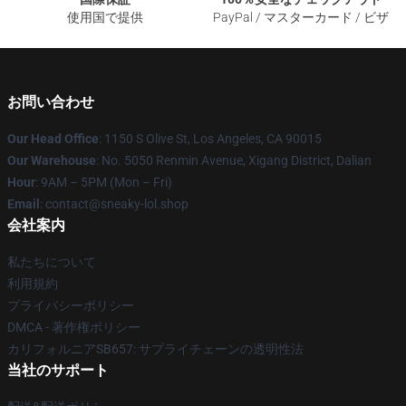
使用国で提供
PayPal / マスターカード / ビザ
お問い合わせ
Our Head Office
: 1150 S Olive St, Los Angeles, CA 90015
Our Warehouse
: No. 5050 Renmin Avenue, Xigang District, Dalian
Hour
: 9AM – 5PM (Mon – Fri)
Email
: contact@sneaky-lol.shop
会社案内
私たちについて
利用規約
プライバシーポリシー
DMCA - 著作権ポリシー
カリフォルニアSB657: サプライチェーンの透明性法
当社のサポート